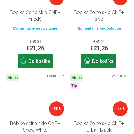
Bobike Čelné sklo ONE+
Bobike čelné sklo ONE+
hnedé
sivé
Momentálne nedostupné
Momentálne nedostupné
€45,31
€45,31
€21,26
€21,26
Do košíka
Do košíka
Kód:
801552
Kód:
801551
Akcia
Akcia
Tip
–55 %
–44 %
Bobike čelné sklo ONE+
Bobike čelné sklo ONE+
Snow White
Urban Black