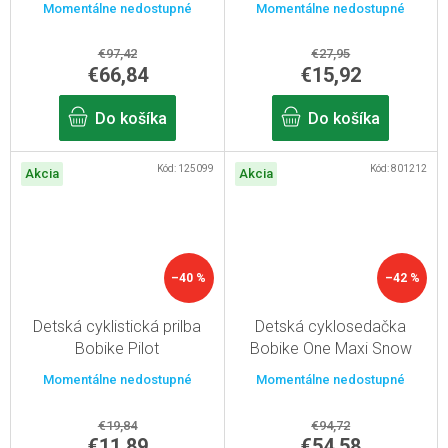
Momentálne nedostupné
Momentálne nedostupné
€97,42
€27,95
€66,84
€15,92
Do košíka
Do košíka
Kód:
125099
Kód:
801212
Akcia
Akcia
–40 %
–42 %
Detská cyklistická prilba
Detská cyklosedačka
Bobike Pilot
Bobike One Maxi Snow
White
Momentálne nedostupné
Momentálne nedostupné
€19,84
€94,72
€11,89
€54,58