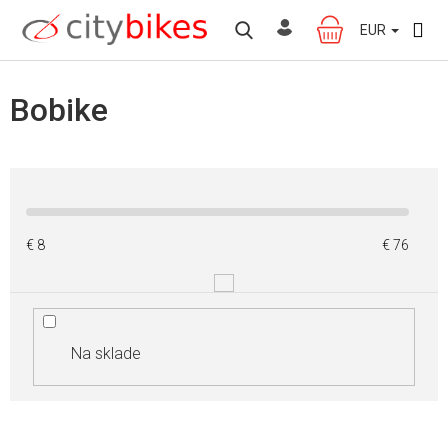
Prejsť
na
EUR
NÁKUPNÝ
obsah
KOŠÍK
Bobike
€
8
€
76
Na sklade