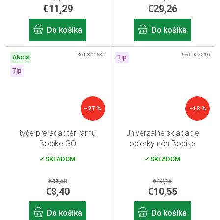
€11,29
€29,26
Do košíka
Do košíka
Kód:
801630
Kód:
027210
Akcia
Tip
Tip
–27 %
–13 %
tyče pre adaptér rámu
Univerzálne skladacie
Bobike GO
opierky nôh Bobike
SKLADOM
SKLADOM
€11,58
€12,15
€8,40
€10,55
Do košíka
Do košíka