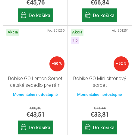
€45,76
€66,84
Do košíka
Do košíka
Kód:
801250
Kód:
801251
Akcia
Akcia
Tip
–50 %
–52 %
Bobike GO Lemon Sorbet
Bobike GO Mini citrónový
detské sedadlo pre rám
sorbet
sedlovej trubky
Momentálne nedostupné
Momentálne nedostupné
€88,18
€71,44
€43,51
€33,81
Do košíka
Do košíka