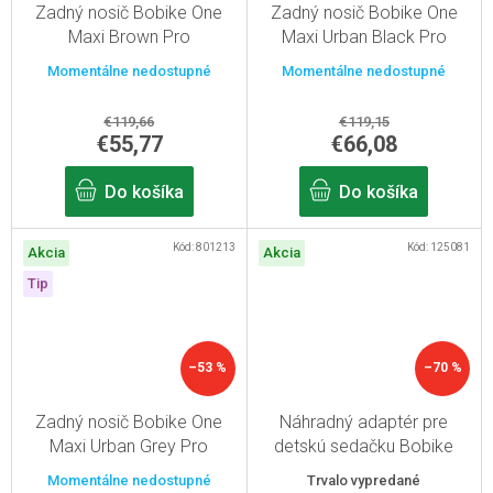
Zadný nosič Bobike One
Zadný nosič Bobike One
Maxi Brown Pro
Maxi Urban Black Pro
Momentálne nedostupné
Momentálne nedostupné
€119,66
€119,15
€55,77
€66,08
Do košíka
Do košíka
Kód:
801213
Kód:
125081
Akcia
Akcia
Tip
–53 %
–70 %
Zadný nosič Bobike One
Náhradný adaptér pre
Maxi Urban Grey Pro
detskú sedačku Bobike
Junior
Momentálne nedostupné
Trvalo vypredané