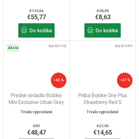
€119,66
€28,98
€55,77
€8,63
Do košíka
Do košíka
Kód:
801102
Kód:
874099
Akcia
–45 %
–47 %
Predné sedadlo Bobike
Prilba Bobike One Plus
Mini Exclusive Urban Grey
Strawberry Red S
Trvalo vypredané
Trvalo vypredané
€89
€27,95
€48,47
€14,65