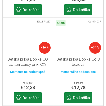
Do košíka
Do košíka
Kód:
874257
Kód:
874037
Akcia
–36 %
–34 %
Detská prilba Bobike GO
Detská prilba Bobike Go S
cotton candy pink XXS
béžová
Momentálne nedostupné
Momentálne nedostupné
€19,59
€19,59
€12,38
€12,78
Do košíka
Do košíka