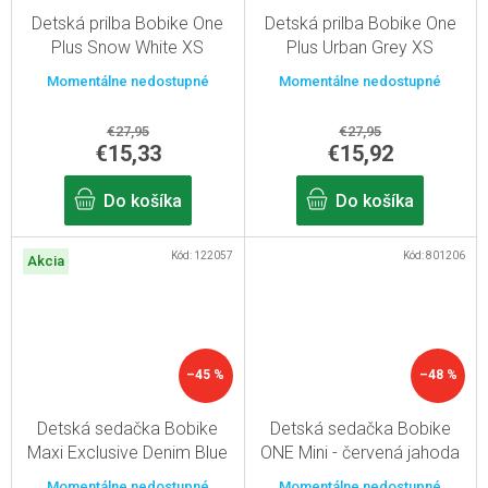
Detská prilba Bobike One
Detská prilba Bobike One
Plus Snow White XS
Plus Urban Grey XS
Momentálne nedostupné
Momentálne nedostupné
€27,95
€27,95
€15,33
€15,92
Do košíka
Do košíka
Kód:
122057
Kód:
801206
Akcia
–45 %
–48 %
Detská sedačka Bobike
Detská sedačka Bobike
Maxi Exclusive Denim Blue
ONE Mini - červená jahoda
Momentálne nedostupné
Momentálne nedostupné