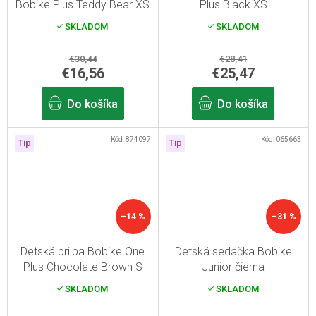
Bobike Plus Teddy Bear XS
Plus Black XS
SKLADOM
SKLADOM
€30,44
€28,41
€16,56
€25,47
Do košíka
Do košíka
Kód:
874097
Kód:
065663
Tip
Tip
–14 %
–31 %
Detská prilba Bobike One
Detská sedačka Bobike
Plus Chocolate Brown S
Junior čierna
SKLADOM
SKLADOM