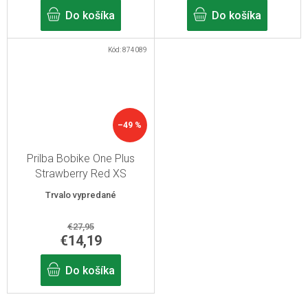
Do košíka
Do košíka
Kód:
874089
–49 %
Prilba Bobike One Plus
Strawberry Red XS
Trvalo vypredané
€27,95
€14,19
Do košíka