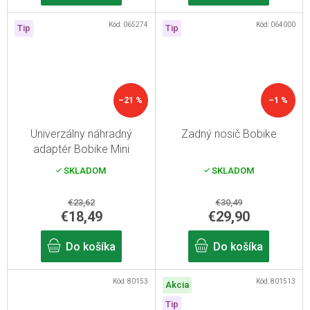
Kód:
065274
Kód:
064000
Tip
Tip
–21 %
–1 %
Univerzálny náhradný
Zadný nosič Bobike
adaptér Bobike Mini
SKLADOM
SKLADOM
€23,62
€30,49
€18,49
€29,90
Do košíka
Do košíka
Kód:
80153
Kód:
801513
Akcia
Tip