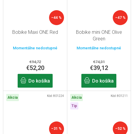
–44 %
–47 %
Bobike Maxi ONE Red
Bobike mini ONE Olive
Green
Momentálne nedostupné
Momentálne nedostupné
€94,72
€74,31
€52,20
€39,12
Do košíka
Do košíka
Kód:
801224
Kód:
801211
Akcia
Akcia
Tip
–31 %
–52 %