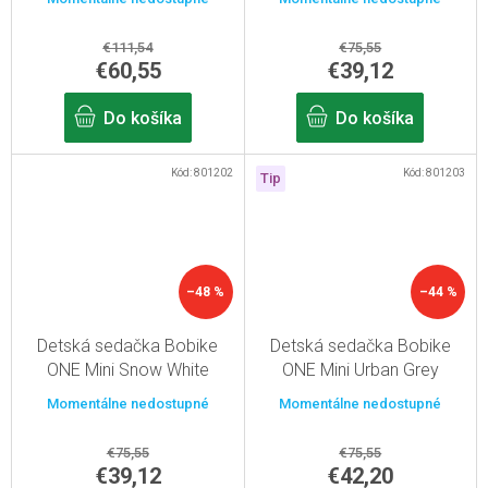
€111,54
€75,55
€60,55
€39,12
Do košíka
Do košíka
Kód:
801202
Kód:
801203
Tip
–48 %
–44 %
Detská sedačka Bobike
Detská sedačka Bobike
ONE Mini Snow White
ONE Mini Urban Grey
Momentálne nedostupné
Momentálne nedostupné
€75,55
€75,55
€39,12
€42,20