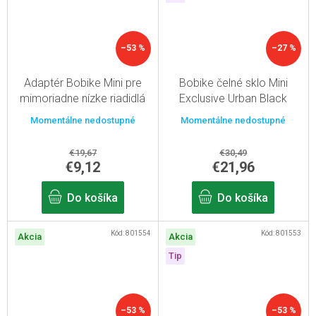
–53 %
–27 %
Adaptér Bobike Mini pre
Bobike čelné sklo Mini
mimoriadne nízke riadidlá
Exclusive Urban Black
Momentálne nedostupné
Momentálne nedostupné
€19,67
€30,49
€9,12
€21,96
Do košíka
Do košíka
Kód:
801554
Kód:
801553
Akcia
Akcia
Tip
–53 %
–53 %