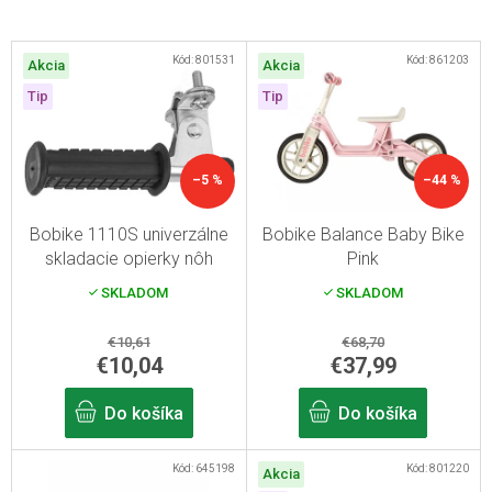
V
Kód:
801531
Kód:
861203
Akcia
Akcia
ý
Tip
Tip
p
i
s
–5 %
–44 %
p
r
Bobike 1110S univerzálne
Bobike Balance Baby Bike
skladacie opierky nôh
Pink
o
SKLADOM
SKLADOM
d
u
€10,61
€68,70
k
€10,04
€37,99
t
Do košíka
Do košíka
o
v
Kód:
645198
Kód:
801220
Akcia