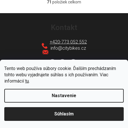
71
položiek celkom
O
v
Z
l
á
Kontakt
á
p
d
ä
+420-773 052 552
a
t
info
@
citybikes.cz
c
i
i
e
e
Tento web používa súbory cookie. Ďalším prechádzaním
tohto webu vyjadrujete súhlas s ich používaním. Viac
p
informácií
tu
.
Informácie
r
v
Nastavenie
Servis
k
y
O nás
Súhlasím
v
ý
Poradňa