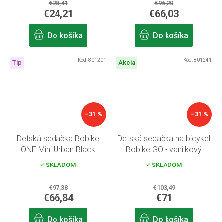
€28,41
€96,20
€24,21
€66,03
Do košíka
Do košíka
Kód:
801201
Kód:
801241
Tip
Akcia
–31 %
–31 %
Detská sedačka Bobike
Detská sedačka na bicykel
ONE Mini Urban Black
Bobike GO - vanilkový
koláčik Pre rám sedlovej
SKLADOM
SKLADOM
trubky
€97,38
€103,49
€66,84
€71
Do košíka
Do košíka