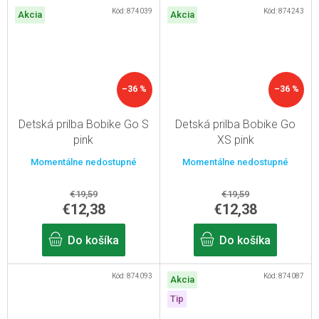
Kód:
874039
Kód:
874243
Akcia
Akcia
–36 %
–36 %
Detská prilba Bobike Go S
Detská prilba Bobike Go
pink
XS pink
Momentálne nedostupné
Momentálne nedostupné
€19,59
€19,59
€12,38
€12,38
Do košíka
Do košíka
Kód:
874093
Kód:
874087
Akcia
Tip