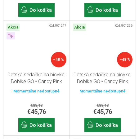
Do košíka
Do košíka
Kód:
801247
Kód:
801236
Akcia
Akcia
Tip
–48 %
–48 %
Detská sedačka na bicykel
Detská sedačka na bicykel
Bobike GO - Candy Pink
Bobike GO - Candy Pink
Pre rám sedlovej trubky
Pro zadný nosič
Momentálne nedostupné
Momentálne nedostupné
€88,18
€88,18
€45,76
€45,76
Do košíka
Do košíka