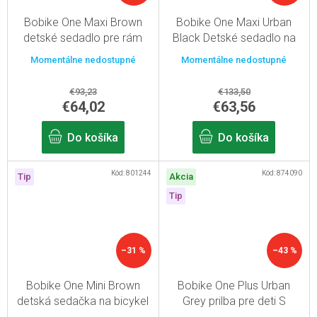
Bobike One Maxi Brown
Bobike One Maxi Urban
detské sedadlo pre rám
Black Detské sedadlo na
sedadlovej rúrky
bicykel pre rám sedlovej
Momentálne nedostupné
Momentálne nedostupné
rúrky
€93,23
€133,50
€64,02
€63,56
Do košíka
Do košíka
Kód:
801244
Kód:
874090
Tip
Akcia
Tip
–31 %
–43 %
Bobike One Mini Brown
Bobike One Plus Urban
detská sedačka na bicykel
Grey prilba pre deti S