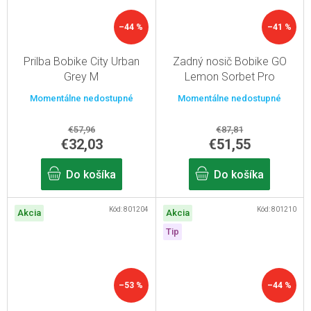
–44 %
–41 %
Prilba Bobike City Urban
Zadný nosič Bobike GO
Grey M
Lemon Sorbet Pro
Momentálne nedostupné
Momentálne nedostupné
€57,96
€87,81
€32,03
€51,55
Do košíka
Do košíka
Kód:
801204
Kód:
801210
Akcia
Akcia
Tip
–53 %
–44 %