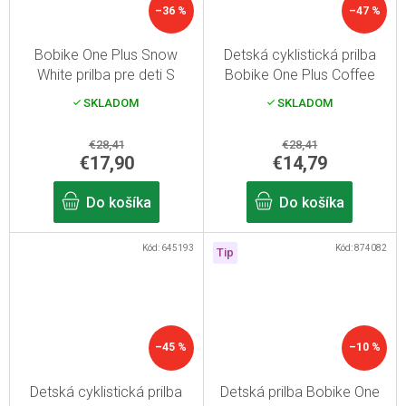
–36 %
–47 %
Bobike One Plus Snow
Detská cyklistická prilba
White prilba pre deti S
Bobike One Plus Coffee
Brown S
SKLADOM
SKLADOM
€28,41
€28,41
€17,90
€14,79
Do košíka
Do košíka
Kód:
645193
Kód:
874082
Tip
–45 %
–10 %
Detská cyklistická prilba
Detská prilba Bobike One