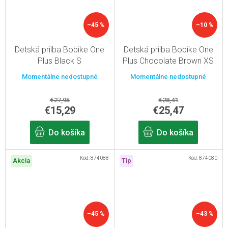
–45 %
–10 %
Detská prilba Bobike One
Detská prilba Bobike One
Plus Black S
Plus Chocolate Brown XS
Momentálne nedostupné
Momentálne nedostupné
€27,95
€28,41
€15,29
€25,47
Do košíka
Do košíka
Kód:
874088
Kód:
874080
Akcia
Tip
–45 %
–43 %