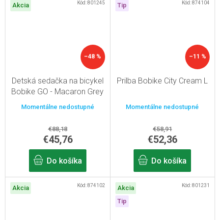
Kód:
801245
Kód:
874104
Akcia
Tip
–48 %
–11 %
Detská sedačka na bicykel
Prilba Bobike City Cream L
Bobike GO - Macaron Grey
Pre rám sedlovej trubky
Momentálne nedostupné
Momentálne nedostupné
€88,18
€58,91
€45,76
€52,36
Do košíka
Do košíka
Kód:
874102
Kód:
801231
Akcia
Akcia
Tip