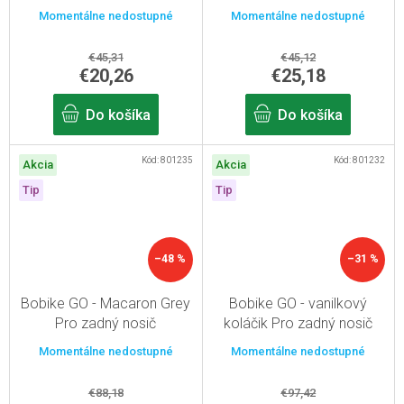
Momentálne nedostupné
Momentálne nedostupné
€45,31
€45,12
€20,26
€25,18
Do košíka
Do košíka
Kód:
801235
Kód:
801232
Akcia
Akcia
Tip
Tip
–48 %
–31 %
Bobike GO - Macaron Grey
Bobike GO - vanilkový
Pro zadný nosič
koláčik Pro zadný nosič
Momentálne nedostupné
Momentálne nedostupné
€88,18
€97,42