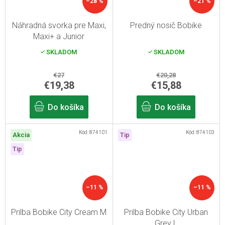
–28 %
–21 %
Náhradná svorka pre Maxi,
Predný nosič Bobike
Maxi+ a Junior
SKLADOM
SKLADOM
€27
€20,28
€19,38
€15,88
Do košíka
Do košíka
Kód:
874101
Kód:
874103
Akcia
Tip
Tip
–11 %
–11 %
Prilba Bobike City Cream M
Prilba Bobike City Urban
Grey L