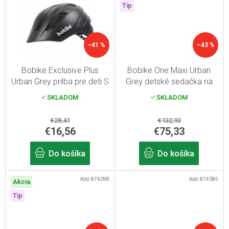
Tip
–41 %
–43 %
Bobike Exclusive Plus
Bobike One Maxi Urban
Urban Grey prilba pre deti S
Grey detské sedačka na
bicykel pre rám sedlovej
SKLADOM
SKLADOM
rúrky
€28,41
€132,93
€16,56
€75,33
Do košíka
Do košíka
Kód:
874098
Kód:
874085
Akcia
Tip