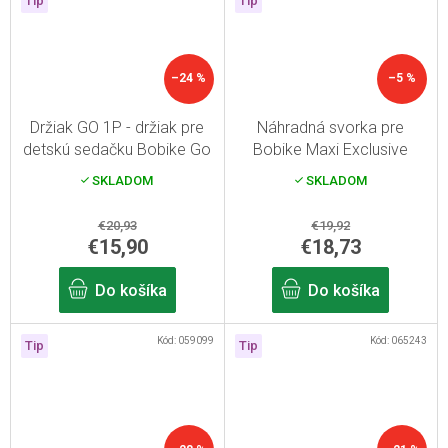
Tip
Tip
–24 %
–5 %
Držiak GO 1P - držiak pre
Náhradná svorka pre
detskú sedačku Bobike Go
Bobike Maxi Exclusive
SKLADOM
SKLADOM
€20,93
€19,92
€15,90
€18,73
Do košíka
Do košíka
Kód:
059099
Kód:
065243
Tip
Tip