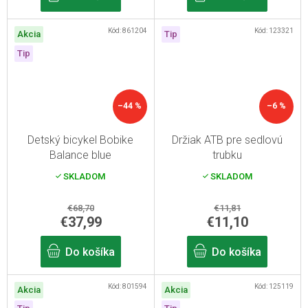
Kód:
861204
Kód:
123321
Akcia
Tip
Tip
–44 %
–6 %
Detský bicykel Bobike
Držiak ATB pre sedlovú
Balance blue
trubku
SKLADOM
SKLADOM
€68,70
€11,81
€37,99
€11,10
Do košíka
Do košíka
Kód:
801594
Kód:
125119
Akcia
Akcia