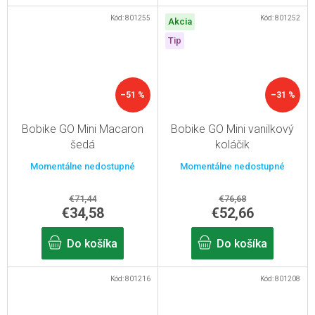
Kód:
801255
Kód:
801252
Akcia
Tip
–51 %
–31 %
Bobike GO Mini Macaron
Bobike GO Mini vanilkový
šedá
koláčik
Momentálne nedostupné
Momentálne nedostupné
€71,44
€76,68
€34,58
€52,66
Do košíka
Do košíka
Kód:
801216
Kód:
801208