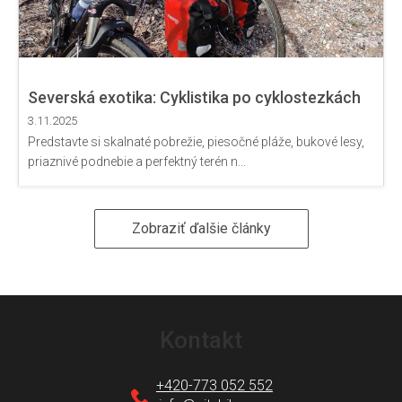
Severská exotika: Cyklistika po cyklostezkách
slnečného ostrova
3.11.2025
Predstavte si skalnaté pobrežie, piesočné pláže, bukové lesy,
priaznivé podnebie a perfektný terén n...
Zobraziť ďalšie články
Z
á
Kontakt
p
ä
+420-773 052 552