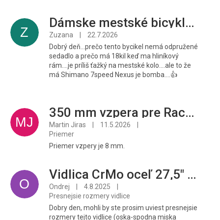
Dámske mestské bicykle Grecos Boston, matná čierna, 45 cm
Z
Zuzana
|
22.7.2026
Dobrý deň...prečo tento bycikel nemá odpružené
sedadlo a prečo má 18kil keď ma hliníkový
rám....je príliš ťažký na mestské kolo....ale to že
má Shimano 7speed Nexus je bomba....👍
350 mm vzpera pre Racktime Fold It
MJ
Martin Jiras
|
11.5.2026
|
Priemer
Priemer vzpery je 8 mm.
Vidlica CrMo oceľ 27,5" alebo 28" low rider (1 matica)
O
Ondrej
|
4.8.2025
|
Presnejsie rozmery vidlice
Dobry den, mohli by ste prosim uviest presnejsie
rozmery tejto vidlice (oska-spodna miska