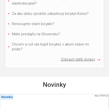
elektrobicykel?
Za akú dobu vyrobíte zákazkový bicykel Kolos?
Renovujete staré bicykle?
Máte predajňu na Slovensku?
Chcem si od vás kúpiť bicykel, v akom stave mi
príde?
Zobrazit další dotazy
Novinky
Kód:
999923
Novinka