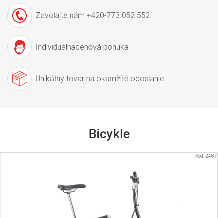
k
Zavolajte nám
+420-773 052 552
l
e
Individuálna
cenová ponuka
a
e
l
Unikátny tovar
na okamžité odoslanie
e
k
t
r
Bicykle
o
b
Kód:
2487
i
c
y
k