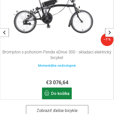
l
e
–7 %
Brompton s pohonom Pendix eDrive 300 - skladací elektrický
bicykel
Momentálne nedostupné
€3 076,64
Do košíka
Zobraziť ďalšie bicykle