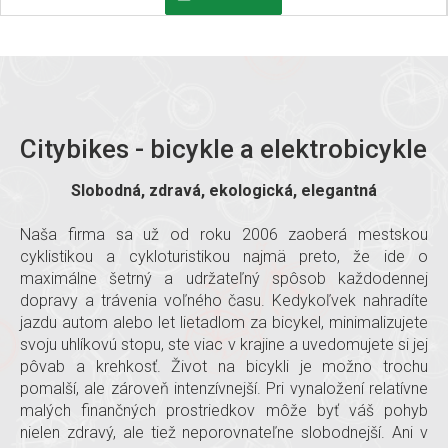
Citybikes - bicykle a elektrobicykle
Slobodná, zdravá, ekologická, elegantná
Naša firma sa už od roku 2006 zaoberá mestskou
cyklistikou a cykloturistikou najmä preto, že ide o
maximálne šetrný a udržateľný spôsob každodennej
dopravy a trávenia voľného času. Kedykoľvek nahradíte
jazdu autom alebo let lietadlom za bicykel, minimalizujete
svoju uhlíkovú stopu, ste viac v krajine a uvedomujete si jej
pôvab a krehkosť. Život na bicykli je možno trochu
pomalší, ale zároveň intenzívnejší. Pri vynaložení relatívne
malých finančných prostriedkov môže byť váš pohyb
nielen zdravý, ale tiež neporovnateľne slobodnejší. Ani v