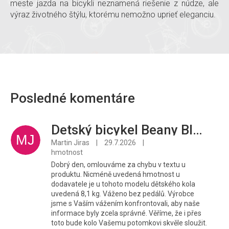
meste jazda na bicykli neznamená riešenie z núdze, ale
výraz životného štýlu, ktorému nemožno uprieť eleganciu.
Posledné komentáre
Detský bicykel Beany Blaster XC 20" modrý
MJ
Martin Jiras
|
29.7.2026
|
hmotnost
Dobrý den, omlouváme za chybu v textu u
produktu. Nicméně uvedená hmotnost u
dodavatele je u tohoto modelu dětského kola
uvedená 8,1 kg. Váženo bez pedálů. Výrobce
jsme s Vaším vážením konfrontovali, aby naše
informace byly zcela správné. Věříme, že i přes
toto bude kolo Vašemu potomkovi skvěle sloužit.