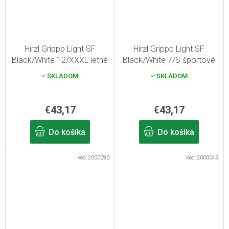
Hirzl Grippp Light SF
Hirzl Grippp Light SF
Black/White 12/XXXL letné
Black/White 7/S športové
rukavice
cyklistické rukavice
SKLADOM
SKLADOM
€43,17
€43,17
Do košíka
Do košíka
Kód:
2000090
Kód:
2000045