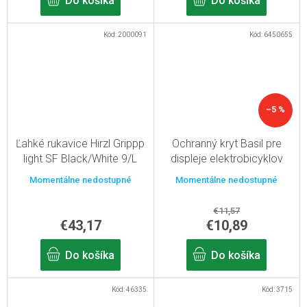
Do košíka
Do košíka
Kód:
2000091
Kód:
6450655
–5 %
Ľahké rukavice Hirzl Grippp
Ochranný kryt Basil pre
light SF Black/White 9/L
displeje elektrobicyklov
Bosch a Shimano-Steps
Momentálne nedostupné
Momentálne nedostupné
€11,57
€43,17
€10,89
Do košíka
Do košíka
Kód:
46335
Kód:
3715