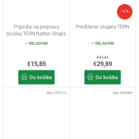
–5 %
Popruhy na prepravu
Predĺženie stojana TERN
bicykla TERN Batten Straps
SKLADOM
SKLADOM
€31,61
€15,85
€29,89
Do košíka
Do košíka
Kód:
2001516
Kód:
2000080