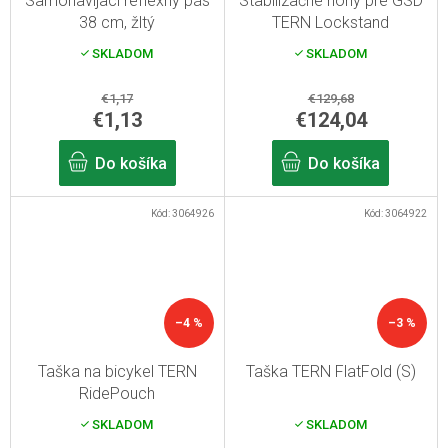
Samonavíjací reflexný pás
Stabilizačné nohy pre GSD
38 cm, žltý
TERN Lockstand
QuadStruts
SKLADOM
SKLADOM
€1,17
€129,68
€1,13
€124,04
Do košíka
Do košíka
Kód:
3064926
Kód:
3064922
–4 %
–3 %
Taška na bicykel TERN
Taška TERN FlatFold (S)
RidePouch
SKLADOM
SKLADOM