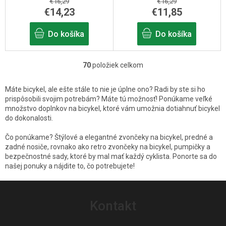
€16,29
€16,29
€14,23
€11,85
Do košíka
Do košíka
70
položiek celkom
O
v
Máte bicykel, ale ešte stále to nie je úplne ono? Radi by ste si ho
l
prispôsobili svojim potrebám? Máte tú možnosť! Ponúkame veľké
množstvo doplnkov na bicykel, ktoré vám umožnia dotiahnuť bicykel
á
do dokonalosti.
d
Čo ponúkame? Štýlové a elegantné zvončeky na bicykel, predné a
a
zadné nosiče, rovnako ako retro zvončeky na bicykel, pumpičky a
c
bezpečnostné sady, ktoré by mal mať každý cyklista. Ponorte sa do
našej ponuky a nájdite to, čo potrebujete!
i
e
Z
p
á
Kontakt
r
p