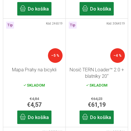
Do košíka
Do košíka
Kód:
246519
Kód:
3064519
Tip
Tip
–5 %
–4 %
Mapa Prahy na bicykli
Nosič TERN Loader™ 2.0 +
blatníky 20“
SKLADOM
SKLADOM
€4,84
€64,23
€4,57
€61,19
Do košíka
Do košíka