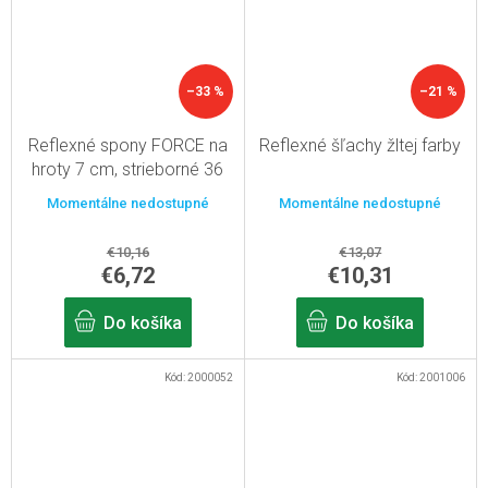
–33 %
–21 %
Reflexné spony FORCE na
Reflexné šľachy žltej farby
hroty 7 cm, strieborné 36
ks
Momentálne nedostupné
Momentálne nedostupné
€10,16
€13,07
€6,72
€10,31
Do košíka
Do košíka
Kód:
2000052
Kód:
2001006