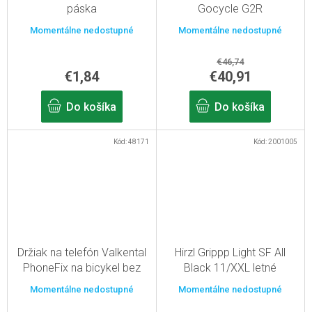
páska
Gocycle G2R
Momentálne nedostupné
Momentálne nedostupné
€46,74
€1,84
€40,91
Do košíka
Do košíka
Kód:
48171
Kód:
2001005
Držiak na telefón Valkental
Hirzl Grippp Light SF All
PhoneFix na bicykel bez
Black 11/XXL letné
ochrany proti krádeži
rukavice
Momentálne nedostupné
Momentálne nedostupné