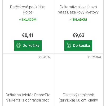
Darčeková poukážka
Dekoratívna kvetinová
Kolos
reťaz Bazalkový kvetový
veniec Biela fuksia
SKLADOM
SKLADOM
€0,41
€9,63
Do košíka
Do košíka
Kód:
48174
Kód:
780161
Držiak na telefón PhoneFix
Elastický remienok
Valkental s ochranou proti
(gumička) 60 cm, čierny
krádeži