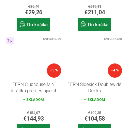
€30,49
€219,11
€29,26
€211,04
Do košíka
Do košíka
Kód:
3064779
Kód:
3064678
Tip
–5 %
–4 %
TERN Clubhouse Mini
TERN Sidekick Doublewide
ohrádka pre cestujúcich
Decks
SKLADOM
SKLADOM
€154,07
€109,35
€144,93
€104,58