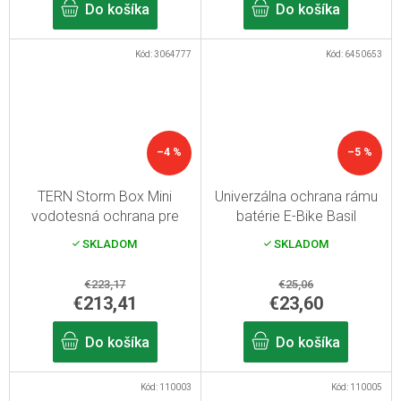
Do košíka
Do košíka
Kód:
3064777
Kód:
6450653
–4 %
–5 %
TERN Storm Box Mini
Univerzálna ochrana rámu
vodotesná ochrana pre
batérie E-Bike Basil
cestujúcich alebo náklad
SKLADOM
SKLADOM
€223,17
€25,06
€213,41
€23,60
Do košíka
Do košíka
Kód:
110003
Kód:
110005