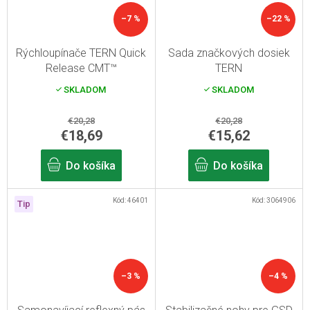
–7 %
–22 %
Rýchloupínače TERN Quick
Sada značkových dosiek
Release CMT™
TERN
SKLADOM
SKLADOM
€20,28
€20,28
€18,69
€15,62
Do košíka
Do košíka
Kód:
46401
Kód:
3064906
Tip
–3 %
–4 %