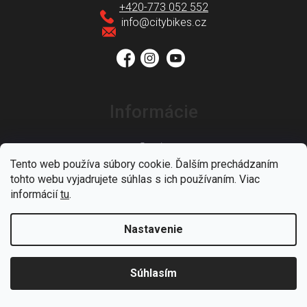
v
ä
+420-773 052 552
k
t
info
@
citybikes.cz
y
i
v
e
ý
p
Informácie
i
s
Servis
u
Tento web používa súbory cookie. Ďalším prechádzaním
O nás
tohto webu vyjadrujete súhlas s ich používaním. Viac
informácií
tu
.
Poradňa
Nastavenie
Tabuľky veľkostí
Kontakt
Súhlasím