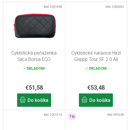
v
Kód:
2001458
Kód:
2000033
Cyklistická peňaženka
Cyklistické rukavice Hirzl
Silca Borsa ECO
Grippp Tour SF 2.0 All
Black 7/S
SKLADOM
SKLADOM
€51,58
€53,48
Do košíka
Do košíka
Kód:
2001514
Kód:
999209
Tip