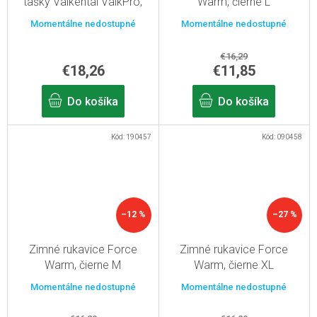
tašky Valkental ValkPro,
Warm, čierne L
ValkBasic, ValkOne,
Momentálne nedostupné
Momentálne nedostupné
ValkOcean a UrbanX
€16,29
€18,26
€11,85
Do košíka
Do košíka
Kód:
190457
Kód:
090458
–12 %
–27 %
Zimné rukavice Force
Zimné rukavice Force
Warm, čierne M
Warm, čierne XL
Momentálne nedostupné
Momentálne nedostupné