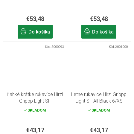
€53,48
€53,48
Do košíka
Do košíka
Kód:
2000093
Kód:
2001000
Ľahké krátke rukavice Hirzl
Letné rukavice Hirzl Grippp
Grippp Light SF
Light SF All Black 6/XS
Black/White 11/XXL
SKLADOM
SKLADOM
€43,17
€43,17