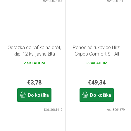
Kód:
20025144
Kód:
2001511
Odrazka do ráfika na drôt,
Pohodlné rukavice Hirzl
klip, 12 ks, jasne žltá
Grippp Comfort SF All
Black 7/S
SKLADOM
SKLADOM
€3,78
€49,34
Do košíka
Do košíka
Kód:
3064417
Kód:
3064679