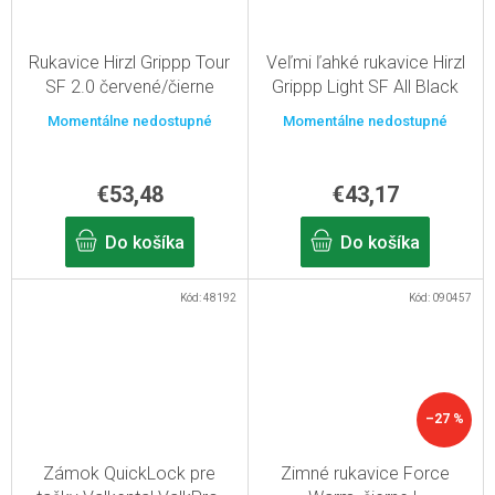
Rukavice Hirzl Grippp Tour
Veľmi ľahké rukavice Hirzl
SF 2.0 červené/čierne
Grippp Light SF All Black
12/XXXL
12/XXXL
Momentálne nedostupné
Momentálne nedostupné
€53,48
€43,17
Do košíka
Do košíka
Kód:
48192
Kód:
090457
–27 %
Zámok QuickLock pre
Zimné rukavice Force