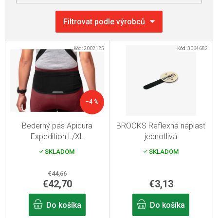
V
Kód:
2002125
Kód:
3064682
ý
p
i
s
–4 %
p
r
Bederný pás Apidura
BROOKS Reflexná náplasť
Expedition L/XL
jednotlivá
o
SKLADOM
SKLADOM
d
u
€44,66
k
€42,70
€3,13
t
Do košíka
Do košíka
o