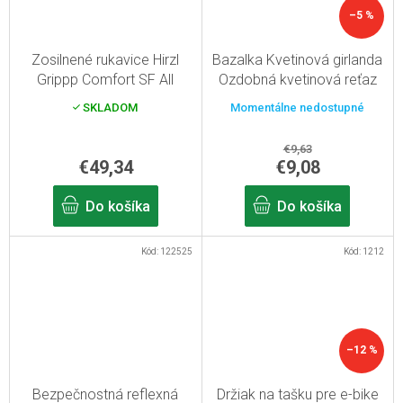
–5 %
Zosilnené rukavice Hirzl
Bazalka Kvetinová girlanda
Grippp Comfort SF All
Ozdobná kvetinová reťaz
Black 6/XS
Ružová fuchsiová
SKLADOM
Momentálne nedostupné
€9,63
€49,34
€9,08
Do košíka
Do košíka
Kód:
122525
Kód:
1212
–12 %
Bezpečnostná reflexná
Držiak na tašku pre e-bike