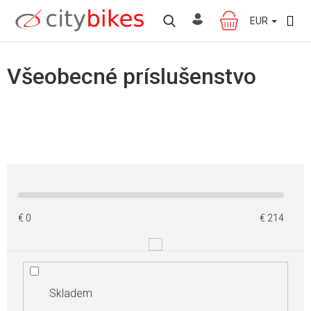
Prejsť
na
EUR
NÁKUPNÝ
obsah
KOŠÍK
Všeobecné príslušenstvo
€
0
€
214
Skladem