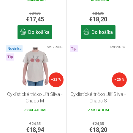
d
u
€24,35
€24,35
k
€17,45
€18,20
t
Do košíka
Do košíka
o
v
Kód:
209649
Kód:
209641
Novinka
Tip
Tip
–22 %
–25 %
Cyklistické tričko Jiří Sliva -
Cyklistické tričko Jiří Sliva -
Chaos M
Chaos S
SKLADOM
SKLADOM
€24,35
€24,35
€18,94
€18,20