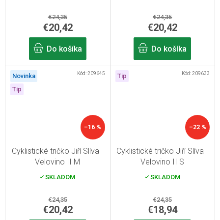
€24,35
€24,35
€20,42
€20,42
Do košíka
Do košíka
Kód:
209645
Kód:
209633
Novinka
Tip
Tip
–16 %
–22 %
Cyklistické tričko Jiří Slíva -
Cyklistické tričko Jiří Slíva -
Velovino II M
Velovino II S
SKLADOM
SKLADOM
€24,35
€24,35
€20,42
€18,94