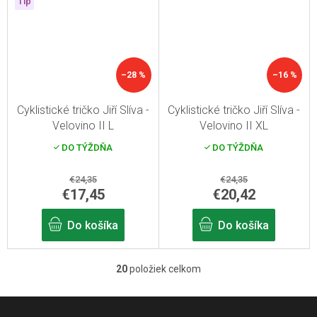
Tip
–28 %
–16 %
Cyklistické tričko Jiří Slíva -
Cyklistické tričko Jiří Slíva -
Velovino II L
Velovino II XL
DO TÝŽDŇA
DO TÝŽDŇA
€24,35
€24,35
€17,45
€20,42
Do košíka
Do košíka
20
položiek celkom
O
v
Z