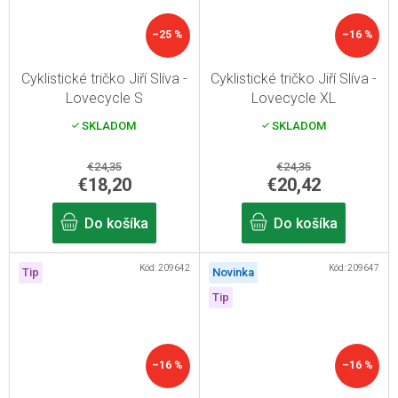
–25 %
–16 %
Cyklistické tričko Jiří Slíva -
Cyklistické tričko Jiří Slíva -
Lovecycle S
Lovecycle XL
SKLADOM
SKLADOM
€24,35
€24,35
€18,20
€20,42
Do košíka
Do košíka
Kód:
209642
Kód:
209647
Tip
Novinka
Tip
–16 %
–16 %