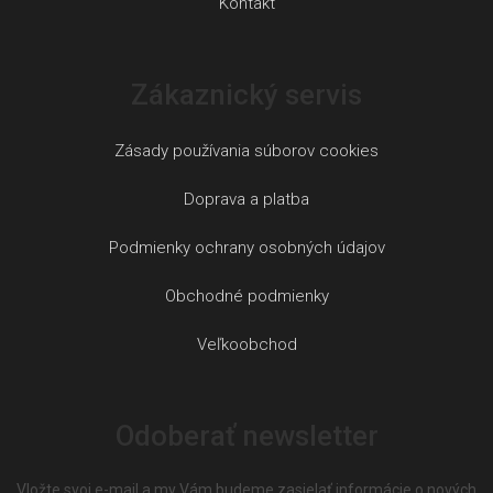
s
Kontakt
u
Zákaznický servis
Zásady používania súborov cookies
Doprava a platba
Podmienky ochrany osobných údajov
Obchodné podmienky
Veľkoobchod
Odoberať newsletter
Vložte svoj e-mail a my Vám budeme zasielať informácie o nových