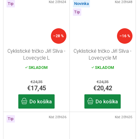
Kód:
209634
Kód:
209648
Tip
Novinka
Tip
–28 %
–16 %
Cyklistické tričko Jiří Slíva -
Cyklistické tričko Jiří Slíva -
Lovecycle L
Lovecycle M
SKLADOM
SKLADOM
€24,35
€24,35
€17,45
€20,42
Do košíka
Do košíka
Kód:
209636
Kód:
209635
Tip