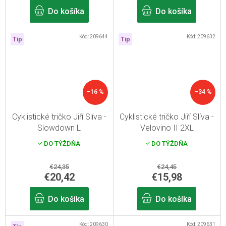
Do košíka
Do košíka
Kód:
209644
Kód:
209632
Tip
Tip
–16 %
–34 %
Cyklistické tričko Jiří Slíva -
Cyklistické tričko Jiří Slíva -
Slowdown L
Velovino II 2XL
DO TÝŽDŇA
DO TÝŽDŇA
€24,35
€24,45
€20,42
€15,98
Do košíka
Do košíka
Kód:
209630
Kód:
209631