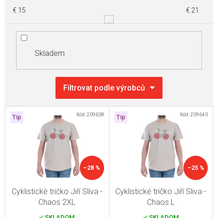
€
15
€
21
Skladem
V
Kód:
209638
Kód:
209640
Tip
Tip
ý
p
i
s
–28 %
–25 %
p
r
Cyklistické tričko Jiří Slíva -
Cyklistické tričko Jiří Sliva -
Chaos 2XL
Chaos L
o
SKLADOM
SKLADOM