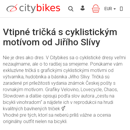
Prejsť
na
EUR
NÁKUPNÝ
obsah
KOŠÍK
Vtipné tričká s cyklistickým
motívom od Jiřího Slívy
Nie je dres ako dres. V Citybikes sa o cyklistické dresy veľmi
nezaujímame, ale o to radšej sa smejeme. Ponúkame vám
exkluzívne tričká s grafickými cyklistickými motívmi od
výtvarníka, hudobníka a básnika Jiřího Slívy. Tričká sú
zaradené pri príležitosti vydania známok Českej pošty s
rovnakým motívom. Grafiky Velovino, Lovecycle, Chaos,
Slowdown a ďalšie opisujú podľa slov autora „cestu na
bicykli vinohradom“ a nájdete ich v reprodukcii na hrudi
kvalitných bavlnených tričiek ⚥.
Vhodné pre tých, ktorí sa neberú príliš vážne a ocenia
originálny outfit nielen na bicykli.