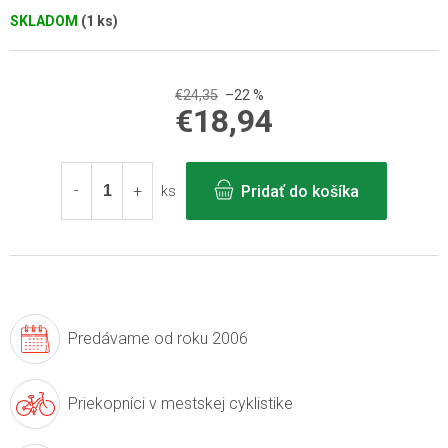
SKLADOM
(1 ks)
€24,35
–22 %
€18,94
Jednotková
cena:
Pridať do košíka
ks
Predávame
od roku 2006
Priekopníci v
mestskej cyklistike