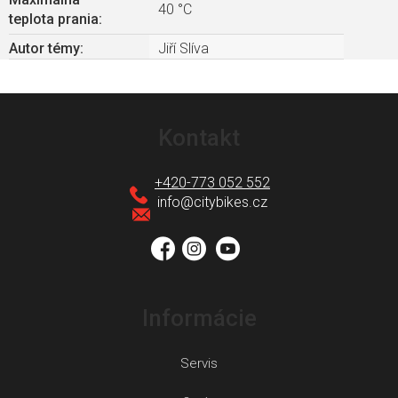
40 °C
teplota prania
:
Autor témy
:
Jiří Slíva
Z
á
Kontakt
p
ä
+420-773 052 552
t
info
@
citybikes.cz
i
e
Informácie
Servis