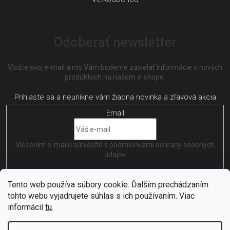
Odoberať newsletter
Vložte svoj e-mail a my Vám budeme zasielať informácie o nových
produktoch na našom e-shope.
Email
Vložením e-mailu súhlasíte s
podmienkami ochrany osobných
údajov
PRIHLÁSIŤ SA
Tento web používa súbory cookie. Ďalším prechádzaním
tohto webu vyjadrujete súhlas s ich používaním. Viac
informácií
tu
.