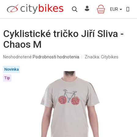
Prejsť
na
EUR
NÁKUPNÝ
obsah
KOŠÍK
Cyklistické tričko Jiří Sliva -
Chaos M
Priemerné
Neohodnotené
Podrobnosti hodnotenia
Značka:
Citybikes
hodnotenie
produktu
Novinka
je
0,0
Tip
z
5
hviezdičiek.