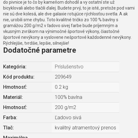
do pivnice je to čo by kameňom dohodil a vy ostatní ste už
bicyklovali alebo tlačili ďalej. Budete prvý, to je isté, pretože pod vami
nie sú dve kolesá, ale dve galaxie rotujúce rýchlosťou svetla. A ak
nie, urobili sme chybu. Toto kvalitné tričko zo 100 % bavlny s
gramážou 200 g/m2 v ľadovo sivej farbe bude príjemným a
vkusným zvrškom na výnimočné športové výkony, čiastočné
športové nevýkony a vyslovene nešportové každodenné nevýkony.
Rýchlejšie, tvrdšie, lepšie, silnejšie!
Dodatočné parametre
Kategória
:
Príslušenstvo
Kód produktu:
209649
Hmotnosť
:
0.2 kg
Materiál
:
100% bavlna
Hmotnosť
:
200 g/m2
Farba
:
Ľadovo sivá
Tlač
:
kvalitný atramentový prenos
Maximálna