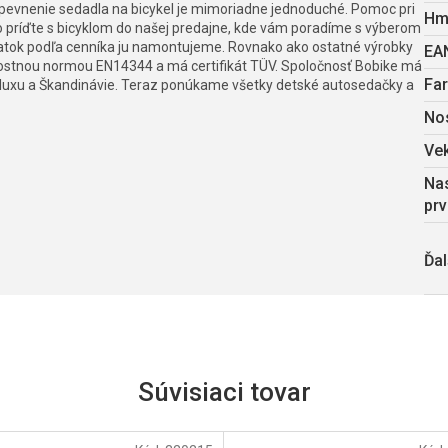
pevnenie sedadla na bicykel je mimoriadne jednoduché. Pomoc pri
Hm
o príďte s bicyklom do našej predajne, kde vám poradíme s výberom
latok podľa cenníka ju namontujeme. Rovnako ako ostatné výrobky
EA
nostnou normou EN14344 a má certifikát TÜV. Spoločnosť Bobike má
Fa
neluxu a Škandinávie. Teraz ponúkame všetky detské autosedačky a
No
Vek
Nas
prv
Ďal
Súvisiaci tovar