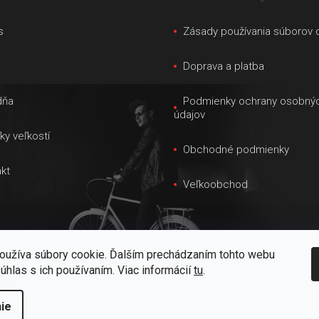
s
Zásady používania súborov 
s
Doprava a platba
dňa
Podmienky ochrany osobný
údajov
ky veľkostí
Obchodné podmienky
kt
Veľkoobchod
oužíva súbory cookie. Ďalším prechádzaním tohto webu
súhlas s ich používaním. Viac informácií
tu
.
ie
raviť nastavenie cookies