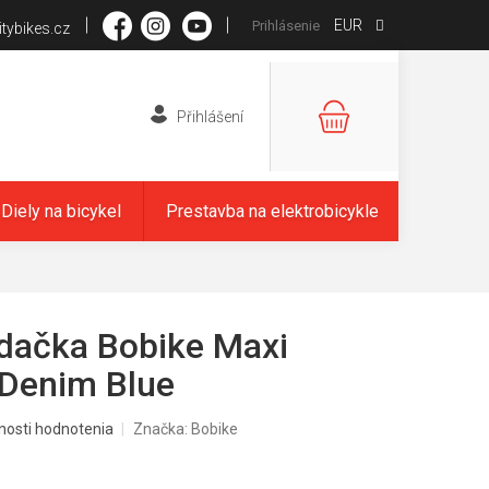
EUR
Prihlásenie
tybikes.cz
NÁKUPNÝ
KOŠÍK
Diely na bicykel
Prestavba na elektrobicykle
dačka Bobike Maxi
 Denim Blue
nosti hodnotenia
Značka:
Bobike