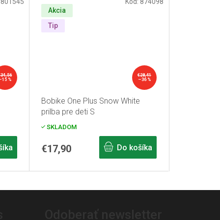
:
801545
Kód:
874098
Akcia
Tip
€34,56
€28,41
–15 %
–36 %
Bobike One Plus Snow White
prilba pre deti S
SKLADOM
šíka
€17,90
Do košíka
s
Odoberať newsletter