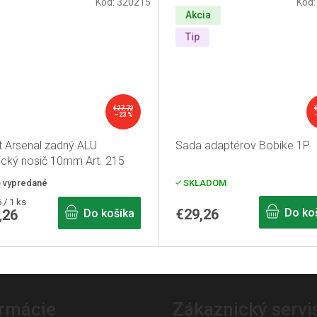
Kód:
320215
Kód
Akcia
Tip
€27,72
–23 %
t Arsenal zadný ALU
Sada adaptérov Bobike 1P
tický nosič 10mm Art. 215
borný
o vypredané
SKLADOM
tková
 / 1 ks
€29,26
Do ko
,26
Do košíka
ormácie
Zákaznický servi