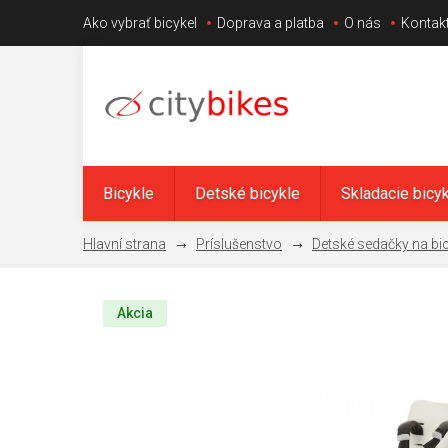
Prejsť
Ako vybrať bicykel
Doprava a platba
O nás
Kontak
na
obsah
Bicykle
Detské bicykle
Skladacie bicy
Príslušenstvo
Detské sedačky na bi
Akcia