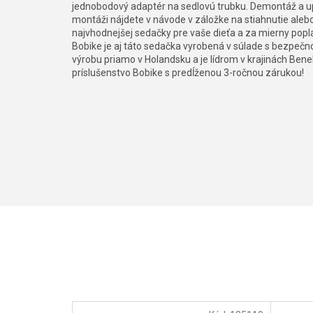
jednobodový adaptér na sedlovú trubku. Demontáž a u
montáži nájdete v návode v záložke na stiahnutie aleb
najvhodnejšej sedačky pre vaše dieťa a za mierny pop
Bobike je aj táto sedačka vyrobená v súlade s bezpeč
výrobu priamo v Holandsku a je lídrom v krajinách Be
príslušenstvo Bobike s predĺženou 3-ročnou zárukou!