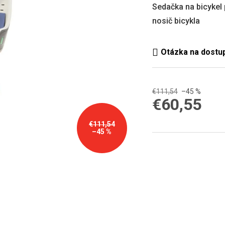
0,0
Sedačka na bicykel 
z
nosič bicykla
5
hviezdičiek.
€111,54
–45 %
€60,55
Jednotková
€111,54
cena:
–45 %