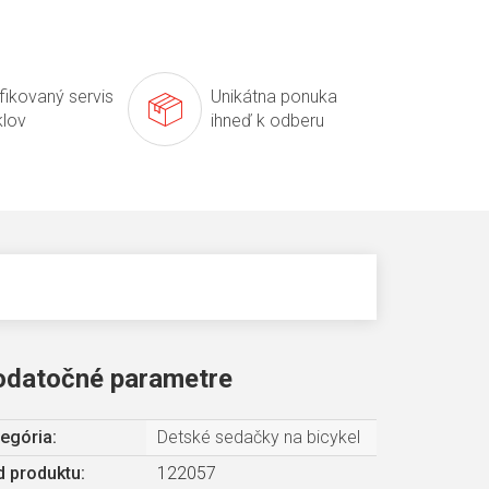
ifikovaný servis
Unikátna ponuka
klov
ihneď k odberu
odatočné parametre
egória
:
Detské sedačky na bicykel
 produktu:
122057