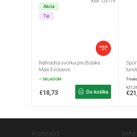
Kód:
125119
Akcia
Tip
€19,92
–5 %
Náhradná svorka pre Bobike
Spor
Maxi Exclusive
turis
strie
SKLADOM
Trval
Jedno
€21,26
€18,73
Do košíka
€21
cena:
Z
á
Kontakt
Inf