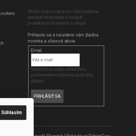
Vložte svoj e-mail a my Vám budeme
cookies
zasielať informácie o nových
produktoch na našom e-shope.
ch
Email
Vložením e-mailu súhlasíte s
podmienkami ochrany osobných
údajov
PRIHLÁSIŤ SA
Súhlasím
Vytvořil
Shoptet
| Nakódoval
EshopGuru