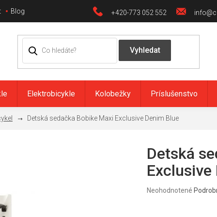
t
Blog
+420-773 052 552
info@ci
kle
Elektrobicykle
Kolobežky
Príslušenstvo
cykel
Detská sedačka Bobike Maxi Exclusive Denim Blue
Detská se
Exclusive
Priemerné
Neohodnotené
Podrob
hodnotenie
produktu
je