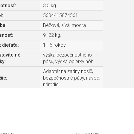
otnosť
:
3.5 kg
N
:
5604415074561
rba
:
Béžová, sivá, modrá
snosť
:
9 -22 kg.
 dieťaťa
:
1 - 6 rokov
taviteľné
výška bezpečnostného
ky
:
pásu, výška opierky nôh.
Adaptér na zadný nosič,
šie
:
bezpečnostné pásy, návod,
náradie