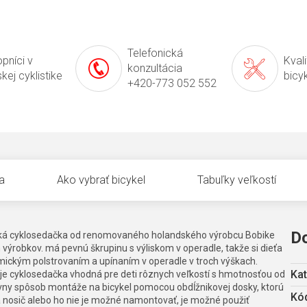
Telefonická
pníci v
Kval
konzultácia
kej cyklistike
bicy
+420-773 052 552
a
Ako vybrať bicykel
Tabuľky veľkostí
D
tská cyklosedačka od renomovaného holandského výrobcu Bobike
výrobkov. má pevnú škrupinu s výliskom v operadle, takže si dieťa
omickým polstrovaním a upínaním v operadle v troch výškach.
Kat
je cyklosedačka vhodná pre deti rôznych veľkostí s hmotnosťou od
ívny spôsob montáže na bicykel pomocou obdĺžnikovej dosky, ktorú
Kód
á nosič alebo ho nie je možné namontovať, je možné použiť