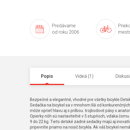
Predávame
Prieko
od roku 2006
mests
Popis
Videá (1)
Diskusi
Bezpečné a elegantné, vhodné pre všetky bicykle De
Sedačka na bicykel sa v mnohom líši od konkurenčných 
môže oprieť hlavu aj s prilbou. trojbodové pásy s anat
Opierky nôh sú nastaviteľné v 5 stupňoch, vďaka čomu 
9 do 22 kg. Tieto detské zadné sedačky majú aj inovat
pripevníte priamo na nosič bicykla. Ak váš bicykel nem