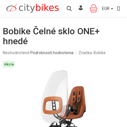
Prejsť
na
EUR
NÁKUPNÝ
obsah
KOŠÍK
Bobike Čelné sklo ONE+
hnedé
Priemerné
Neohodnotené
Podrobnosti hodnotenia
Značka:
Bobike
hodnotenie
produktu
Akcia
je
0,0
z
5
hviezdičiek.