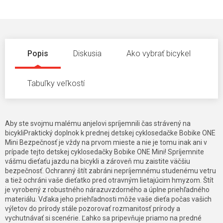
Popis
Diskusia
Ako vybrať bicykel
Tabuľky veľkostí
Aby ste svojmu malému anjelovi spríjemnili čas strávený na
bicykliPraktický doplnok k prednej detskej cyklosedačke Bobike ONE
Mini Bezpečnosť je vždy na prvom mieste a nie je tomu inak ani v
prípade tejto detskej cyklosedačky Bobike ONE Mini! Spríjemnite
vášmu dieťaťu jazdu na bicykli a zároveň mu zaistite väčšiu
bezpečnosť. Ochranný štít zabráni nepríjemnému studenému vetru
a tiež ochráni vaše dieťatko pred otravným lietajúcim hmyzom. Štít
je vyrobený z robustného nárazuvzdorného a úplne priehľadného
materiálu. Vďaka jeho priehľadnosti môže vaše dieťa počas vašich
výletov do prírody stále pozorovať rozmanitosť prírody a
vychutnávať si scenérie. Ľahko sa pripevňuje priamo na predné