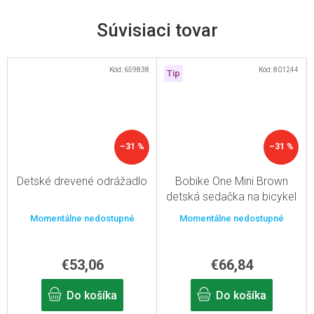
Súvisiaci tovar
Kód:
659838
Kód:
801244
Tip
–31 %
–31 %
Detské drevené odrážadlo
Bobike One Mini Brown
detská sedačka na bicykel
Momentálne nedostupné
Momentálne nedostupné
€53,06
€66,84
Do košíka
Do košíka