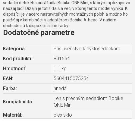
sedadlo detského odrážadla Bobike ONE Mini, s ktorým aj dizajnovo
naozaj ladí! Dizajn je totiž ďalšia vec, v ktorej tento model vyniká. K
dispozícii je viacero nastaviteľných montážnych polôh a možno ho
použiť aj v kombinácii s adaptérom Bobike A-head. V našom
obchode sú k dispozícii aj iné farby.
Dodatočné parametre
Kategória
:
Príslušenstvo k cyklosedačkám
Kód produktu:
801554
Hmotnosť
:
1.1 kg
EAN
:
5604415075254
Farba
:
hnedá
Len s predným sedadlom Bobike
Kompatibilita
:
ONE Mini
Materiál
:
plexisklo