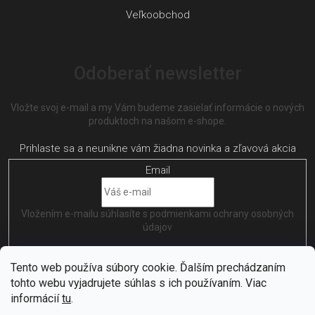
Veľkoobchod
Odoberať newsletter
Vložte svoj e-mail a my Vám budeme zasielať informácie o nových
produktoch na našom e-shope.
Email
Vložením e-mailu súhlasíte s
podmienkami ochrany osobných
údajov
PRIHLÁSIŤ SA
Tento web používa súbory cookie. Ďalším prechádzaním
tohto webu vyjadrujete súhlas s ich používaním. Viac
informácií
tu
.