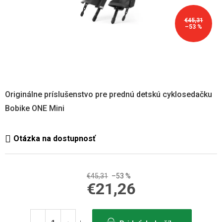
€45,31
–53 %
Originálne príslušenstvo pre prednú detskú cyklosedačku
Bobike ONE Mini
€45,31
–53 %
€21,26
Jednotková
cena: