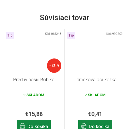
Súvisiaci tovar
Kód:
065243
Kód:
999209
Tip
Tip
–21 %
Predný nosič Bobike
Darčeková poukážka
SKLADOM
SKLADOM
€15,88
€0,41
Do košíka
Do košíka