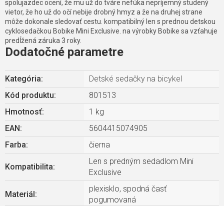
spolujazdec ocení, že mu už do tváre nefúka nepríjemný studený
vietor, že ho už do očí nebije drobný hmyz a že na druhej strane
môže dokonale sledovať cestu. kompatibilný len s prednou detskou
cyklosedačkou Bobike Mini Exclusive. na výrobky Bobike sa vzťahuje
predĺžená záruka 3 roky.
Dodatočné parametre
Kategória
:
Detské sedačky na bicykel
Kód produktu:
801513
Hmotnosť
:
1 kg
EAN
:
5604415074905
Farba
:
čierna
Len s predným sedadlom Mini
Kompatibilita
:
Exclusive
plexisklo, spodná časť
Materiál
:
pogumovaná