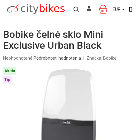
Prejsť
na
EUR
NÁKUPNÝ
obsah
KOŠÍK
Bobike čelné sklo Mini
Exclusive Urban Black
Priemerné
Neohodnotené
Podrobnosti hodnotenia
Značka:
Bobike
hodnotenie
produktu
Akcia
je
0,0
Tip
z
5
hviezdičiek.