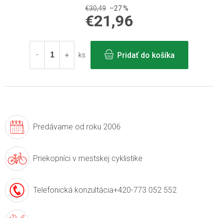
€30,49
–27 %
€21,96
Jednotková
cena:
Pridať do košíka
ks
Predávame
od roku 2006
Priekopníci v
mestskej cyklistike
Telefonická konzultácia
+420-773 052 552