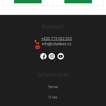
Z
á
Kontakt
p
ä
+420-773 052 552
t
info
@
citybikes.cz
i
e
Informácie
Servis
O nás