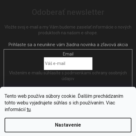
Odoberať newsletter
Vložte svoj e-mail a my Vám budeme zasielať informácie o nových
produktoch na našom e-shope.
Email
Vložením e-mailu súhlasíte s
podmienkami ochrany osobných
údajov
PRIHLÁSIŤ SA
Tento web používa súbory cookie. Ďalším prechádzaním
tohto webu vyjadrujete súhlas s ich používaním. Viac
informácií
tu
.
Nastavenie
Vytvořil
Shoptet
| Nakódoval
EshopGuru