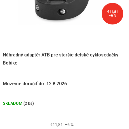
€11,81
–6 %
Náhradný adaptér ATB pre staršie detské cyklosedačky
Bobike
Môžeme doručiť do:
12.8.2026
SKLADOM
(2 ks)
€11,81
–6 %