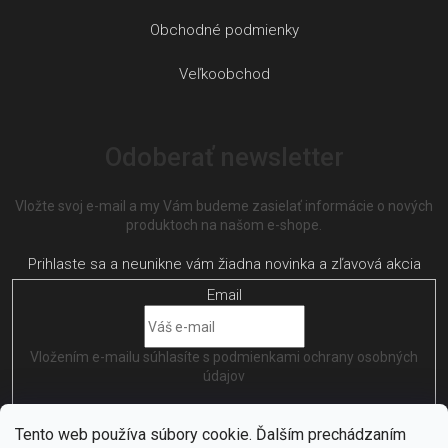
Obchodné podmienky
Veľkoobchod
Odoberať newsletter
Vložte svoj e-mail a my Vám budeme zasielať informácie o nových
produktoch na našom e-shope.
Email
Vložením e-mailu súhlasíte s
podmienkami ochrany osobných
údajov
PRIHLÁSIŤ SA
Tento web používa súbory cookie. Ďalším prechádzaním