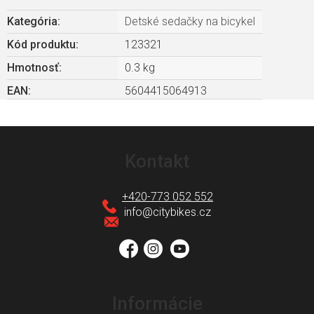
Kategória
:
Detské sedačky na bicykel
Kód produktu:
123321
Hmotnosť
:
0.3 kg
EAN
:
5604415064913
Z
á
Kontakt
p
ä
+420-773 052 552
t
info
@
citybikes.cz
i
e
Informácie