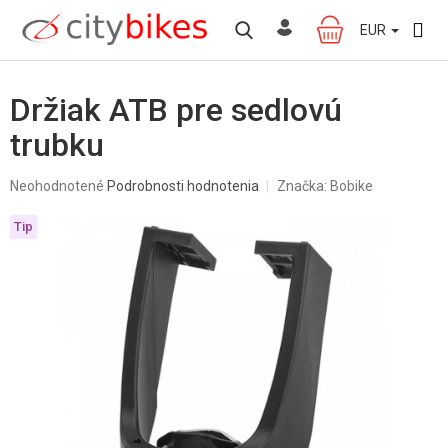
Prejsť
na
EUR
NÁKUPNÝ
obsah
KOŠÍK
Držiak ATB pre sedlovú
trubku
Priemerné
Neohodnotené
Podrobnosti hodnotenia
Značka:
Bobike
hodnotenie
produktu
Tip
je
0,0
z
5
hviezdičiek.