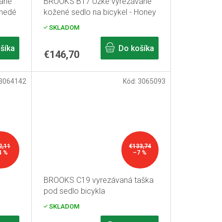
ané
BROOKS B17 Úzke vyrezávané
hnedé
kožené sedlo na bicykel - Honey
SKLADOM
šíka
Do košíka
€146,70
3064142
Kód:
3065093
2,11
€133,74
4 %
–7 %
BROOKS C19 vyrezávaná taška
pod sedlo bicykla
SKLADOM