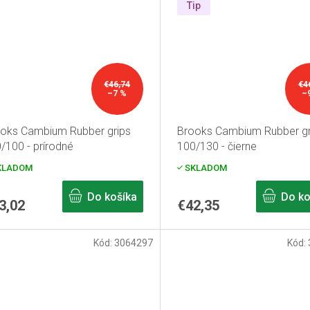
Tip
€46,74
€4
–7 %
–
oks Cambium Rubber grips
Brooks Cambium Rubber gr
/100 - prírodné
100/130 - čierne
KLADOM
SKLADOM
Do košíka
Do ko
3,02
€42,35
Kód:
3064297
Kód: