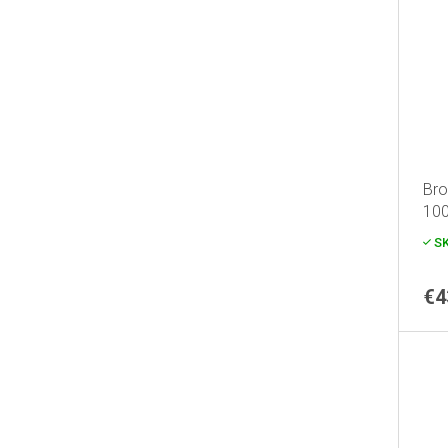
Bro
100
S
€4