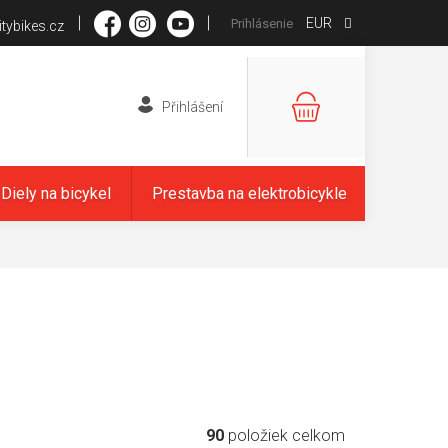
EUR
Prihlásenie
tybikes.cz
NÁKUPNÝ
KOŠÍK
Diely na bicykel
Prestavba na elektrobicykle
90
položiek celkom