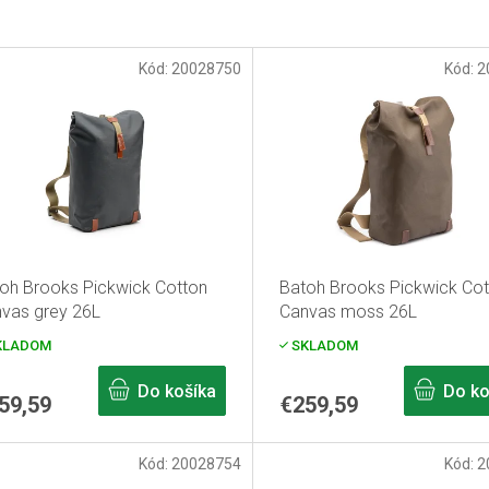
Kód:
20028750
Kód:
2
oh Brooks Pickwick Cotton
Batoh Brooks Pickwick Cot
vas grey 26L
Canvas moss 26L
KLADOM
SKLADOM
Do košíka
Do ko
59,59
€259,59
Kód:
20028754
Kód:
2