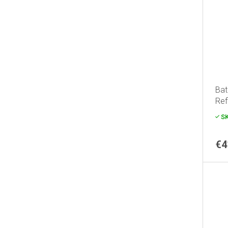
Bat
Ref
S
€4