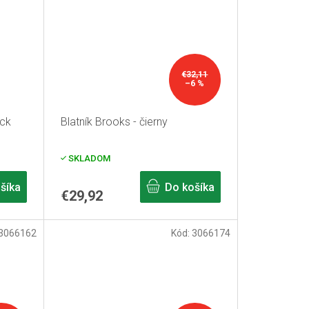
€32,11
–6 %
ick
Blatník Brooks - čierny
SKLADOM
šíka
Do košíka
€29,92
3066162
Kód:
3066174