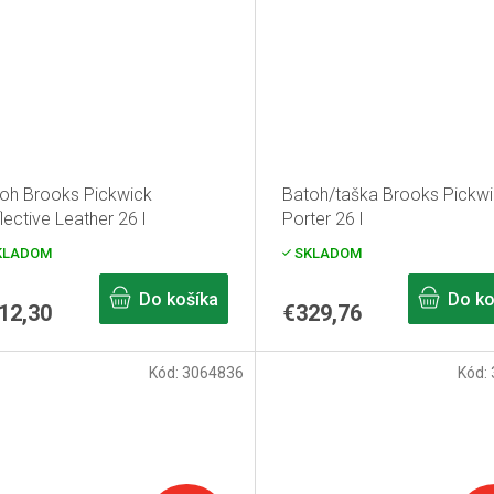
oh Brooks Pickwick
Batoh/taška Brooks Pickw
lective Leather 26 l
Porter 26 l
KLADOM
SKLADOM
Do košíka
Do ko
12,30
€329,76
Kód:
3064836
Kód: