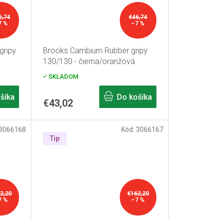
6,74
€46,74
7 %
–7 %
ripy
Brooks Cambium Rubber gripy
130/130 - čierna/oranžová
SKLADOM
šíka
Do košíka
€43,02
3066168
Kód:
3066167
Tip
2,20
€162,20
7 %
–7 %