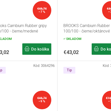
€46,74
€4
–7 %
–
oks Cambium Rubber gripy
BROOKS Cambium Rubber g
/100 - čierne/medené
100/100 - čierne/oktánové
KLADOM
SKLADOM
Do košíka
Do ko
3,02
€43,02
Kód:
3064296
Kód:
ip
Tip
€46,74
€16
–9 %
–