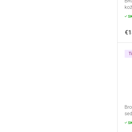
BR
kož
S
€1
T
Bro
se
S