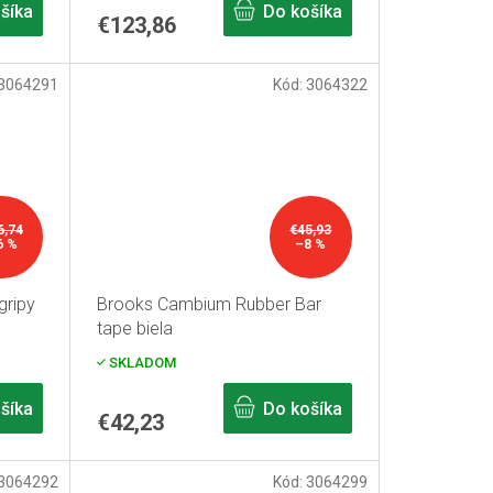
šíka
Do košíka
€123,86
3064291
Kód:
3064322
6,74
€45,93
6 %
–8 %
ripy
Brooks Cambium Rubber Bar
tape biela
SKLADOM
šíka
Do košíka
€42,23
3064292
Kód:
3064299