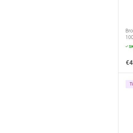
Bro
100
S
€4
T