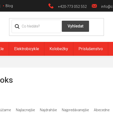
t
Blog
+420-773 052 552
info@ci
kle
Elektrobicykle
Kolobežky
Príslušenstvo
ooks
rúčame
Najlacnejšie
Najdrahšie
Najpredávanejšie
Abecedne