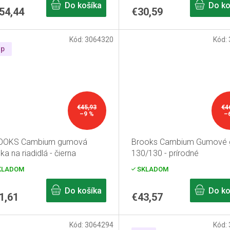
Do košíka
Do ko
54,44
€30,59
Kód:
3064320
Kód:
ip
€45,93
€4
–9 %
–
OOKS Cambium gumová
Brooks Cambium Gumové g
ka na riadidlá - čierna
130/130 - prírodné
KLADOM
SKLADOM
Do košíka
Do ko
1,61
€43,57
Kód:
3064294
Kód: