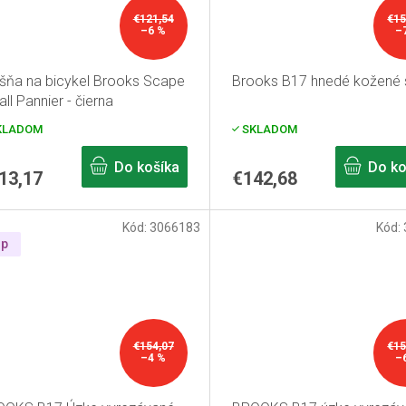
€121,54
€15
–6 %
–
šňa na bicykel Brooks Scape
Brooks B17 hnedé kožené 
ll Pannier - čierna
KLADOM
SKLADOM
Do košíka
Do ko
13,17
€142,68
Kód:
3066183
Kód:
ip
€154,07
€15
–4 %
–