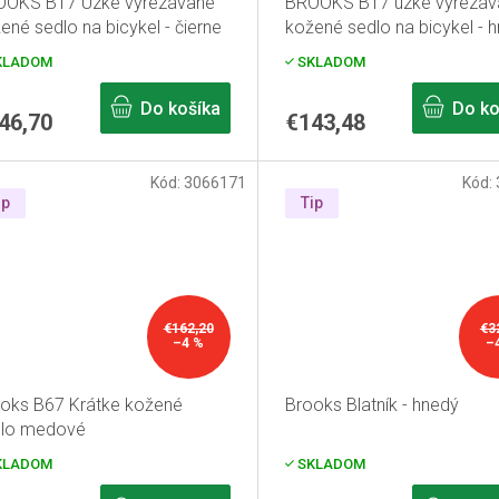
OOKS B17 Úzke vyrezávané
BROOKS B17 úzke vyrezáv
ené sedlo na bicykel - čierne
kožené sedlo na bicykel - 
KLADOM
SKLADOM
Do košíka
Do ko
46,70
€143,48
Kód:
3066171
Kód:
ip
Tip
€162,20
€3
–4 %
–
oks B67 Krátke kožené
Brooks Blatník - hnedý
dlo medové
KLADOM
SKLADOM