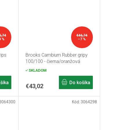
6,74
€46,74
9 %
–7 %
ips
Brooks Cambium Rubber gripy
100/100 - čierna/oranžová
SKLADOM
šíka
Do košíka
€43,02
3064300
Kód:
3064298