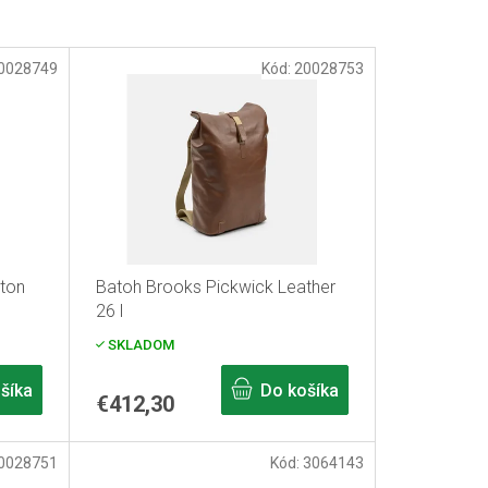
0028749
Kód:
20028753
ton
Batoh Brooks Pickwick Leather
26 l
SKLADOM
šíka
Do košíka
€412,30
0028751
Kód:
3064143