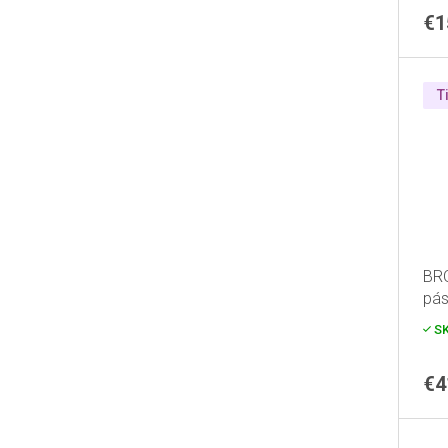
€1
T
BR
pás
S
€4