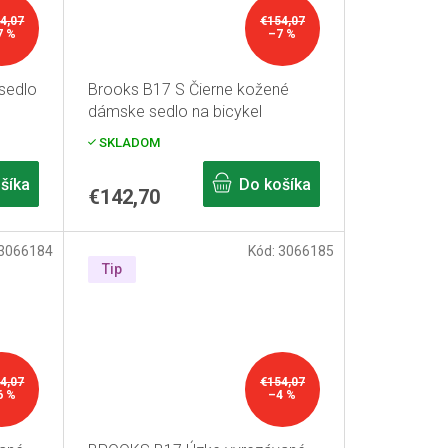
4,07
€154,07
7 %
–7 %
sedlo
Brooks B17 S Čierne kožené
dámske sedlo na bicykel
SKLADOM
šíka
Do košíka
€142,70
3066184
Kód:
3066185
Tip
4,07
€154,07
6 %
–4 %