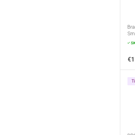
Bra
Sma
S
€1
T