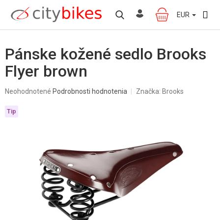
Prejsť
na
EUR
NÁKUPNÝ
obsah
KOŠÍK
Pánske kožené sedlo Brooks
Flyer brown
Priemerné
Neohodnotené
Podrobnosti hodnotenia
Značka:
Brooks
hodnotenie
produktu
Tip
je
0,0
z
5
hviezdičiek.