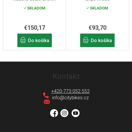
SKLADOM
SKLADOM
€150,17
€93,70
Do košíka
Do košíka
Z
á
Kontakt
p
ä
+420-773 052 552
t
info
@
citybikes.cz
i
e