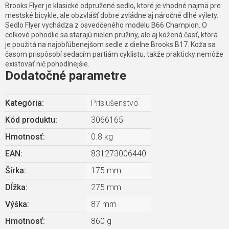
Brooks Flyer je klasické odpružené sedlo, ktoré je vhodné najmä pre
mestské bicykle, ale obzvlášť dobre zvládne aj náročné dlhé výlety.
Sedlo Flyer vychádza z osvedčeného modelu B66 Champion. O
celkové pohodlie sa starajú nielen pružiny, ale aj kožená časť, ktorá
je použitá na najobľúbenejšom sedle z dielne Brooks B17. Koža sa
časom prispôsobí sedacím partiám cyklistu, takže prakticky nemôže
existovať nič pohodlnejšie.
Dodatočné parametre
Kategória
:
Príslušenstvo
Kód produktu:
3066165
Hmotnosť
:
0.8 kg
EAN
:
831273006440
Šírka
:
175 mm
Dĺžka
:
275 mm
Výška
:
87 mm
Hmotnosť
:
860 g