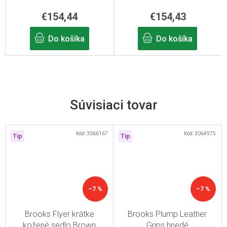
€154,44
€154,43
Do košíka
Do košíka
Súvisiaci tovar
Kód:
3066167
Kód:
3064975
Tip
Tip
–7 %
–7 %
Brooks Flyer krátke
Brooks Plump Leather
kožené sedlo Brown
Grips hnedé