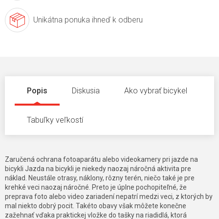
Unikátna ponuka
ihneď k odberu
Popis
Diskusia
Ako vybrať bicykel
Tabuľky veľkostí
Zaručená ochrana fotoaparátu alebo videokamery pri jazde na
bicykli Jazda na bicykli je niekedy naozaj náročná aktivita pre
náklad. Neustále otrasy, náklony, rôzny terén, niečo také je pre
krehké veci naozaj náročné. Preto je úplne pochopiteľné, že
preprava foto alebo video zariadení nepatrí medzi veci, z ktorých by
mal niekto dobrý pocit. Takéto obavy však môžete konečne
zažehnať vďaka praktickej vložke do tašky na riadidlá, ktorá