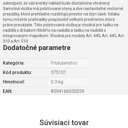
zabezpečí, že váš krehký náklad bude dostatočne chránený.
Samotná vložka má polstrované steny a dve nastaviteľné vnútorné
prepážky, ktoré prehľadne rozdeľujú priestor na štyri časti. Vďaka
tomu môžete priehradky prispôsobiť veľkosti predmetov, ktoré
práve prevážate. Táto polstrovaná vložka je vhodná pre tašku na
riadidlá s držiakom KlickFix na riadidlá a tašku na riadidlá s
integrovaným mapníkom. Vhodná pre modely Art. 440, Art. 445, Art.
310 a Art. 510
Dodatočné parametre
Kategória
:
Príslušenstvo
Kód produktu:
375101
Hmotnosť
:
0.3 kg
EAN
:
8594166030039
Súvisiaci tovar