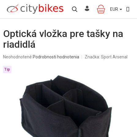
Prejsť
na
EUR
NÁKUPNÝ
obsah
KOŠÍK
Optická vložka pre tašky na
riadidlá
Priemerné
Neohodnotené
Podrobnosti hodnotenia
Značka:
Sport Arsenal
hodnotenie
produktu
Tip
je
0,0
z
5
hviezdičiek.