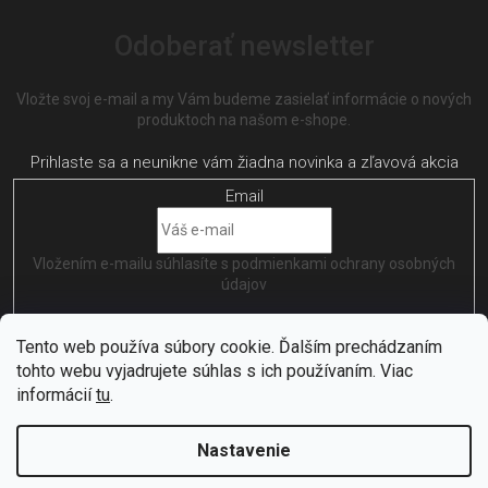
Odoberať newsletter
Vložte svoj e-mail a my Vám budeme zasielať informácie o nových
produktoch na našom e-shope.
Email
Vložením e-mailu súhlasíte s
podmienkami ochrany osobných
údajov
PRIHLÁSIŤ SA
Tento web používa súbory cookie. Ďalším prechádzaním
tohto webu vyjadrujete súhlas s ich používaním. Viac
informácií
tu
.
Nastavenie
Vytvořil
Shoptet
| Nakódoval
EshopGuru