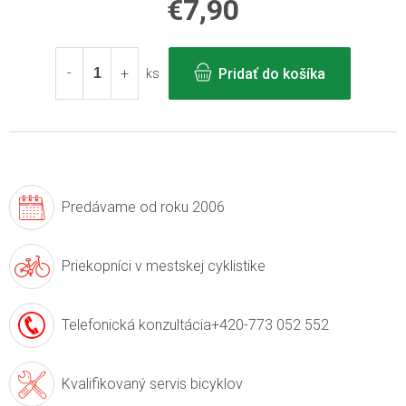
€7,90
Jednotková
cena:
Pridať do košíka
ks
Predávame
od roku 2006
Priekopníci v
mestskej cyklistike
Telefonická konzultácia
+420-773 052 552
Kvalifikovaný servis
bicyklov