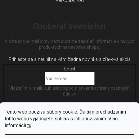
Veľkoobchod
Odoberať newsletter
Vložte svoj e-mail a my Vám budeme zasielať informácie o nových
produktoch na našom e-shope.
Email
Vložením e-mailu súhlasíte s
podmienkami ochrany osobných
údajov
PRIHLÁSIŤ SA
Tento web používa súbory cookie. Ďalším prechádzaním
tohto webu vyjadrujete súhlas s ich používaním. Viac
informácií
tu
.