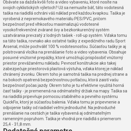
Obávate sa dažďa kvôli foto a video vybaveniu, ktoré nosíte na
svojich cyklistických výletoch? Už sa nemusíte báť, táto vodotesná
taška na riadidlá ochráni váš náklad pred každou kvapkou. Taška je
vyrobená z nepremokavého materiálu PES/PVC, pričom
bezpečnosť pred vlhkosťou maximalizujú vodotesné
vysokofrekvenčné zvárané švy a bezkonkurenčný systém
uzatvárania prevzatý z lodných tašiek - roll-up systém. Vďaka tomu
sa táto taška, rovnako ako ostatné tašky z expedičného radu Sport
Arsenal, môže pochváliť 100 % vodotesnosťou. Súčasťou tašky je aj
polstrovaná vložka na prenášanie foto a video vybavenia. Obsahuje
posuvné vnútorné prepážky, ktoré umožňujú prispôsobiť vnútorný
priestor prevážanému nákladu. Pevnosť konštrukcie ako takej
zabezpečuje priestorová plastová výstuha, vďaka ktorej je náklad
chránený zvonku. Okrem toho je samotná taška na prednej strane a
na bokoch opatrená bezpečnostnou potlačou, ktorá zaistí vašu
bezpečnosť počas jazdy. Okrem toho je tu efektívne využitá horná
časť tašky - je premenená na odnímateľný držiak na mapy. Taška sa
na riadidlá pripevňuje pomocou stabilného a pevného systému
QuickFix, ktorý je súčasťou balenia. Vďaka tomu je pripevnenie a
odpojenie tašky od riadidiel veľmi jednoduché. Na jednoduché
prenášanie na cestách je taška vybavená aj odnímateľným
ramenným popruhom. Taška je vhodná pre riadidlá s priemerom
25,4 - 31,8 mm.