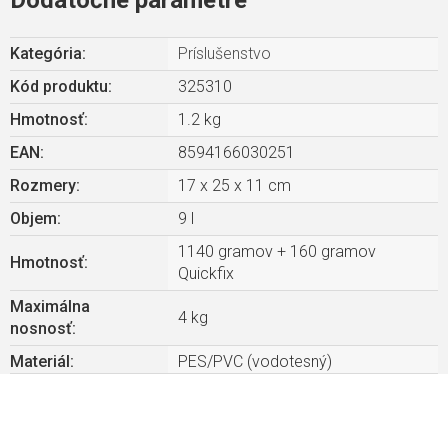
Dodatočné parametre
Kategória
:
Príslušenstvo
Kód produktu:
325310
Hmotnosť
:
1.2 kg
EAN
:
8594166030251
Rozmery
:
17 x 25 x 11 cm
Objem
:
9 l
1140 gramov + 160 gramov
Hmotnosť
:
Quickfix
Maximálna
4 kg
nosnosť
:
Materiál
:
PES/PVC (vodotesný)