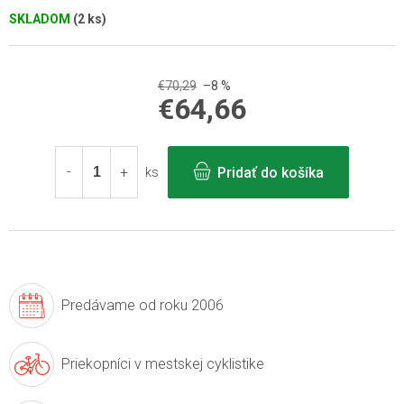
SKLADOM
(2 ks)
€70,29
–8 %
€64,66
Jednotková
cena:
Pridať do košíka
ks
Predávame
od roku 2006
Priekopníci v
mestskej cyklistike