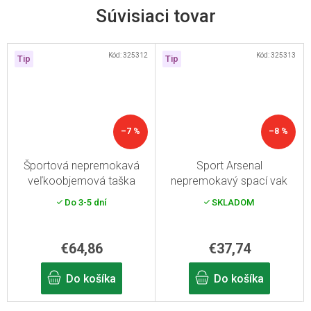
Súvisiaci tovar
Kód:
325312
Kód:
325313
Tip
Tip
–7 %
–8 %
Športová nepremokavá
Sport Arsenal
veľkoobjemová taška
nepremokavý spací vak
Arsenal Art. 312
Art. 313
Do 3-5 dní
SKLADOM
€64,86
€37,74
Do košíka
Do košíka