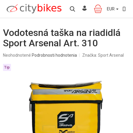
Prejsť
na
EUR
NÁKUPNÝ
obsah
KOŠÍK
Vodotesná taška na riadidlá
Sport Arsenal Art. 310
Priemerné
Neohodnotené
Podrobnosti hodnotenia
Značka:
Sport Arsenal
hodnotenie
produktu
Tip
je
0,0
z
5
hviezdičiek.