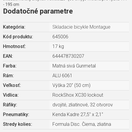
- 195 cm
Dodatočné parametre
Kategória
:
Skladacie bicykle Montague
Kód produktu:
645006
Hmotnosť
:
17 kg
EAN
:
644478730207
Farba
:
Matná sivá Gunmetal
Rám
:
ALU 6061
Veľkosť
:
Výška 20" (50 cm)
Vidlica
:
RockShox XC30 lockout
Ráfiky
:
dvojité, zliatinové, 32 otvorov
Pneumatiky
:
Kenda Kadre 27,5" x 2,1"
Stredy kolies
:
Formula Disc. Čierna, zliatina