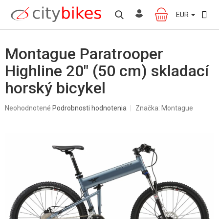
Prejsť
na
EUR
NÁKUPNÝ
obsah
KOŠÍK
Montague Paratrooper
Highline 20" (50 cm) skladací
horský bicykel
Priemerné
Neohodnotené
Podrobnosti hodnotenia
Značka:
Montague
hodnotenie
produktu
je
0,0
z
5
hviezdičiek.