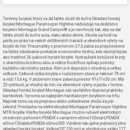
Terénny bicykel, ktorý sa dá ľahko zložiť do kufra Skladací horský
bicykel Montague Paratrooper Highline nadväzuje na dedičstvo
bicyklov Montague Grand Canyon® a je navrhnutý tak, aby sa dal
ľahko zložiť do kufra auta, vlaku alebo skrine. Skvele sa hodí na
jazdy po práci na vašich obľúbených trasách a víkendové výlety na
bicykli do hôr. Pneumatiky s priemerom 27,5 palca sú prispôsobené
na ľahké zdolávanie prekážok a nerovného terénu, kde obstojí lepšie
ako tradičné 26-palcové horské bicykle. Hydraulické kotúčové brzdy
s okamžitou brzdnou silou a vidlice RockShox spĺňajú potreby
každého náročného jazdca. Rám je k dispozícii v strednej a veľkej
veľkosti. Celková výška bicykla v rozloženom stave je takmer 79 cm
a váži 13,6 kg. V zloženom stave zaberá priestor 91x71x30 cm. Má
20 rýchlostí, je vhodný do hôr, na víkendové výlety a jazdu v teréne.
Skladací horský bicykel Montague vás spoľahlivo dopraví prakticky
kamkoľvek. Vyrovná sa najlepším hardtailovým bicyklom na trhu.
Napriek tomu sa na prepravu alebo uskladnenie zložia za pár
sekúnd. Prestavba na elektrobicykel Montague Paratrooper Highline
MTB bicykle Všetky bicykle Montague možno vybaviť elektrickým
stredovým pohonom PENDIX s variantmi eDrive150start,PENDIX
eDrive150aleboPENDIX eDrive300. Vznikne tak úplne jedinečný plne
skladací horský bicykel. Veľkosť20" (50 cm) je vhodná pre výšku 177