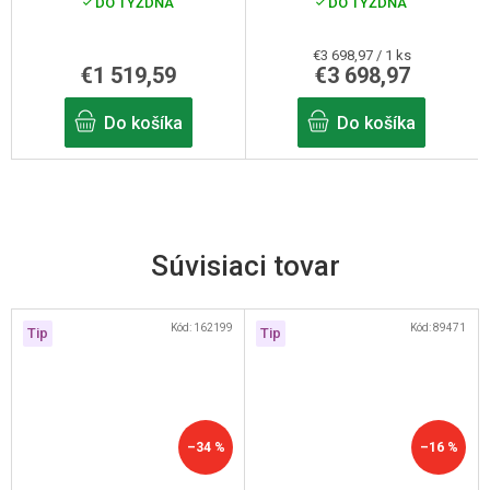
DO TÝŽDŇA
DO TÝŽDŇA
Jednotková
€3 698,97 / 1 ks
€1 519,59
€3 698,97
cena:
Do košíka
Do košíka
Súvisiaci tovar
Kód:
162199
Kód:
89471
Tip
Tip
–34 %
–16 %