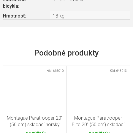
bicykla
:
Hmotnosť
:
13 kg
Kód:
645010
Kód:
645013
Montague Paratrooper 20"
Montague Paratrooper
(50 cm) skladací horský
Elite 20" (50 cm) skladací
bicykel
horský bicykel