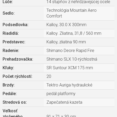
Lúče
:
14 stupňov z nehrdzavejúcej ocele
Technológia Mountain Aero
Sedlo
:
Comfort
Podsedlovka
:
Kalloy, 30.0 X 300mm
Riadidlá
:
Kalloy. Zliatina, 31,8 / 560 mm
Predstavec
:
Kalloy, zliatina 90 mm
Radenie
:
Shimano Deore Rapid Fire
Prehadzovačka
:
Shimano SLX 10-rýchlostná
Kľuky
:
SR Suntour XCM 175 mm
Počet rýchlostí
:
20
Brzdy
:
Tektro Auriga hydraulické
Pedále
:
pedál platformy
Stredová os
:
Zapečatená kazeta
Veľkosť
zloženého
91 x 71 x 30 cm