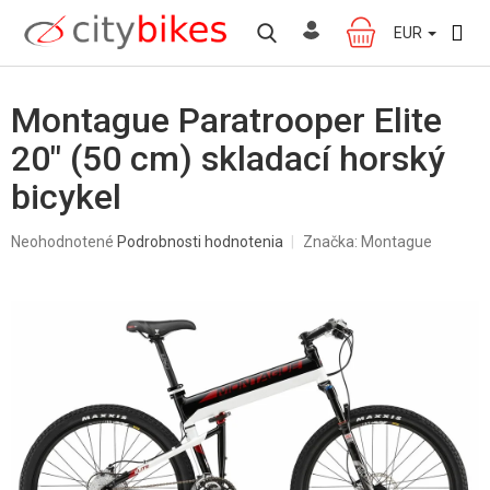
Prejsť
na
EUR
NÁKUPNÝ
obsah
KOŠÍK
Montague Paratrooper Elite
20" (50 cm) skladací horský
bicykel
Priemerné
Neohodnotené
Podrobnosti hodnotenia
Značka:
Montague
hodnotenie
produktu
je
0,0
z
5
hviezdičiek.