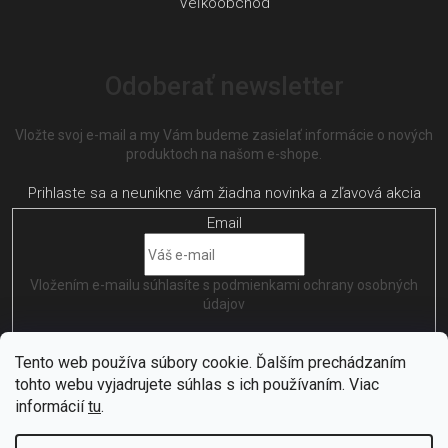
Veľkoobchod
Odoberať newsletter
Vložte svoj e-mail a my Vám budeme zasielať informácie o nových
produktoch na našom e-shope.
Email
Vložením e-mailu súhlasíte s
podmienkami ochrany osobných
údajov
PRIHLÁSIŤ SA
Tento web používa súbory cookie. Ďalším prechádzaním
tohto webu vyjadrujete súhlas s ich používaním. Viac
informácií
tu
.