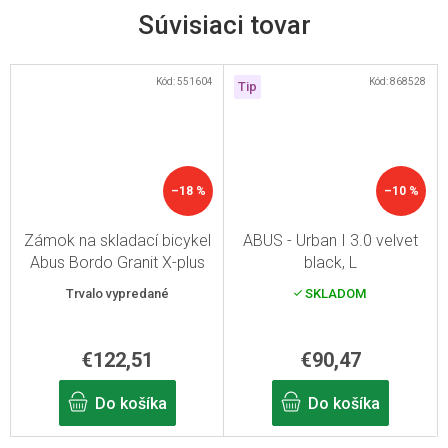
Súvisiaci tovar
Kód:
551604
Kód:
868528
Tip
–18 %
–10 %
Zámok na skladací bicykel
ABUS - Urban I 3.0 velvet
Abus Bordo Granit X-plus
black, L
6500/85 čierny
Trvalo vypredané
SKLADOM
€122,51
€90,47
Do košíka
Do košíka