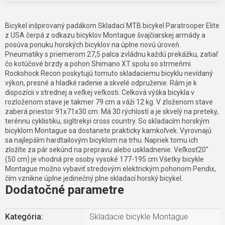
Bicykel inšpirovaný padákom Skladací MTB bicykel Paratrooper Elite
z USA čerpá z odkazu bicyklov Montague švajčiarskej armády a
posúva ponuku horských bicyklov na úplne novú úroveň.
Pneumatiky s priemerom 27,5 palca zvládnu každú prekážku, zatiaľ
čo kotúčové brzdy a pohon Shimano XT spolu so strmeňmi
Rockshock Recon poskytujú tomuto skladaciemu bicyklu nevídaný
výkon, presné a hladké radenie a skvelé odpruženie. Rám je k
dispozícii v strednej a veľkej veľkosti. Celková výška bicykla v
rozloženom stave je takmer 79 cm a váži 12 kg. V zloženom stave
zaberá priestor 91x71x30 cm. Má 30 rýchlostí a je skvelý na preteky,
terénnu cyklistiku, sigltrekyi cross country. So skladacím horským
bicyklom Montague sa dostanete prakticky kamkoľvek. Vyrovnajú
sa najlepším hardtailovým bicyklom na trhu. Napriek tomu ich
zložíte za pár sekúnd na prepravu alebo uskladnenie. Veľkosť20"
(50 cm) je vhodná pre osoby vysoké 177-195 cm Všetky bicykle
Montague možno vybaviť stredovým elektrickým pohonom Pendix,
čím vznikne úplne jedinečný plne skladací horský bicykel.
Dodatočné parametre
Kategória
:
Skladacie bicykle Montague