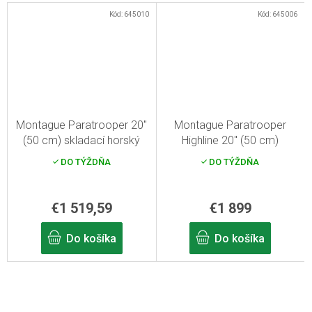
Kód:
645010
Kód:
645006
Montague Paratrooper 20"
Montague Paratrooper
(50 cm) skladací horský
Highline 20" (50 cm)
bicykel
skladací horský bicykel
DO TÝŽDŇA
DO TÝŽDŇA
€1 519,59
€1 899
Do košíka
Do košíka