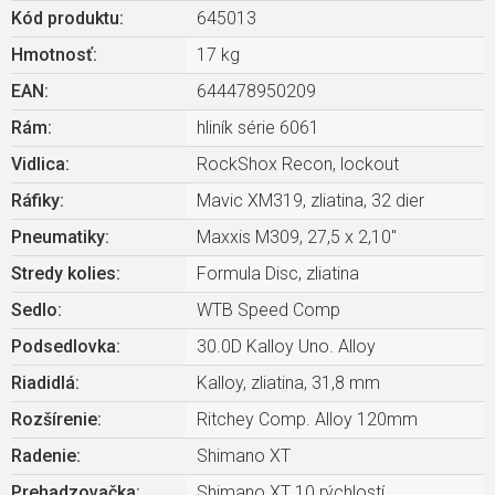
Kód produktu:
645013
Hmotnosť
:
17 kg
EAN
:
644478950209
Rám
:
hliník série 6061
Vidlica
:
RockShox Recon, lockout
Ráfiky
:
Mavic XM319, zliatina, 32 dier
Pneumatiky
:
Maxxis M309, 27,5 x 2,10"
Stredy kolies
:
Formula Disc, zliatina
Sedlo
:
WTB Speed Comp
Podsedlovka
:
30.0D Kalloy Uno. Alloy
Riadidlá
:
Kalloy, zliatina, 31,8 mm
Rozšírenie
:
Ritchey Comp. Alloy 120mm
Radenie
:
Shimano XT
Prehadzovačka
:
Shimano XT 10 rýchlostí