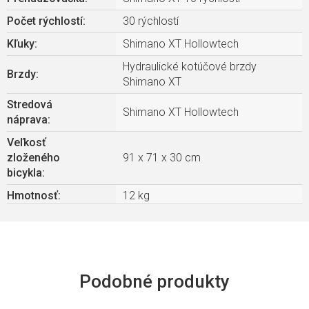
Počet rýchlostí
:
30 rýchlostí
Kľuky
:
Shimano XT Hollowtech
Hydraulické kotúčové brzdy
Brzdy
:
Shimano XT
Stredová
Shimano XT Hollowtech
náprava
:
Veľkosť
zloženého
91 x 71 x 30 cm
bicykla
:
Hmotnosť
:
12 kg