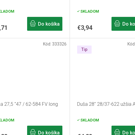
KLADOM
SKLADOM
Do košíka
Do ko
,71
€3,94
Kód:
333326
Kód
Tip
a 27,5 "47 / 62-584 FV long
Duša 28" 28/37-622 užšia 
KLADOM
SKLADOM
Do košíka
Do ko