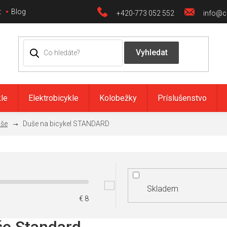
t
Blog
+420-773 052 552
info@ci
kle
Elektrobicykle
Kolobežky
Príslušenstvo
še
Duše na bicykel STANDARD
Skladem
€
8