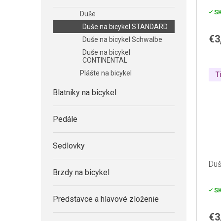
k
u
S
Duše
t
k
Duše na bicykel STANDARD
o
t
€3
Duše na bicykel Schwalbe
v
o
Duše na bicykel
v
CONTINENTAL
Plášte na bicykel
T
Blatníky na bicykel
Pedále
Sedlovky
Duš
Brzdy na bicykel
S
Predstavce a hlavové zloženie
€3