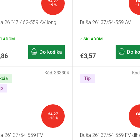
€4,27
€4
–9 %
–1
a 26 "47 / 62-559 AV long
Duša 26" 37/54-559 AV
KLADOM
SKLADOM
Do košíka
Do ko
,86
€3,57
Kód:
333304
Kód
kcia
Tip
ip
€4,27
€4
–13 %
–
a 26" 37/54-559 FV
Duša 26" 37/54-559 FV dlh