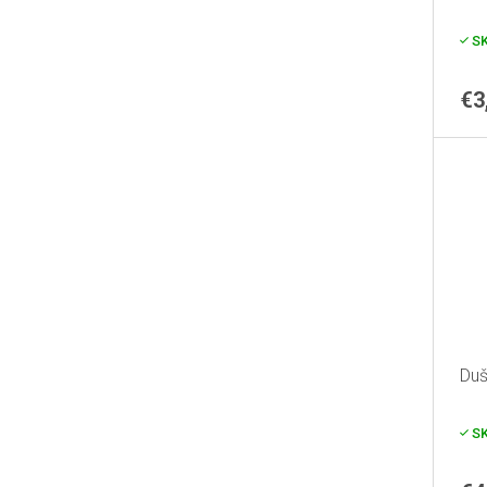
S
€3
Duš
S