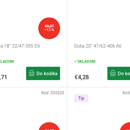
€4,27
–13 %
a 18" 32/47-355 DV
Duša 20" 47/62-406 AV
KLADOM
SKLADOM
Do košíka
Do ko
,71
€4,28
Kód:
333320
Kód
Tip