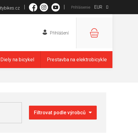
EUR
Prihlásenie
tybikes.cz
NÁKUPNÝ
KOŠÍK
Diely na bicykel
Prestavba na elektrobicykle