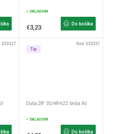
SKLADOM
šíka
Do košíka
€3,23
:
333327
Kód:
333331
Tip
AV
Duša 28" 35/48-622 širšia AV
SKLADOM
šíka
Do košíka