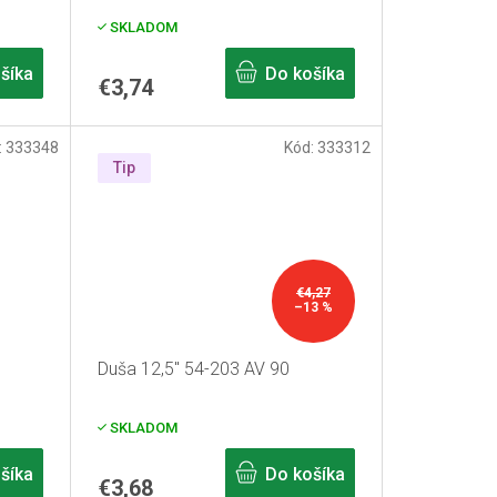
SKLADOM
šíka
Do košíka
€3,74
:
333348
Kód:
333312
Tip
€4,27
–13 %
Duša 12,5" 54-203 AV 90
SKLADOM
šíka
Do košíka
€3,68