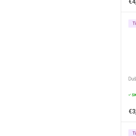
€4
T
Duš
S
€3
T