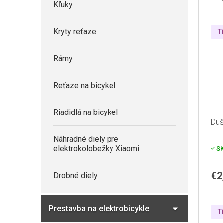
Kľuky
Kryty reťaze
T
Rámy
Reťaze na bicykel
Riadidlá na bicykel
Duš
Náhradné diely pre
elektrokolobežky Xiaomi
S
€2
Drobné diely
Prestavba na elektrobicykle
T