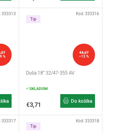
:
333313
Kód:
333316
Tip
,27
€4,27
9 %
–13 %
Duša 18" 32/47-355 AV
SKLADOM
šíka
Do košíka
€3,71
:
333317
Kód:
333318
Tip