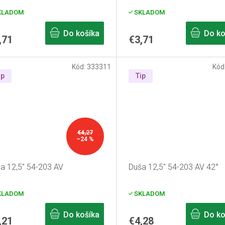
KLADOM
SKLADOM
Do košíka
Do ko
,71
€3,71
Kód:
333311
Kód
ip
Tip
€4,27
–24 %
a 12,5" 54-203 AV
Duša 12,5" 54-203 AV 42°
KLADOM
SKLADOM
Do košíka
Do ko
,21
€4,28