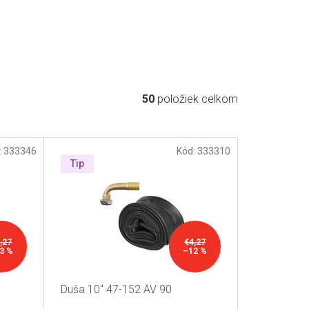
50
položiek celkom
:
333346
Kód:
333310
Tip
,27
€4,27
3 %
–12 %
Duša 10" 47-152 AV 90