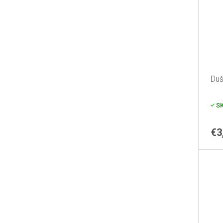
Duš
S
€3