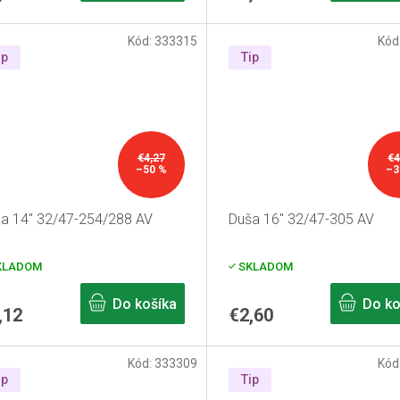
Kód:
333315
Kód
ip
Tip
€4,27
€4
–50 %
–3
a 14" 32/47-254/288 AV
Duša 16" 32/47-305 AV
KLADOM
SKLADOM
Do košíka
Do ko
,12
€2,60
Kód:
333309
Kód
ip
Tip