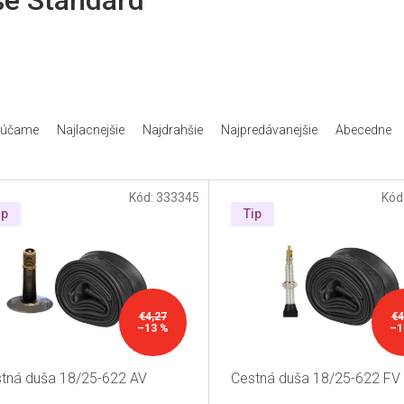
e Standard
rúčame
Najlacnejšie
Najdrahšie
Najpredávanejšie
Abecedne
Kód:
333345
Kód
ip
Tip
€4,27
€4
–13 %
–1
tná duša 18/25-622 AV
Cestná duša 18/25-622 FV