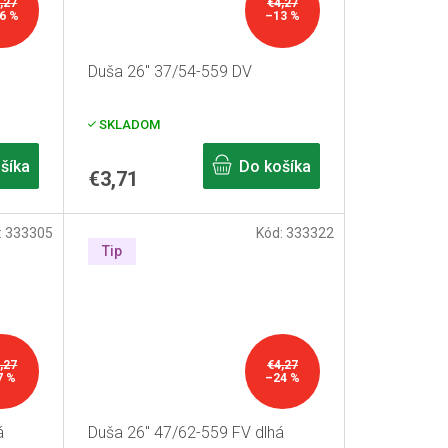
,27
€4,27
6 %
–13 %
Duša 26" 37/54-559 DV
SKLADOM
šíka
Do košíka
€3,71
:
333305
Kód:
333322
Tip
,27
€4,27
7 %
–24 %
á
Duša 26" 47/62-559 FV dlhá