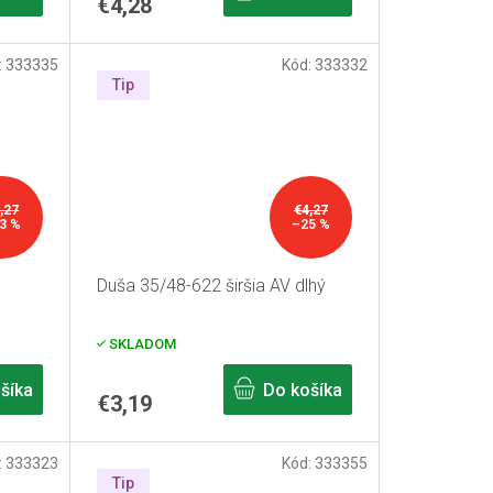
€4,28
:
333335
Kód:
333332
Tip
,27
€4,27
3 %
–25 %
Duša 35/48-622 širšia AV dlhý
SKLADOM
šíka
Do košíka
€3,19
:
333323
Kód:
333355
Tip