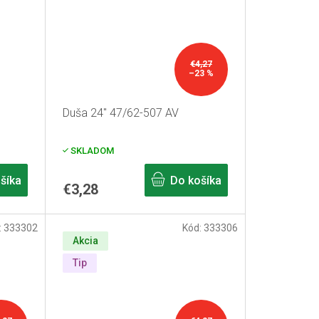
€4,27
–23 %
Duša 24" 47/62-507 AV
SKLADOM
šíka
Do košíka
€3,28
:
333302
Kód:
333306
Akcia
Tip