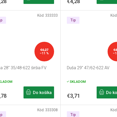
,28
€4,28
Kód:
333333
Kód
ip
Tip
€4,27
€4
–11 %
–1
a 28" 35/48-622 širšia FV
Duša 29" 47/62-622 AV
KLADOM
SKLADOM
Do košíka
Do ko
,78
€3,71
Kód:
333308
Kód
ip
Tip