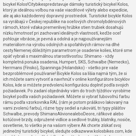
bicykel Kolos!Citybikespredstavuje dámsky turistický bicykel Kolos,
ktorý je ideálnou voľbou na vaše viacdňové výlety alebo expedície,
ale aj ako každodenný dopravný prostriedok. Turistické bicykle Kolos
sa vyrábajú v Českej republike na oceľových chromolybdénových
rámoch, ktoré vďaka premenlivej hrúbke stien trubiek dosahujú
nízku hmotnosť pri zachovaní ideálnych vlastností, keďže oceľ
pohlcuje vibrácie, je pevná a odolná a je najpoužívanejším
materiálom na výrobu odolných a spoľahlivých rámov na dlhé
cesty.Nemenej dôležitým parametrom je osadenie kolies, ktoré sme
opäť vybrali s maximálnou starostlivosťou: Shimano - vždy
kompletná ponuka osadenia, Humpert, SKS, Schwalbe (Nemecko),
Herrmans (Fínsko), Spanninga (Holandsko) - všetko pre vaše
bezproblémové používanie! Bicykle Kolos sa líšia najmä tým, že si
ich môžete sami vytvoriť a navrhnúť v online konfigurátore bicyklov
Kolos, kde si môžete predvolenú konfiguráciu doplniť podľa svojich
požiadaviek. Po zadaní objednávky vám do troch týždňov vyrobíme
bicykel podľa vašich požiadaviek. Môžete si vybrať ľubovoľnú farbu
rámu podľa vzorkovníka RAL (rám je potom práškovo lakovaný na
vami zvolenú farbu), rôzne typy sediel a rukovätí, tri typy plášťov
Schwalbe, prevody ShimanoAlivionealeboDeore, ráfikové alebo
kotúčové brzdy, odpružené vidlice a sedlové trubky, blatníky, nosiče,
osvetlenie, to všetko je na vašom výbere.Ak chcete získať svoj
jedinečný turistický bicykel, sledujte odkazwww.kolosbikes.com, kde