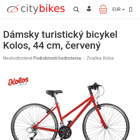
Prejsť
na
EUR
NÁKUPNÝ
obsah
KOŠÍK
Dámsky turistický bicykel
Kolos, 44 cm, červený
Priemerné
Neohodnotené
Podrobnosti hodnotenia
Značka:
Kolos
hodnotenie
produktu
je
0,0
z
5
hviezdičiek.