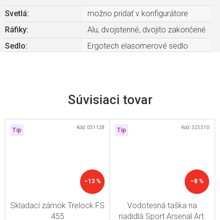
Svetlá
:
možno pridať v konfigurátore
Ráfiky
:
Alu, dvojstenné, dvojito zakončené
Sedlo
:
Ergotech elasomerové sedlo
Súvisiaci tovar
Kód:
031128
Kód:
325310
Tip
Tip
–13 %
–8 %
Skladací zámok Trelock FS
Vodotesná taška na
455
riadidlá Sport Arsenal Art.