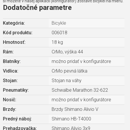
si môžete v našej aplikácii (konfigurátor) zostaviť bicykel na mieru.
Dodatočné parametre
Kategória
:
Bicykle
Kód produktu:
006018
Hmotnosť
:
18 kg
Rám
:
CrMo, výška 44
Blatníky
:
možno pridať v konfigurátore
Vidlica
:
CrMo pevná látka
Stojan
:
Stojan na váhy
Pneumatiky
:
Schwalbe Marathon 32-622
Nosič
:
možno pridať v konfigurátore
Brzdy
:
Brzdy Shimano Alivio V
Predný náboj
:
Shimano HB-T4000
Prehadzovačka
:
Shimano Alivio 3x9