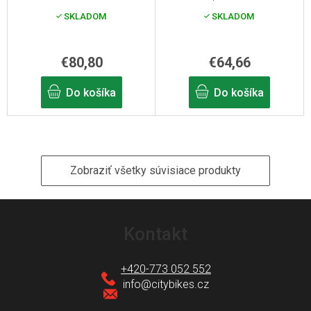
310
SKLADOM
SKLADOM
€80,80
€64,66
Do košíka
Do košíka
Zobraziť všetky súvisiace produkty
Z
á
Kontakt
p
ä
+420-773 052 552
t
info
@
citybikes.cz
i