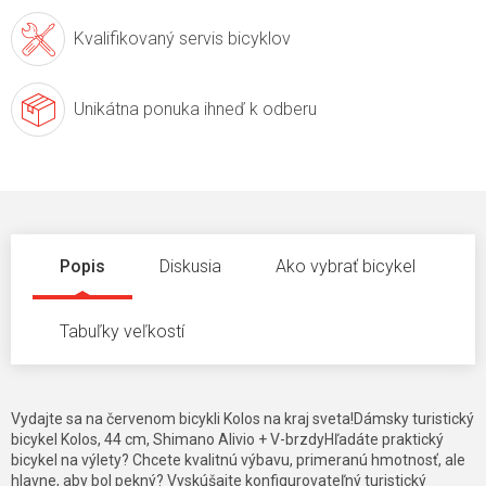
Kvalifikovaný servis
bicyklov
Unikátna ponuka
ihneď k odberu
Popis
Diskusia
Ako vybrať bicykel
Tabuľky veľkostí
Vydajte sa na červenom bicykli Kolos na kraj sveta!Dámsky turistický
bicykel Kolos, 44 cm, Shimano Alivio + V-brzdyHľadáte praktický
bicykel na výlety? Chcete kvalitnú výbavu, primeranú hmotnosť, ale
hlavne, aby bol pekný? Vyskúšajte konfigurovateľný turistický