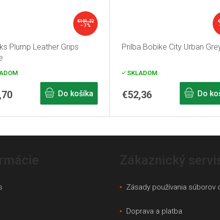
€101,22
–7 %
ks Plump Leather Grips
Prilba Bobike City Urban Gre
e
ADOM
SKLADOM
,70
Do košíka
€52,36
Do ko
ormácie
Zákaznický servi
s
Zásady používania súborov 
s
Doprava a platba