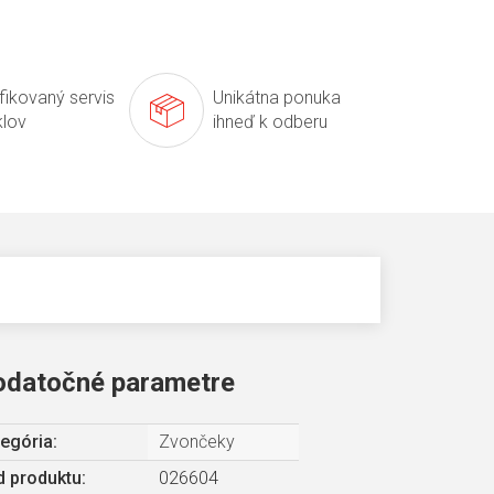
ifikovaný servis
Unikátna ponuka
klov
ihneď k odberu
odatočné parametre
egória
:
Zvončeky
 produktu:
026604