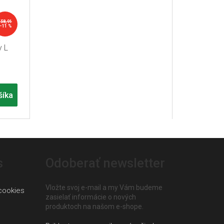
€58,91
–11 %
y L
šíka
s
Odoberať newsletter
Vložte svoj e-mail a my Vám budeme
cookies
zasielať informácie o nových
produktoch na našom e-shope.