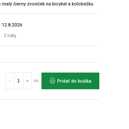
c malý čierny zvonček na bicykel a kolobežku
:
12.8.2026
2 roky
Pridať do košíka
ks