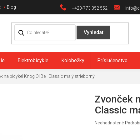
t
Blog
+420-773 052 552
info@ci
kle
Elektrobicykle
Kolobežky
Príslušenstvo
 na bicykel Knog Oi Bell Classic malý strieborný
Zvonček n
Classic m
Priemerné
Neohodnotené
Podrob
hodnotenie
produktu
je