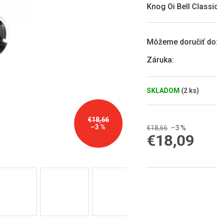
0,0
Knog Oi Bell Classi
z
5
hviezdičiek.
Môžeme doručiť do
Záruka
:
SKLADOM
(2 ks)
€18,66
–3 %
€18,66
–3 %
€18,09
Jednotková
cena: