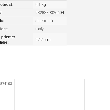
otnosť
:
0.1 kg
N
:
9328389026604
rba
:
strieborná
iant
:
malý
 priemer
22,2 mm
didiel
:
:
874103