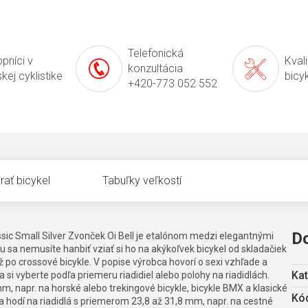
Telefonická
pníci v
Kval
konzultácia
kej cyklistike
bicy
+420-773 052 552
rať bicykel
Tabuľky veľkostí
D
ssic Small Silver Zvonček Oi Bell je etalónom medzi elegantnými
sa nemusíte hanbiť vziať si ho na akýkoľvek bicykel od skladačiek
ž po crossové bicykle. V popise výrobca hovorí o sexi vzhľade a
Kat
si vyberte podľa priemeru riadidiel alebo polohy na riadidlách.
m, napr. na horské alebo trekingové bicykle, bicykle BMX a klasické
Kód
sa hodí na riadidlá s priemerom 23,8 až 31,8 mm, napr. na cestné