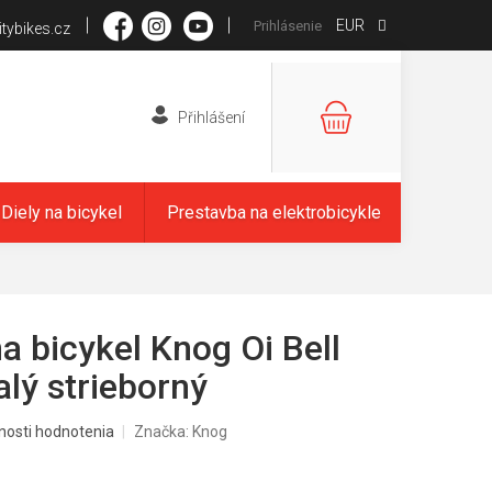
EUR
Prihlásenie
tybikes.cz
NÁKUPNÝ
KOŠÍK
Diely na bicykel
Prestavba na elektrobicykle
a bicykel Knog Oi Bell
alý strieborný
nosti hodnotenia
Značka:
Knog