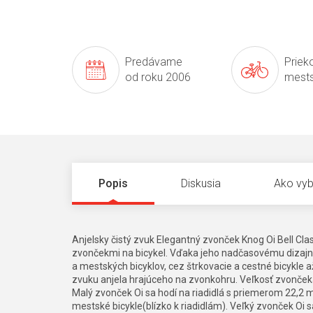
Predávame
Prieko
od roku 2006
mests
Popis
Diskusia
Ako vyb
Anjelsky čistý zvuk Elegantný zvonček Knog Oi Bell Cla
zvončekmi na bicykel. Vďaka jeho nadčasovému dizajnu 
a mestských bicyklov, cez štrkovacie a cestné bicykle a
zvuku anjela hrajúceho na zvonkohru. Veľkosť zvončeka 
Malý zvonček Oi sa hodí na riadidlá s priemerom 22,2 m
mestské bicykle(blízko k riadidlám). Veľký zvonček Oi 