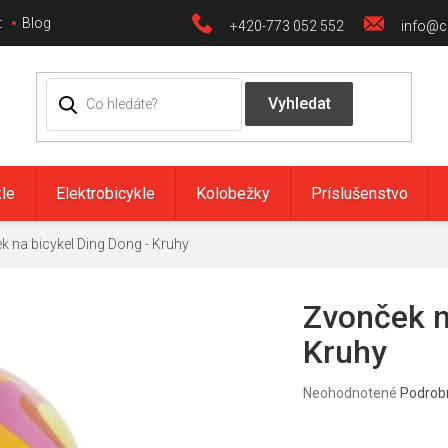
t
Blog
+420-773 052 552
info@ci
kle
Elektrobicykle
Kolobežky
Príslušenstvo
k na bicykel Ding Dong - Kruhy
Zvonček n
Kruhy
Priemerné
Neohodnotené
Podrob
hodnotenie
produktu
je