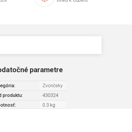
klov
ihneď k odberu
odatočné parametre
egória
:
Zvončeky
 produktu:
430324
otnosť
:
0.3 kg