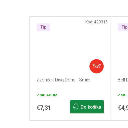
Kód:
420315
Tip
Tip
€11,79
–38 %
Zvonček Ding Dong - Smile
Bell 
SKLADOM
SKL
€7,31
Do košíka
€4,