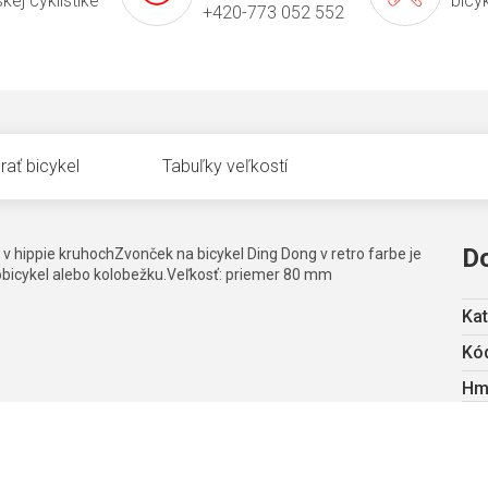
kej cyklistike
bicy
+420-773 052 552
rať bicykel
Tabuľky veľkostí
D
v hippie kruhochZvonček na bicykel Ding Dong v retro farbe je
robicykel alebo kolobežku.Veľkosť: priemer 80 mm
Kat
Kód
Hm