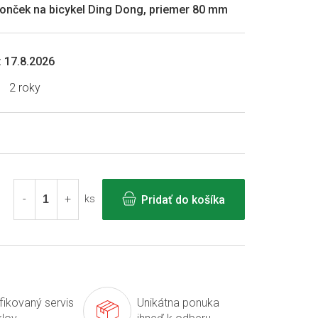
vonček na bicykel Ding Dong, priemer 80 mm
:
17.8.2026
2 roky
Pridať do košíka
ks
ifikovaný servis
Unikátna ponuka