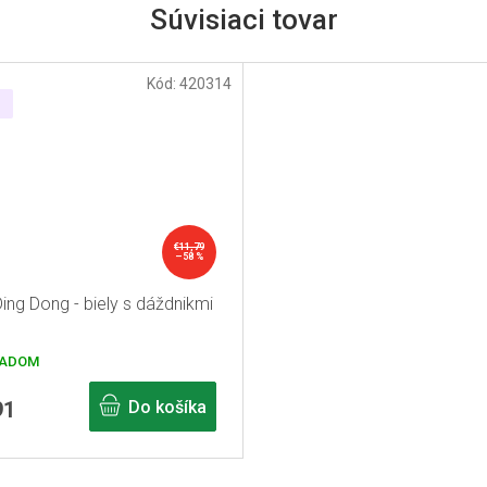
Súvisiaci tovar
Kód:
420314
€11,79
–58 %
Ding Dong - biely s dáždnikmi
ADOM
91
Do košíka