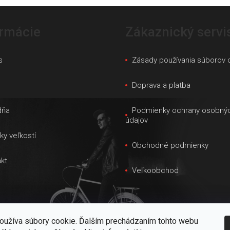
ormácie
Zákaznický servi
s
Zásady používania súborov 
s
Doprava a platba
dňa
Podmienky ochrany osobný
údajov
ky veľkostí
Obchodné podmienky
kt
Veľkoobchod
oužíva súbory cookie. Ďalším prechádzaním tohto webu