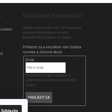
s
Odoberať newsletter
Vložte svoj e-mail a my Vám budeme
cookies
zasielať informácie o nových
produktoch na našom e-shope.
ch
Email
Vložením e-mailu súhlasíte s
podmienkami ochrany osobných
údajov
PRIHLÁSIŤ SA
Súhlasím