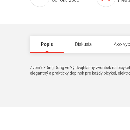
od roku 2006
mests
Popis
Diskusia
Ako vyb
ZvončekDing Dong veľký dvojhlasný zvonček na bicykel 
elegantný a praktický doplnok pre každý bicykel, elekt