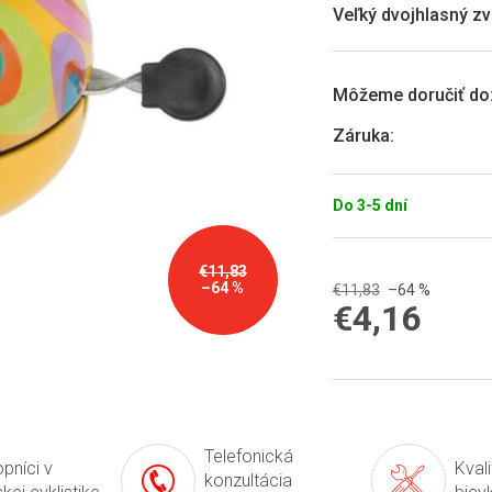
0,0
Veľký dvojhlasný z
z
5
hviezdičiek.
Môžeme doručiť do
Záruka
:
Do 3-5 dní
€11,83
–64 %
€11,83
–64 %
€4,16
Jednotková
cena:
Telefonická
pníci v
Kval
konzultácia