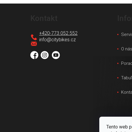
Z
á
Kontakt
Inf
p
ä
+420-773 052 552
Servi
t
info
@
citybikes.cz
i
O ná
e
Pora
Tabuľ
Konta
Tento web p