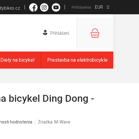
EUR
Prihlásenie
tybikes.cz
NÁKUPNÝ
KOŠÍK
Diely na bicykel
Prestavba na elektrobicykle
a bicykel Ding Dong -
nosti hodnotenia
Značka:
M-Wave