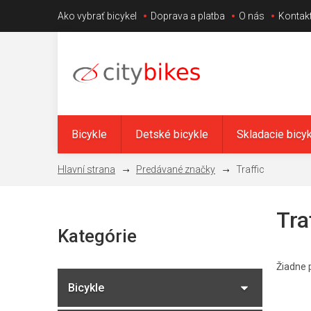
Prejsť
Ako vybrať bicykel
Doprava a platba
O nás
Kontak
na
obsah
Bicykle
Detské bicykle
Skladacie bicy
Predávané značky
Traffic
B
Tra
Kategórie
o
Preskočiť
kategórie
č
Žiadne 
n
Bicykle
ý