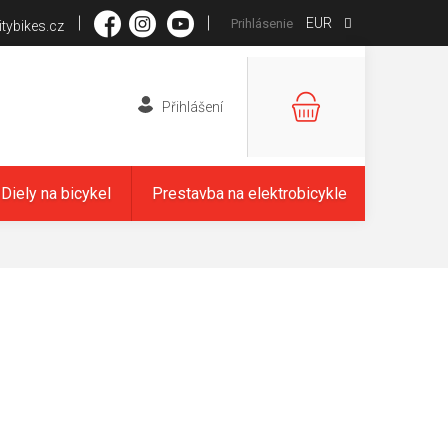
EUR
Prihlásenie
tybikes.cz
NÁKUPNÝ
KOŠÍK
Diely na bicykel
Prestavba na elektrobicykle