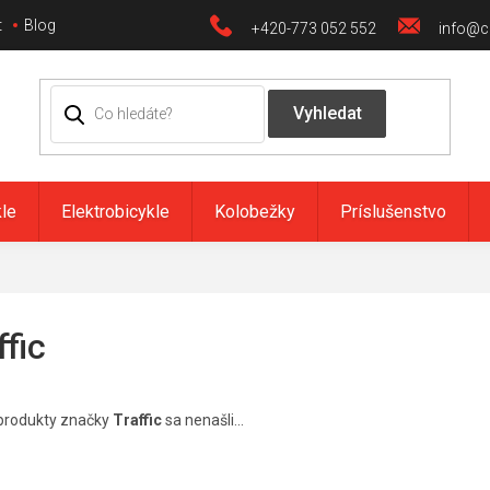
t
Blog
+420-773 052 552
info@ci
kle
Elektrobicykle
Kolobežky
Príslušenstvo
ffic
produkty značky
Traffic
sa nenašli...