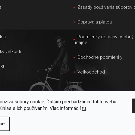
d
s
Zásady používania súborov 
a
c
s
Doprava a platba
i
e
dňa
Podmienky ochrany osobný
údajov
p
ky veľkostí
r
Obchodné podmienky
v
kt
k
Veľkoobchod
y
v
ý
oužíva súbory cookie. Ďalším prechádzaním tohto webu
p
súhlas s ich používaním. Viac informácií
tu
.
i
s
ie
raviť nastavenie cookies
u