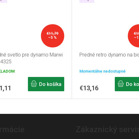
€11,79
€1
–5 %
–1
né svetlo pre dynamo Marwi
Predné retro dynamo na bic
-4325
KLADOM
Momentálne nedostupné
Do košíka
Do ko
1,11
€13,16
O
v
l
ormácie
Zákaznický servi
á