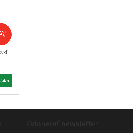
5,92
7 %
ykli
šíka
s
Odoberať newsletter