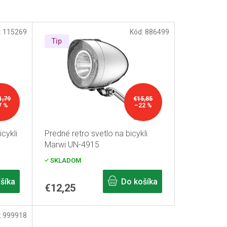
:
115269
Kód:
886499
Tip
1,79
€15,85
7 %
–22 %
cykli
Predné retro svetlo na bicykli
Marwi UN-4915
SKLADOM
šíka
Do košíka
€12,25
:
999918