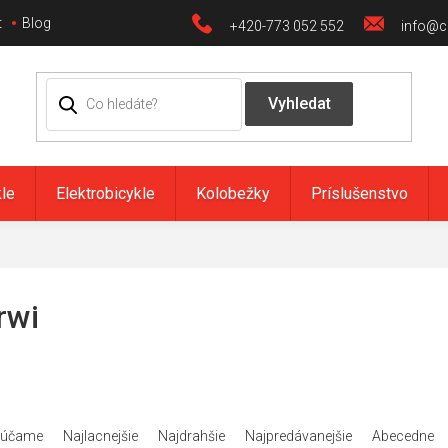
t
Blog
+420-773 052 552
info@ci
kle
Elektrobicykle
Kolobežky
Príslušenstvo
rwi
rúčame
Najlacnejšie
Najdrahšie
Najpredávanejšie
Abecedne