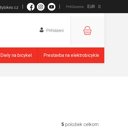
EUR
Prihlásenie
tybikes.cz
NÁKUPNÝ
KOŠÍK
Diely na bicykel
Prestavba na elektrobicykle
5
položiek celkom