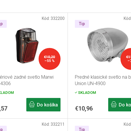
Kód:
332200
Kód
ip
Tip
€10,20
€1
–55 %
–
ériové zadné svetlo Marwi
Predné klasické svetlo na bi
-4306
Union UN-4900
KLADOM
SKLADOM
Do košíka
Do ko
,57
€10,96
Kód:
332211
Kód
ip
Tip