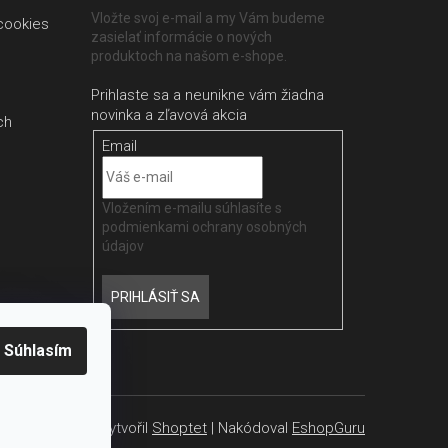
Vložte svoj e-mail a my Vám budeme
cookies
zasielať informácie o nových
produktoch na našom e-shope.
ch
Email
Vložením e-mailu súhlasíte s
podmienkami ochrany osobných
údajov
PRIHLÁSIŤ SA
Súhlasím
Vytvořil
Shoptet
| Nakódoval
EshopGuru