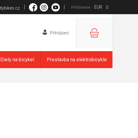
EUR
Prihlásenie
tybikes.cz
NÁKUPNÝ
KOŠÍK
Diely na bicykel
Prestavba na elektrobicykle