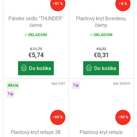
–51 %
–6 %
Pánske sedlo "THUNDER"
Plastový kryt Bowdenu,
čierne
čierny
SKLADOM
SKLADOM
€11,79
€0,33
€5,74
€0,31
Do košíka
Do košíka
Kód:
5001
Kód:
040501
Akcia
Tip
Tip
–69 %
–90 %
Plastový kryt reťaze 38
Plastový kryt reťaze