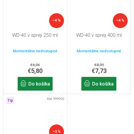
–4 %
–4 %
WD-40 v spreji 250 ml
WD-40 v spreji 400 ml
Momentálne nedostupné
Momentálne nedostupné
€6,06
€8,09
€5,80
€7,73
Do košíka
Do košíka
Kód:
999900
Tip
–3 %