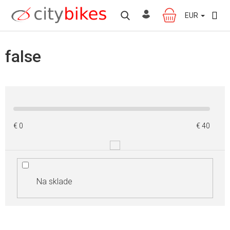
Prejsť
na
EUR
NÁKUPNÝ
obsah
KOŠÍK
false
€
0
€
40
Na sklade