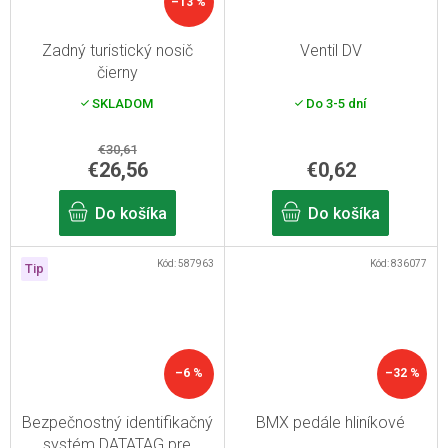
–13 %
Zadný turistický nosič
Ventil DV
čierny
SKLADOM
Do 3-5 dní
€30,61
€26,56
€0,62
Do košíka
Do košíka
Kód:
587963
Kód:
836077
Tip
–6 %
–32 %
Bezpečnostný identifikačný
BMX pedále hliníkové
systém DATATAG pre