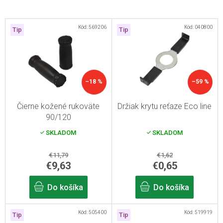
V
Kód:
569206
Kód:
040800
Tip
Tip
ý
p
i
s
–18 %
–59 %
p
r
Čierne kožené rukoväte
Držiak krytu reťaze Eco line
90/120
o
SKLADOM
SKLADOM
d
u
€11,79
€1,62
k
€9,63
€0,65
t
Do košíka
Do košíka
o
v
Kód:
505400
Kód:
519919
Tip
Tip