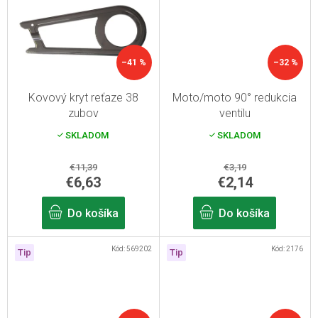
–41 %
–32 %
Kovový kryt reťaze 38
Moto/moto 90° redukcia
zubov
ventilu
SKLADOM
SKLADOM
€11,39
€3,19
€6,63
€2,14
Do košíka
Do košíka
Kód:
569202
Kód:
2176
Tip
Tip