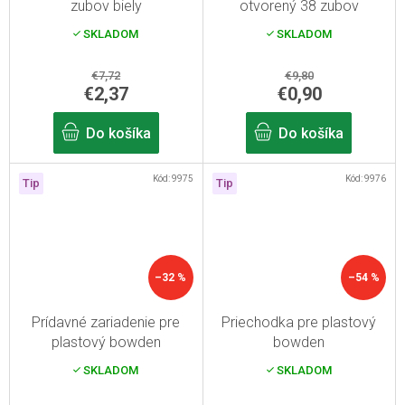
zubov biely
otvorený 38 zubov
SKLADOM
SKLADOM
€7,72
€9,80
€2,37
€0,90
Do košíka
Do košíka
Kód:
9975
Kód:
9976
Tip
Tip
–32 %
–54 %
Prídavné zariadenie pre
Priechodka pre plastový
plastový bowden
bowden
SKLADOM
SKLADOM