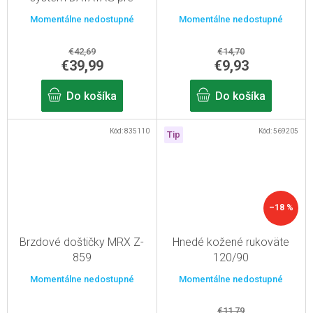
bicykle
Momentálne nedostupné
Momentálne nedostupné
€42,69
€14,70
€39,99
€9,93
Do košíka
Do košíka
Kód:
835110
Kód:
569205
Tip
–18 %
Brzdové doštičky MRX Z-
Hnedé kožené rukoväte
859
120/90
Momentálne nedostupné
Momentálne nedostupné
€11,79