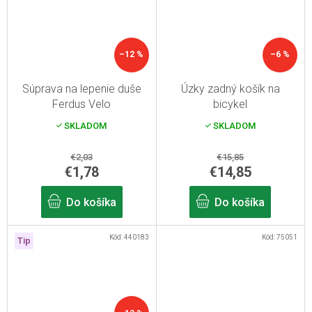
–12 %
–6 %
Súprava na lepenie duše
Úzky zadný košík na
Ferdus Velo
bicykel
SKLADOM
SKLADOM
€2,03
€15,85
€1,78
€14,85
Do košíka
Do košíka
Kód:
440183
Kód:
75051
Tip