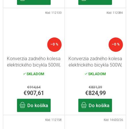
Kód:
112133
Kód:
112084
–0 %
–0 %
Konverzia zadného kolesa
Konverzia zadného kolesa
elektrického bicykla 500W,
elektrického bicykla 500W,
15,6Ah batéria, s displejom,
rámová batéria 15,6Ah, s
SKLADOM
SKLADOM
26"
displejom, 26"
€914,64
€831,39
€907,61
€824,99
Do košíka
Do košíka
Kód:
112158
Kód:
14630/26