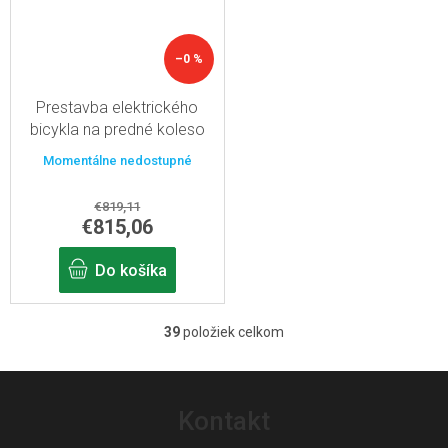
–0 %
Prestavba elektrického
bicykla na predné koleso
500W, kapacita rámovej
Momentálne nedostupné
batérie 15,6 Ah, s 28"
displejom
€819,11
€815,06
Do košíka
39
položiek celkom
O
v
Z
l
á
Kontakt
á
p