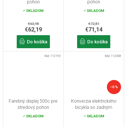
pohon
pohon
SKLADOM
SKLADOM
€63,98
€72,81
€62,19
€71,14
Do košíka
Do košíka
Kód:
112193
Kód:
112058
–0 %
Farebný displej 500c pre
Konverzia elektrického
stredový pohon
bicykla so zadným
pohonom 750W, 13Ah
SKLADOM
SKLADOM
batéria, s displejom, 26"