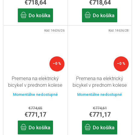
€718,64
€718,64
Do košíka
Do košíka
Kód:
14636/26
Kód:
14636/28
–0 %
–0 %
Premena na elektrický
Premena na elektrický
bicykel v prednom kolese
bicykel v prednom kolese
500W, batéria s kapacitou
500W, batéria s kapacitou
Momentálne nedostupné
Momentálne nedostupné
15,6Ah, s 26" displejom
15,6Ah, s 28" displejom
€774,65
€774,61
€771,17
€771,17
Do košíka
Do košíka