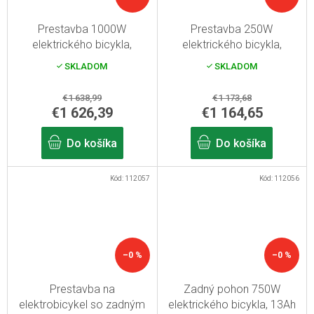
Prestavba 1000W
Prestavba 250W
elektrického bicykla,
elektrického bicykla,
stredový pohon, kapacita
stredový pohon, kapacita
SKLADOM
SKLADOM
rámovej batérie 16 Ah,
19Ah rámovej batérie,
dojazd až 120 km
dojazd až 140 km
€1 638,99
€1 173,68
€1 626,39
€1 164,65
Do košíka
Do košíka
Kód:
112057
Kód:
112056
–0 %
–0 %
Prestavba na
Zadný pohon 750W
elektrobicykel so zadným
elektrického bicykla, 13Ah