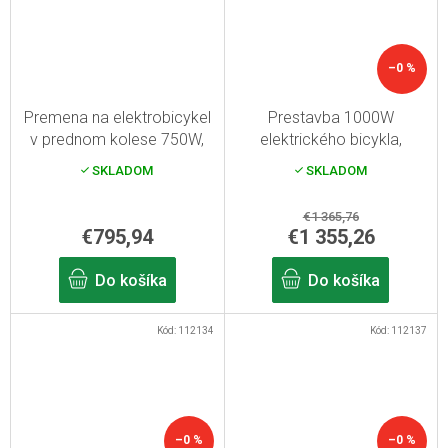
–0 %
Premena na elektrobicykel
Prestavba 1000W
v prednom kolese 750W,
elektrického bicykla,
kapacita 13Ah 26" batérie
stredový pohon, kapacita
SKLADOM
SKLADOM
rámovej batérie 13 Ah,
dojazd až 100 km
€1 365,76
€795,94
€1 355,26
Do košíka
Do košíka
Kód:
112134
Kód:
112137
–0 %
–0 %