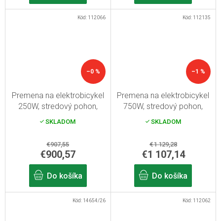
Kód:
112066
Kód:
112135
–0 %
–1 %
Premena na elektrobicykel
Premena na elektrobicykel
250W, stredový pohon,
750W, stredový pohon,
kapacita batérie 15,6Ah
16Ah, kapacita rámovej
SKLADOM
SKLADOM
dojazd až 120 km
batérie, dojazd do 120 km
€907,55
€1 129,28
€900,57
€1 107,14
Do košíka
Do košíka
Kód:
14654/26
Kód:
112062