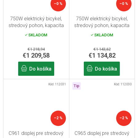
–0 %
–0 %
750W elektrický bicykel,
750W elektrický bicykel,
stredový pohon, kapacita
stredový pohon, kapacita
batérie 13 Ah, dojazd až
rámovej batérie 13 Ah,
SKLADOM
SKLADOM
100 km
dojazd až 100 km
€1 218,94
€1 143,62
€1 209,58
€1 134,82
Do košíka
Do košíka
Kód:
112031
Kód:
112030
Tip
–2 %
–2 %
C961 displej pre stredový
C965 displej pre stredový