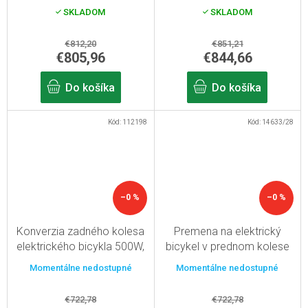
pohonom 750 W, 13Ah
rámová batéria, s
SKLADOM
SKLADOM
batériou, s displejom, 26"
displejom, 26"
€812,20
€851,21
€805,96
€844,66
Do košíka
Do košíka
Kód:
112198
Kód:
14633/28
–0 %
–0 %
Konverzia zadného kolesa
Premena na elektrický
elektrického bicykla 500W,
bicykel v prednom kolese
13Ah batéria, s displejom,
500W, batéria s kapacitou
Momentálne nedostupné
Momentálne nedostupné
26"
13Ah, s 28" displejom
€722,78
€722,78