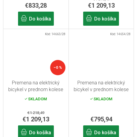
€833,28
€1 209,13
Do košíka
Do košíka
Kód:
14663/28
Kód:
14654/28
–0 %
Premena na elektrický
Premena na elektrický
bicykel v prednom kolese
bicykel v prednom kolese
750W, 16Ah kapacita
750W, batéria s kapacitou
SKLADOM
SKLADOM
rámovej batérie 28"
13Ah 28"
€1 218,49
€1 209,13
€795,94
Do košíka
Do košíka