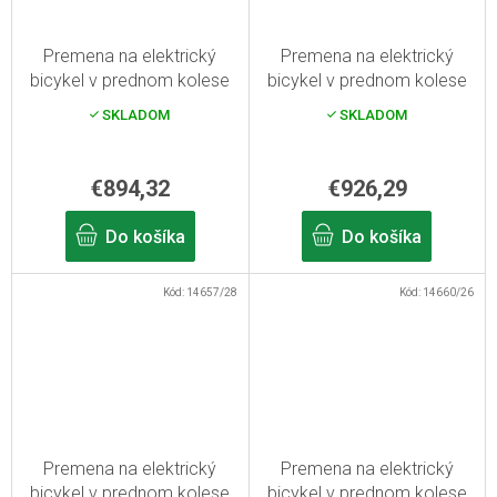
Premena na elektrický
Premena na elektrický
bicykel v prednom kolese
bicykel v prednom kolese
500W, batéria s kapacitou
750W, 13Ah kapacita
SKLADOM
SKLADOM
15,6Ah, s 28" displejom
nosnej batérie 26"
€894,32
€926,29
Do košíka
Do košíka
Kód:
14657/28
Kód:
14660/26
Premena na elektrický
Premena na elektrický
bicykel v prednom kolese
bicykel v prednom kolese