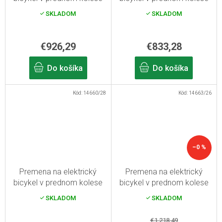
750W, 13Ah kapacita
750W, 13Ah kapacita
SKLADOM
SKLADOM
nosnej batérie 28"
rámovej batérie 26"
€926,29
€833,28
Do košíka
Do košíka
Kód:
14660/28
Kód:
14663/26
–0 %
Premena na elektrický
Premena na elektrický
bicykel v prednom kolese
bicykel v prednom kolese
750W, 13Ah kapacita
750W, 16Ah kapacita
SKLADOM
SKLADOM
rámovej batérie 28"
rámovej batérie 26"
€1 218,49