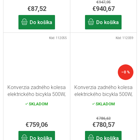
€947,95
€87,52
€940,67
Do košíka
Do košíka
Kód:
112055
Kód:
112059
–0 %
Konverzia zadného kolesa
Konverzia zadného kolesa
elektrického bicykla 500W,
elektrického bicykla 500W,
13Ah rámová batéria, s
15,6Ah batéria, s displejom,
SKLADOM
SKLADOM
displejom, 26"
26"
€786,63
€759,06
€780,57
Do košíka
Do košíka