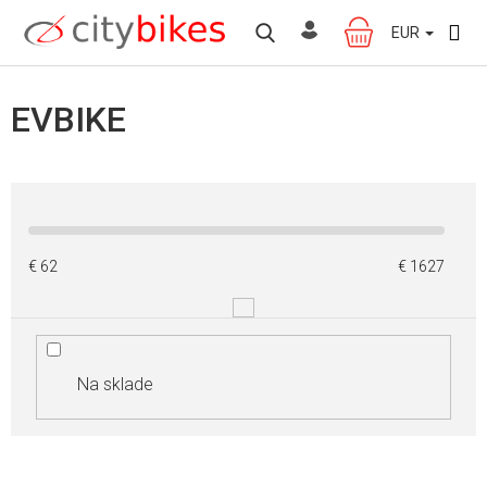
Prejsť
na
EUR
NÁKUPNÝ
obsah
KOŠÍK
EVBIKE
€
62
€
1627
Na sklade