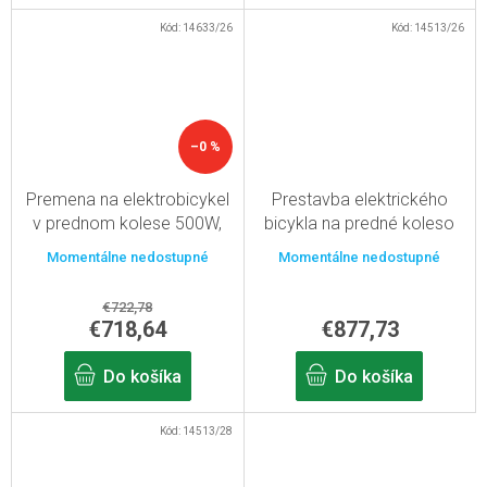
Kód:
14633/26
Kód:
14513/26
–0 %
Premena na elektrobicykel
Prestavba elektrického
v prednom kolese 500W,
bicykla na predné koleso
batéria s kapacitou 13Ah, s
500W, kapacita rámovej
Momentálne nedostupné
Momentálne nedostupné
26" displejom
batérie 15,6 Ah, s 26"
displejom
€722,78
€718,64
€877,73
Do košíka
Do košíka
Kód:
14513/28