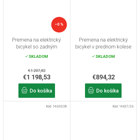
–0 %
Premena na elektrický
Premena na elektrický
bicykel so zadným
bicykel v prednom kolese
pohonom 750W,16Ah
500W, batéria s kapacitou
SKLADOM
SKLADOM
rámová batéria, s
15,6Ah, s 26" displejom
displejom, 26"
€1 207,82
€1 198,53
€894,32
Do košíka
Do košíka
Kód:
14630/28
Kód:
14657/26