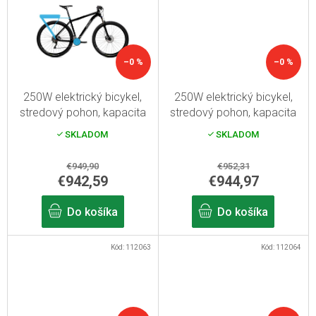
–0 %
–0 %
250W elektrický bicykel,
250W elektrický bicykel,
stredový pohon, kapacita
stredový pohon, kapacita
batérie 15,6Ah, dojazd až
rámovej batérie 15,6Ah,
SKLADOM
SKLADOM
120 km
dojazd až 120 km
€949,90
€952,31
€942,59
€944,97
Do košíka
Do košíka
Kód:
112063
Kód:
112064