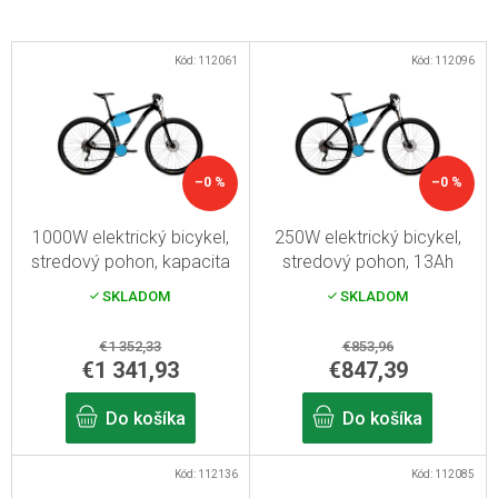
V
Kód:
112061
Kód:
112096
ý
p
i
s
–0 %
–0 %
p
r
1000W elektrický bicykel,
250W elektrický bicykel,
stredový pohon, kapacita
stredový pohon, 13Ah
o
batérie 13 Ah s dojazdom
batéria, dojazd do 100 km
SKLADOM
SKLADOM
d
až 100 km
u
€1 352,33
€853,96
k
€1 341,93
€847,39
t
Do košíka
Do košíka
o
v
Kód:
112136
Kód:
112085