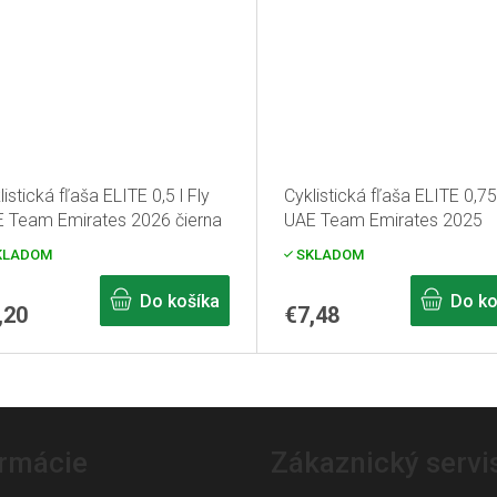
listická fľaša ELITE 0,5 l Fly
Cyklistická fľaša ELITE 0,75 
 Team Emirates 2026 čierna
UAE Team Emirates 2025
KLADOM
SKLADOM
Do košíka
Do ko
,20
€7,48
O
v
l
ormácie
Zákaznický servi
á