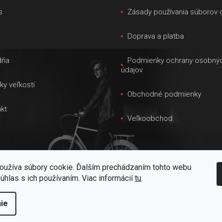
d
s
Zásady používania súborov 
a
c
s
Doprava a platba
i
e
dňa
Podmienky ochrany osobný
údajov
p
ky veľkostí
r
Obchodné podmienky
v
kt
k
Veľkoobchod
y
v
ý
oužíva súbory cookie. Ďalším prechádzaním tohto webu
p
súhlas s ich používaním. Viac informácií
tu
.
i
s
ie
raviť nastavenie cookies
u