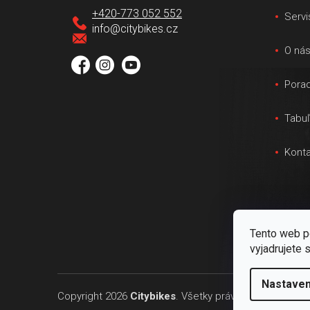
ä
+420-773 052 552
Servi
t
info
@
citybikes.cz
i
O ná
e
Pora
Tabuľ
Konta
Tento web p
vyjadrujete 
Nastaven
Copyright 2026
Citybikes
. Všetky práva vyhradené.
Up