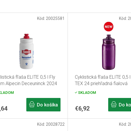
Kód:
20025581
Kód:
2
listická fľaša ELITE 0,5 l Fly
Cyklistická fľaša ELITE 0,5 l
m Alpecin Deceuninck 2024
TEX 24 priehľadná fialová
KLADOM
SKLADOM
Do košíka
Do ko
,64
€6,92
Kód:
20028722
Kód:
2