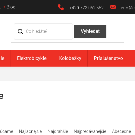
t
Blog
+420-773 052 552
info@ci
kle
Elektrobicykle
Kolobežky
Príslušenstvo
e
rúčame
Najlacnejšie
Najdrahšie
Najpredávanejšie
Abecedne