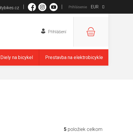
EUR
Prihlásenie
tybikes.cz
NÁKUPNÝ
KOŠÍK
Diely na bicykel
Prestavba na elektrobicykle
5
položiek celkom