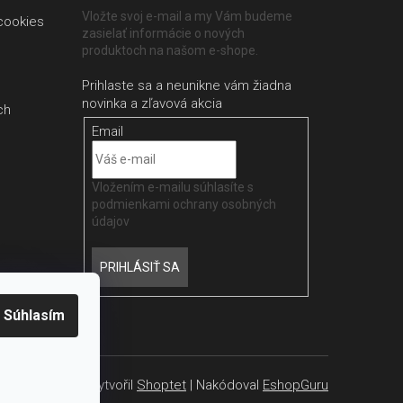
Vložte svoj e-mail a my Vám budeme
cookies
zasielať informácie o nových
produktoch na našom e-shope.
ch
Email
Vložením e-mailu súhlasíte s
podmienkami ochrany osobných
údajov
PRIHLÁSIŤ SA
Súhlasím
Vytvořil
Shoptet
| Nakódoval
EshopGuru