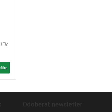
l Fly
šíka
s
Odoberať newsletter