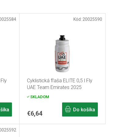
0025584
Kód:
20025590
 Fly
Cyklistická fľaša ELITE 0,5 l Fly
UAE Team Emirates 2025
SKLADOM
šíka
Do košíka
€6,64
0025592