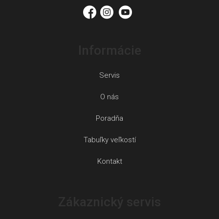
i
e
Informácie
Servis
O nás
Poradňa
Tabuľky veľkostí
Kontakt
Zákaznický servis