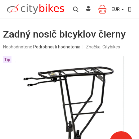
Prejsť
na
EUR
NÁKUPNÝ
obsah
KOŠÍK
Zadný nosič bicyklov čierny
Priemerné
Neohodnotené
Podrobnosti hodnotenia
Značka:
Citybikes
hodnotenie
produktu
Tip
je
0,0
z
5
hviezdičiek.