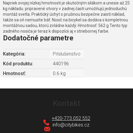
Napriek svojej nízkej hmotnosti je skutočným silákom a unesie až 25
kg nákladu. pripravené otvory v zadnej časti umožňujú jednoduchú
montáž svetla. Praktický úchyt s pružinou bezpečne zaistí náklad,
takže sa oň nemusíte báť. Nosič na bicykel sa dodáva s kompletnou
montážnou sadou, ktorú zvládne každý. Hmotnosť: 562 g Tento typ
zadného nosiča je teraz k dispozícii aj v striebornej farbe.
Dodatočné parametre
Kategória
:
Príslušenstvo
Kód produktu:
440196
Hmotnosť
:
0.6 kg
Z
á
Kontakt
p
ä
+420-773 052 552
t
info
@
citybikes.cz