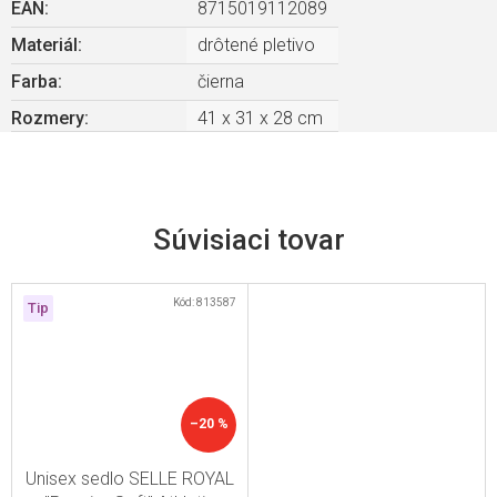
EAN
:
8715019112089
Materiál
:
drôtené pletivo
Farba
:
čierna
Rozmery
:
41 x 31 x 28 cm
Súvisiaci tovar
Kód:
813587
Tip
–20 %
Unisex sedlo SELLE ROYAL