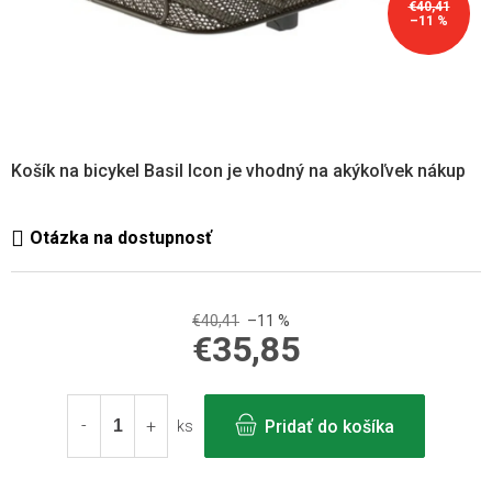
€40,41
–11 %
Košík na bicykel Basil Icon je vhodný na akýkoľvek nákup
€40,41
–11 %
€35,85
Jednotková
cena:
Pridať do košíka
ks