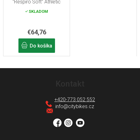
"Respiro Soft" Athletic
SKLADOM
€64,76
Do košíka
Z
á
Kontakt
p
ä
+420-773 052 552
t
info
@
citybikes.cz
i
e