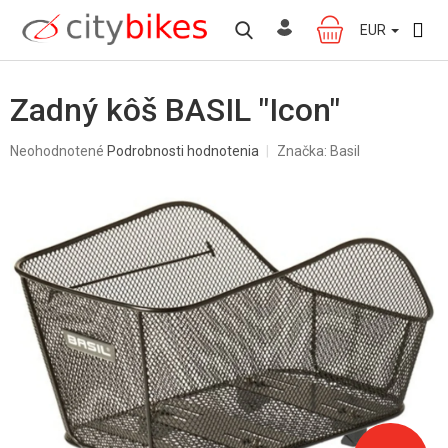
Prejsť
na
EUR
NÁKUPNÝ
obsah
KOŠÍK
Zadný kôš BASIL "Icon"
Priemerné
Neohodnotené
Podrobnosti hodnotenia
Značka:
Basil
hodnotenie
produktu
je
0,0
z
5
hviezdičiek.