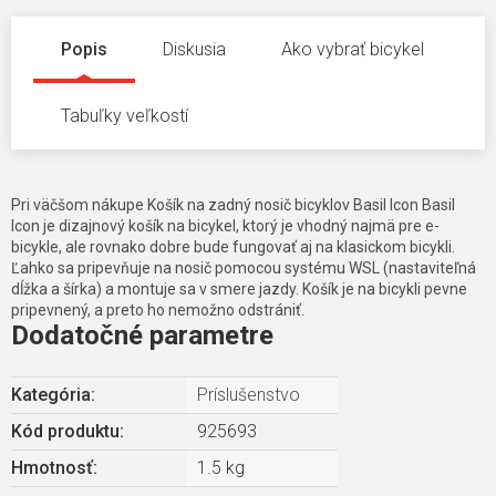
Popis
Diskusia
Ako vybrať bicykel
Tabuľky veľkostí
Pri väčšom nákupe Košík na zadný nosič bicyklov Basil Icon Basil
Icon je dizajnový košík na bicykel, ktorý je vhodný najmä pre e-
bicykle, ale rovnako dobre bude fungovať aj na klasickom bicykli.
Ľahko sa pripevňuje na nosič pomocou systému WSL (nastaviteľná
dĺžka a šírka) a montuje sa v smere jazdy. Košík je na bicykli pevne
pripevnený, a preto ho nemožno odstrániť.
Dodatočné parametre
Kategória
:
Príslušenstvo
Kód produktu:
925693
Hmotnosť
:
1.5 kg