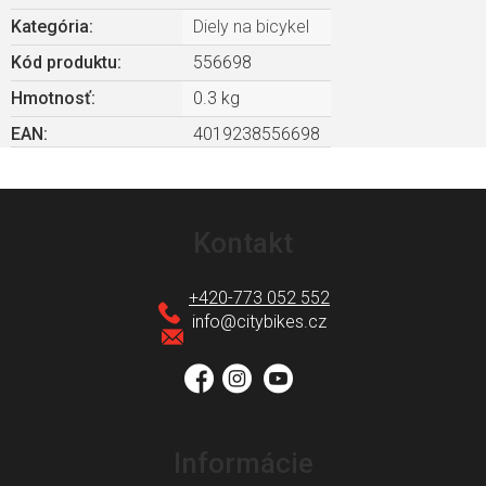
Kategória
:
Diely na bicykel
Kód produktu:
556698
Hmotnosť
:
0.3 kg
EAN
:
4019238556698
Z
á
Kontakt
p
ä
+420-773 052 552
t
info
@
citybikes.cz
i
e
Informácie