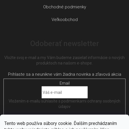
Obchodné podmienky
Veľkoobchod
Odoberať newsletter
Vložte svoj e-mail a my Vám budeme zasielať informácie o nových
produktoch na našom e-shope.
Email
Vložením e-mailu súhlasíte s
podmienkami ochrany osobných
údajov
PRIHLÁSIŤ SA
Tento web používa súbory cookie. Ďalším prechádzaním