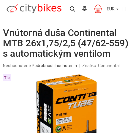
Prejsť
na
EUR
NÁKUPNÝ
obsah
KOŠÍK
Vnútorná duša Continental
MTB 26x1,75/2,5 (47/62-559)
s automatickým ventilom
Priemerné
Neohodnotené
Podrobnosti hodnotenia
Značka:
Continental
hodnotenie
produktu
Tip
je
0,0
z
5
hviezdičiek.