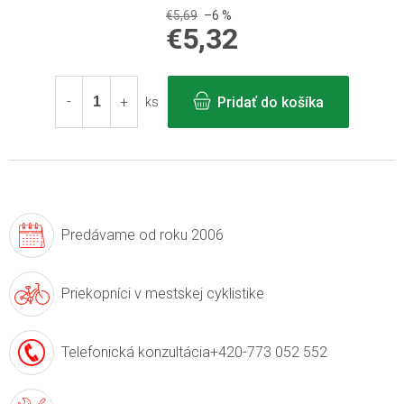
€5,69
–6 %
€5,32
Jednotková
cena:
Pridať do košíka
ks
Predávame
od roku 2006
Priekopníci v
mestskej cyklistike
Telefonická konzultácia
+420-773 052 552