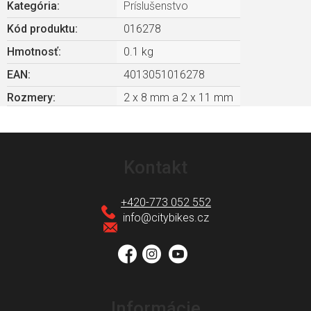
Kategória
:
Príslušenstvo
Kód produktu:
016278
Hmotnosť
:
0.1 kg
EAN
:
4013051016278
Rozmery
:
2 x 8 mm a 2 x 11 mm
Z
á
Kontakt
p
ä
+420-773 052 552
t
info
@
citybikes.cz
i
e
Informácie