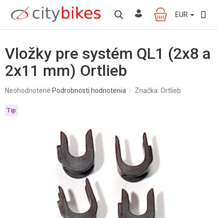
Prejsť
na
EUR
NÁKUPNÝ
obsah
KOŠÍK
Vložky pre systém QL1 (2x8 a
2x11 mm) Ortlieb
Priemerné
Neohodnotené
Podrobnosti hodnotenia
Značka:
Ortlieb
hodnotenie
produktu
Tip
je
0,0
z
5
hviezdičiek.