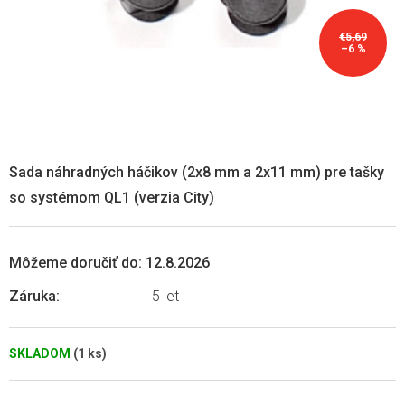
€5,69
–6 %
Sada náhradných háčikov (2x8 mm a 2x11 mm) pre tašky
so systémom QL1 (verzia City)
Môžeme doručiť do:
12.8.2026
Záruka
:
5 let
SKLADOM
(1 ks)