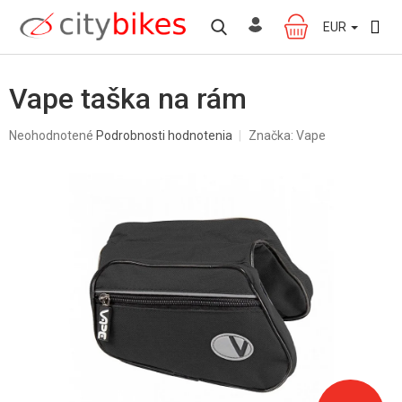
Prejsť
na
EUR
NÁKUPNÝ
obsah
KOŠÍK
Vape taška na rám
Priemerné
Neohodnotené
Podrobnosti hodnotenia
Značka:
Vape
hodnotenie
produktu
je
0,0
z
5
hviezdičiek.