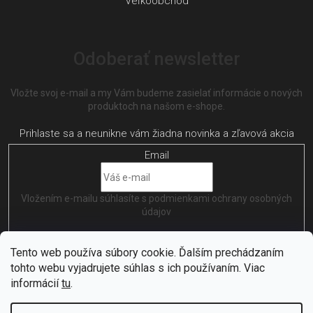
Veľkoobchod
Odoberať newsletter
Vložte svoj e-mail a my Vám budeme zasielať informácie o nových
produktoch na našom e-shope.
Email
Vložením e-mailu súhlasíte s
podmienkami ochrany osobných
údajov
PRIHLÁSIŤ SA
Tento web používa súbory cookie. Ďalším prechádzaním
tohto webu vyjadrujete súhlas s ich používaním. Viac
informácií
tu
.