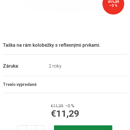
€11,39
–0 %
Taška na rám kolobežky s reflexnými prvkami.
Záruka
:
2 roky
Trvalo vypredané
€11,39
–0 %
€11,29
Jednotková
cena: