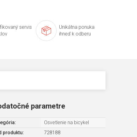
ifikovaný servis
Unikátna ponuka
klov
ihneď k odberu
odatočné parametre
egória
:
Osvetlenie na bicykel
 produktu:
728188