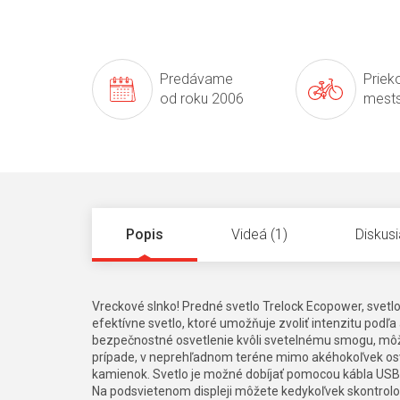
Predávame
Prieko
od roku 2006
mests
Popis
Videá (1)
Diskusi
Vreckové slnko! Predné svetlo Trelock Ecopower, svetl
efektívne svetlo, ktoré umožňuje zvoliť intenzitu podľa 
bezpečnostné osvetlenie kvôli svetelnému smogu, môže
prípade, v neprehľadnom teréne mimo akéhokoľvek osve
kamienok. Svetlo je možné dobíjať pomocou kábla USB, k
Na podsvietenom displeji môžete kedykoľvek skontrolova