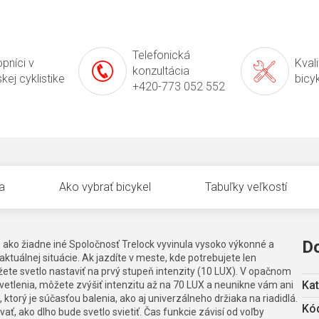
Telefonická
pníci v
Kval
konzultácia
kej cyklistike
bicy
+420-773 052 552
a
Ako vybrať bicykel
Tabuľky veľkostí
D
o ako žiadne iné Spoločnosť Trelock vyvinula vysoko výkonné a
aktuálnej situácie. Ak jazdíte v meste, kde potrebujete len
te svetlo nastaviť na prvý stupeň intenzity (10 LUX). V opačnom
Kat
tlenia, môžete zvýšiť intenzitu až na 70 LUX a neunikne vám ani
torý je súčasťou balenia, ako aj univerzálneho držiaka na riadidlá.
Kód
ť, ako dlho bude svetlo svietiť. Čas funkcie závisí od voľby