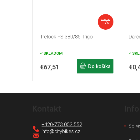
€72,77
–7 %
Trelock FS 380/85 Trigo
Darč
SKLADOM
SKL
€67,51
Do košíka
€0,
Z
á
Kontakt
Inf
p
ä
+420-773 052 552
Servi
t
info
@
citybikes.cz