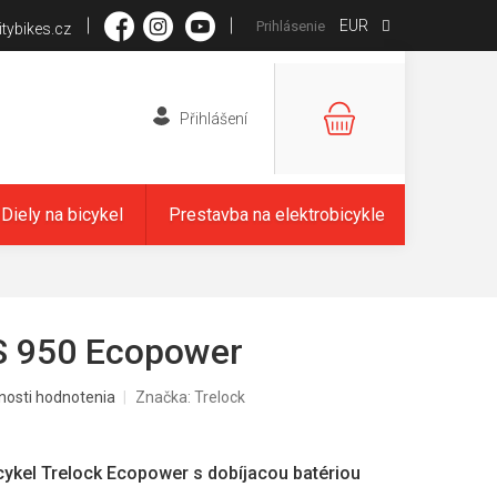
EUR
Prihlásenie
tybikes.cz
NÁKUPNÝ
KOŠÍK
Diely na bicykel
Prestavba na elektrobicykle
S 950 Ecopower
nosti hodnotenia
Značka:
Trelock
cykel Trelock Ecopower s dobíjacou batériou