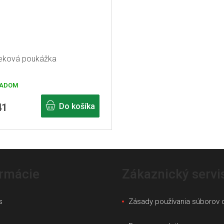
eková poukážka
ADOM
41
Do košíka
ormácie
Zákaznický servi
s
Zásady používania súborov 