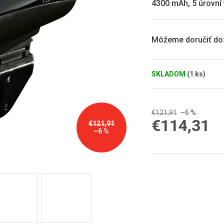
4300 mAh, 5 úrovní 
5
hviezdičiek.
Môžeme doručiť do
SKLADOM
(1 ks)
€121,91
–6 %
€114,31
€121,91
–6 %
Jednotková
cena: