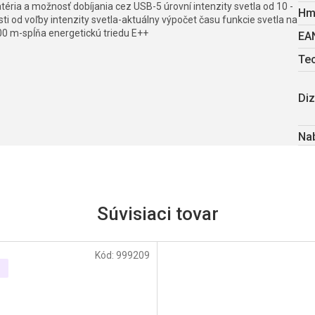
batéria a možnosť dobíjania cez USB-5 úrovní intenzity svetla od 10 -
Hm
osti od voľby intenzity svetla-aktuálny výpočet času funkcie svetla na
500 m-spĺňa energetickú triedu E++
EA
Te
Diz
Nab
Súvisiaci tovar
Kód:
999209