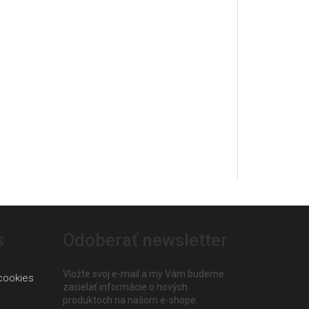
s
Odoberať newsletter
Vložte svoj e-mail a my Vám budeme
cookies
zasielať informácie o nových
produktoch na našom e-shope.