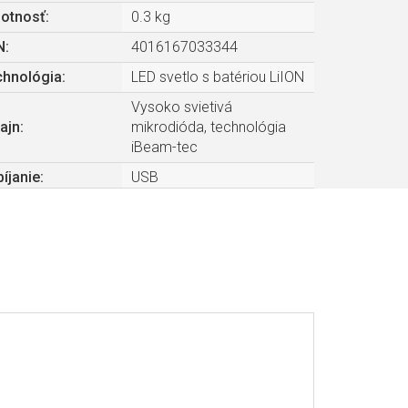
otnosť
:
0.3 kg
N
:
4016167033344
chnológia
:
LED svetlo s batériou LiION
Vysoko svietivá
ajn
:
mikrodióda, technológia
iBeam-tec
íjanie
:
USB