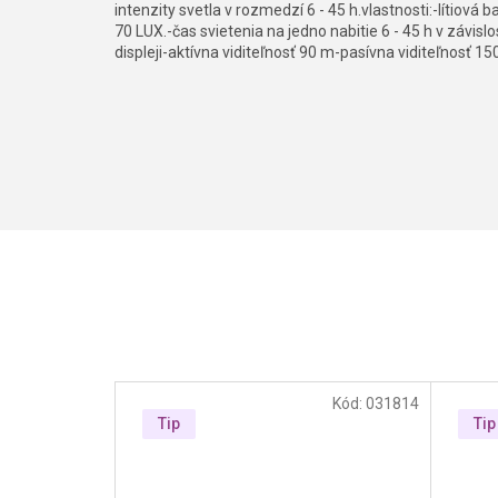
intenzity svetla v rozmedzí 6 - 45 h.vlastnosti:-lítiová 
70 LUX.-čas svietenia na jedno nabitie 6 - 45 h v závisl
displeji-aktívna viditeľnosť 90 m-pasívna viditeľnosť 1
Kód:
031814
Tip
Tip