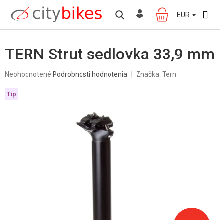
Prejsť
na
EUR
NÁKUPNÝ
obsah
KOŠÍK
TERN Strut sedlovka 33,9 mm
Priemerné
Neohodnotené
Podrobnosti hodnotenia
Značka:
Tern
hodnotenie
produktu
Tip
je
0,0
z
5
hviezdičiek.