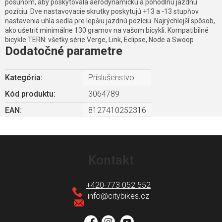
posunom, aby poskytovala aerodynamickú a pohodlnú jazdnú
pozíciu. Dve nastavovacie skrutky poskytujú +13 a -13 stupňov
nastavenia uhla sedla pre lepšiu jazdnú pozíciu. Najrýchlejší spôsob,
ako ušetriť minimálne 130 gramov na vašom bicykli. Kompatibilné
bicykle TERN: všetky série Verge, Link, Eclipse, Node a Swoop
Dodatočné parametre
Kategória
:
Príslušenstvo
Kód produktu:
3064789
EAN
:
8127410252316
Z
á
Kontakt
p
ä
+420-773 052 552
t
info
@
citybikes.cz
i