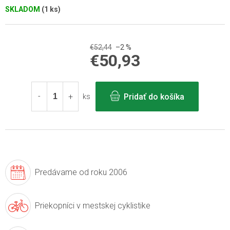
SKLADOM
(1 ks)
€52,44
–2 %
€50,93
Jednotková
cena:
Pridať do košíka
ks
Predávame
od roku 2006
Priekopníci v
mestskej cyklistike