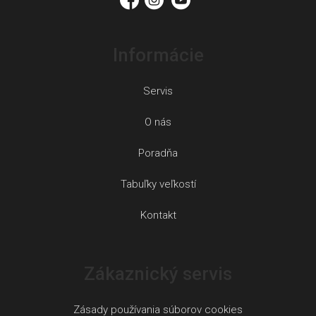
e
Informácie
Servis
O nás
Poradňa
Tabuľky veľkostí
Kontakt
Zákaznický servis
Zásady používania súborov cookies