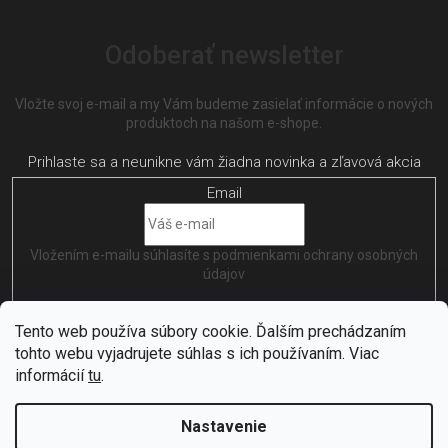
Odoberať newsletter
Vložte svoj e-mail a my Vám budeme zasielať informácie o nových
produktoch na našom e-shope.
Email
Vložením e-mailu súhlasíte s
podmienkami ochrany osobných
údajov
PRIHLÁSIŤ SA
Tento web používa súbory cookie. Ďalším prechádzaním
tohto webu vyjadrujete súhlas s ich používaním. Viac
informácií
tu
.
Nastavenie
Vytvořil
Shoptet
| Nakódoval
EshopGuru