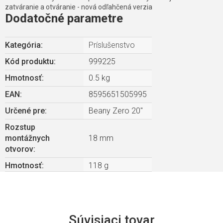
zatváranie a otváranie - nová odľahčená verzia
Dodatočné parametre
Kategória
:
Príslušenstvo
Kód produktu:
999225
Hmotnosť
:
0.5 kg
EAN
:
8595651505995
Určené pre
:
Beany Zero 20"
Rozstup
montážnych
18 mm
otvorov
:
Hmotnosť
:
118 g
Súvisiaci tovar