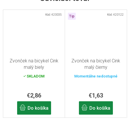
Kód:
420035
Kód:
420122
Tip
Zvonček na bicykel Cink
Zvonček na bicykel Cink
malý biely
malý čierny
SKLADOM
Momentálne nedostupné
€2,86
€1,63
Do košíka
Do košíka