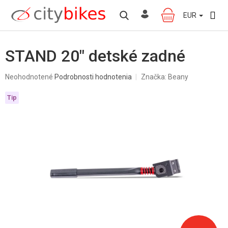
Prejsť
na
EUR
NÁKUPNÝ
obsah
KOŠÍK
STAND 20" detské zadné
Priemerné
Neohodnotené
Podrobnosti hodnotenia
Značka:
Beany
hodnotenie
produktu
Tip
je
0,0
z
5
hviezdičiek.