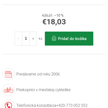
€20,21
–10 %
€18,03
Jednotková
cena:
Pridať do košíka
ks
Predávame
od roku 2006
Priekopníci v
mestskej cyklistike
Telefonická konzultácia
+420-773 052 552