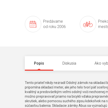
Predávame
Prieko
od roku 2006
mests
Popis
Diskusia
Ako vyb
Tento priateľ nikdy nezradí Odolný zámok na skladac
pripomína skladací meter, ale jeho telo tvorí päť oceľo
kvalitný a predovšetkým veľmi odolný voči nechcenej m
možno prepravovať priamo na bicykli vďaka prepravném
skrutiek, alebo pomocou suchého zipsu kdekoľvek na rá
súčasťou balenia. Skladacie zámky Abus sa vyznačujú 