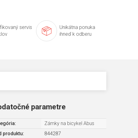
ifikovaný servis
Unikátna ponuka
klov
ihneď k odberu
odatočné parametre
egória
:
Zámky na bicykel Abus
 produktu:
844287