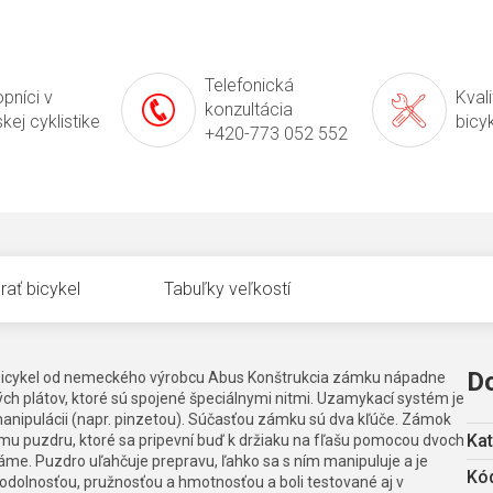
Telefonická
pníci v
Kval
konzultácia
kej cyklistike
bicy
+420-773 052 552
rať bicykel
Tabuľky veľkostí
D
í bicykel od nemeckého výrobcu Abus Konštrukcia zámku nápadne
vých plátov, ktoré sú spojené špeciálnymi nitmi. Uzamykací systém je
anipulácii (napr. pinzetou). Súčasťou zámku sú dva kľúče. Zámok
Kat
u puzdru, ktoré sa pripevní buď k držiaku na fľašu pomocou dvoch
me. Puzdro uľahčuje prepravu, ľahko sa s ním manipuluje a je
Kód
odolnosťou, pružnosťou a hmotnosťou a boli testované aj v