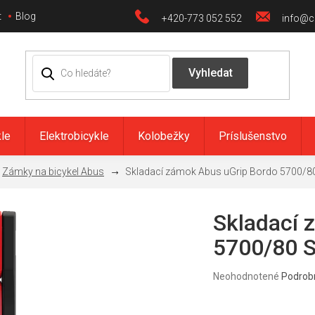
t
Blog
+420-773 052 552
info@ci
kle
Elektrobicykle
Kolobežky
Príslušenstvo
Zámky na bicykel Abus
Skladací zámok Abus uGrip Bordo 5700/8
Skladací 
5700/80 S
Priemerné
Neohodnotené
Podrob
hodnotenie
produktu
je