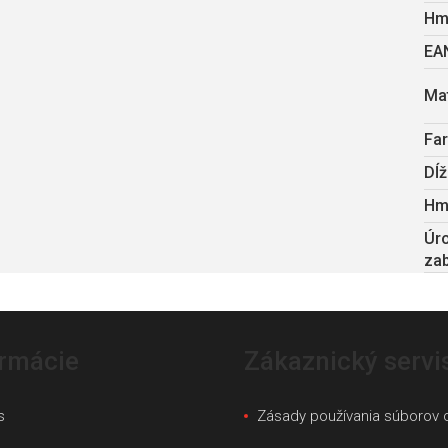
Hm
EA
Mat
Fa
Dĺž
Hm
Úr
za
ormácie
Zákaznický servi
s
Zásady používania súborov 