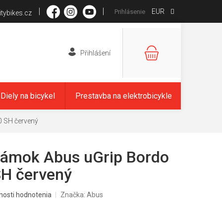
EUR
Prihlásenie
tybikes.cz
NÁKUPNÝ
KOŠÍK
Diely na bicykel
Prestavba na elektrobicykle
0 SH červený
zámok Abus uGrip Bordo
H červený
nosti hodnotenia
Značka:
Abus