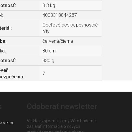
otnosť
:
0.3 kg
N
:
4003318844287
Oceľové dosky, pevnostné
eriál
:
nity
rba
:
červená/čierna
ka
:
80 cm
otnosť
:
830 g
oveň
7
bezpečenia
:
s
Odoberať newsletter
Vložte svoj e-mail a my Vám budeme
cookies
zasielať informácie o nových