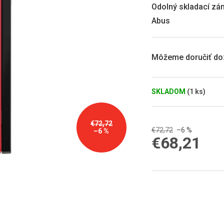
0,0
Odolný skladací zá
z
Abus
5
hviezdičiek.
Môžeme doručiť do
SKLADOM
(1 ks)
€72,72
€72,72
–6 %
–6 %
€68,21
Jednotková
cena: