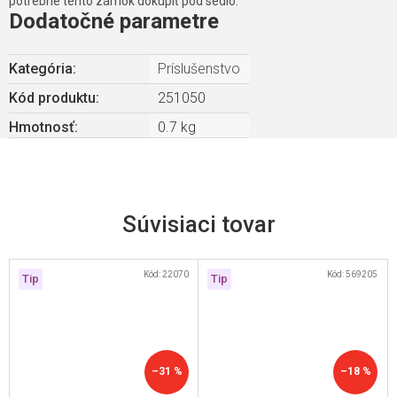
potrebné tento zámok dokúpiť pod sedlo.
Dodatočné parametre
Kategória
:
Príslušenstvo
Kód produktu:
251050
Hmotnosť
:
0.7 kg
Súvisiaci tovar
Kód:
22070
Kód:
569205
Tip
Tip
–31 %
–18 %