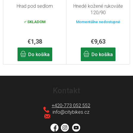
Hrad pod sedlom
Hnedé kožené rukoväte
120/90
SKLADOM
Momentálne nedostupné
€1,38
€9,63
Do košíka
Do košíka
Z
á
Kontakt
p
ä
+420-773 052 552
t
info
@
citybikes.cz
i
e