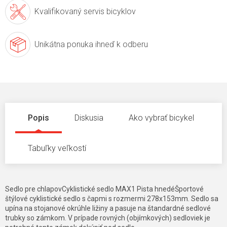
Kvalifikovaný servis
bicyklov
Unikátna ponuka
ihneď k odberu
Popis
Diskusia
Ako vybrať bicykel
Tabuľky veľkostí
Sedlo pre chlapovCyklistické sedlo MAX1 Pista hnedéŠportové
štýlové cyklistické sedlo s čapmi s rozmermi 278x153mm. Sedlo sa
upína na stojanové okrúhle ližiny a pasuje na štandardné sedlové
trubky so zámkom. V prípade rovných (objímkových) sedloviek je