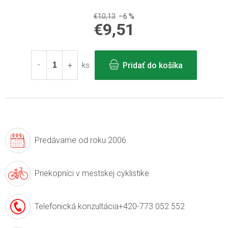
€10,13
–6 %
€9,51
Jednotková
cena:
Pridať do košíka
ks
Predávame
od roku 2006
Priekopníci v
mestskej cyklistike
Telefonická konzultácia
+420-773 052 552