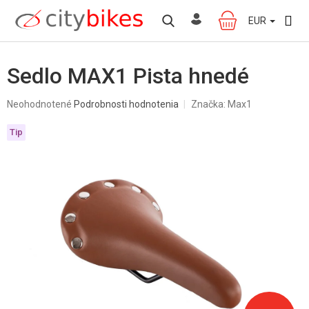
Prejsť
na
EUR
NÁKUPNÝ
obsah
KOŠÍK
Sedlo MAX1 Pista hnedé
Priemerné
Neohodnotené
Podrobnosti hodnotenia
Značka:
Max1
hodnotenie
produktu
Tip
je
0,0
z
5
hviezdičiek.