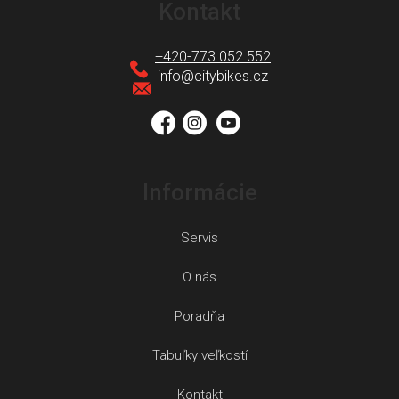
á
Kontakt
p
ä
+420-773 052 552
t
info
@
citybikes.cz
i
e
Informácie
Servis
O nás
Poradňa
Tabuľky veľkostí
Kontakt