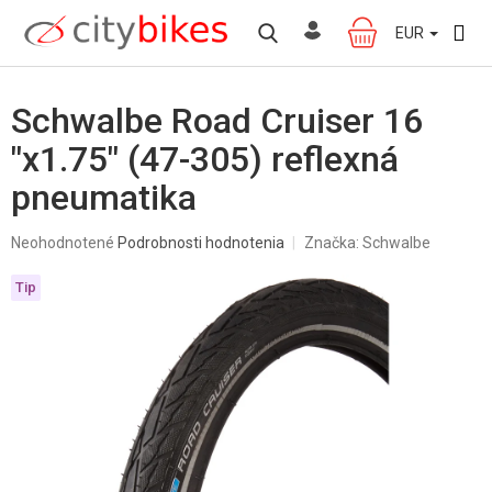
Prejsť
na
EUR
NÁKUPNÝ
obsah
KOŠÍK
Schwalbe Road Cruiser 16
"x1.75" (47-305) reflexná
pneumatika
Priemerné
Neohodnotené
Podrobnosti hodnotenia
Značka:
Schwalbe
hodnotenie
produktu
Tip
je
0,0
z
5
hviezdičiek.