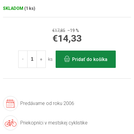
SKLADOM
(1 ks)
€17,85
–19 %
€14,33
Jednotková
cena:
Pridať do košíka
ks
Predávame
od roku 2006
Priekopníci v
mestskej cyklistike