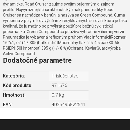
dynamické. Road Cruiser zaujme svojím príjemným dizajnom
profilu. Najvýraznejší charakteristický znak pneumatiky Road
Cruiser sa nachádza v behúni a nazýva sa Green Compound. Guma
vyrobená z polymérov výlučne z recyklovaných surovín, ktorá je taká
kvalitná, že ju možno po prvýkrát použiť pre bežnú cyklistickú
pneumatiku. Green Compound sa používa výhradne v čiernej verzii.
Pneumatika je vybavená reflexným pruhom.Viac informáciíRozmer:
16 "x1,75" (47-305)Pätka: drôtMaximálny tlak: 2,5-4,5 bar/30-65
PSIEPI: 50Hmotnosť: 395 g (+/- 8 %)Ochrana: KevlarGuardVýroba:
ActiveCompound.
Dodatočné parametre
Kategória
:
Príslušenstvo
Kód produktu:
971676
Hmotnosť
:
0.7 kg
EAN
:
4026495822541
Z