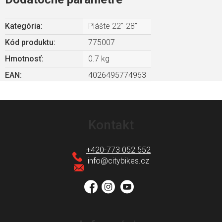
Kategória
:
Plášte 22"-28"
Kód produktu:
775007
Hmotnosť
:
0.7 kg
EAN
:
4026495774963
Z
á
Kontakt
p
ä
+420-773 052 552
t
info
@
citybikes.cz
i
e