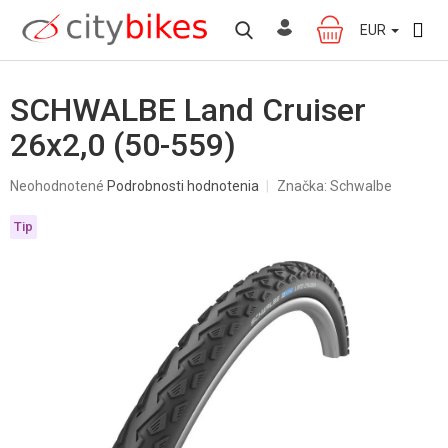
Prejsť
na
EUR
NÁKUPNÝ
obsah
KOŠÍK
SCHWALBE Land Cruiser
26x2,0 (50-559)
Priemerné
Neohodnotené
Podrobnosti hodnotenia
Značka:
Schwalbe
hodnotenie
produktu
Tip
je
0,0
z
5
hviezdičiek.