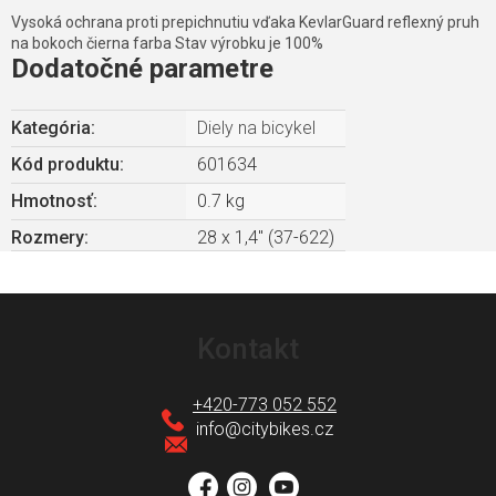
Vysoká ochrana proti prepichnutiu vďaka KevlarGuard reflexný pruh
na bokoch čierna farba Stav výrobku je 100%
Dodatočné parametre
Kategória
:
Diely na bicykel
Kód produktu:
601634
Hmotnosť
:
0.7 kg
Rozmery
:
28 x 1,4" (37-622)
Z
á
Kontakt
p
ä
+420-773 052 552
t
info
@
citybikes.cz
i
e