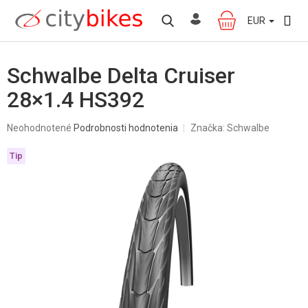
Prejsť
na
EUR
NÁKUPNÝ
obsah
KOŠÍK
Schwalbe Delta Cruiser
28×1.4 HS392
Priemerné
Neohodnotené
Podrobnosti hodnotenia
Značka:
Schwalbe
hodnotenie
produktu
Tip
je
0,0
z
5
hviezdičiek.