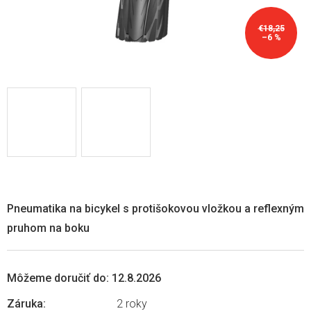
€18,25
–6 %
Pneumatika na bicykel s protišokovou vložkou a reflexným
pruhom na boku
Môžeme doručiť do:
12.8.2026
Záruka
:
2 roky