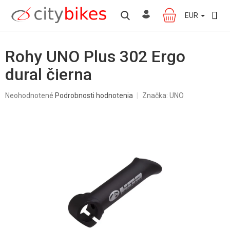
Prejsť
na
EUR
NÁKUPNÝ
obsah
KOŠÍK
Rohy UNO Plus 302 Ergo
dural čierna
Priemerné
Neohodnotené
Podrobnosti hodnotenia
Značka:
UNO
hodnotenie
produktu
je
0,0
z
5
hviezdičiek.