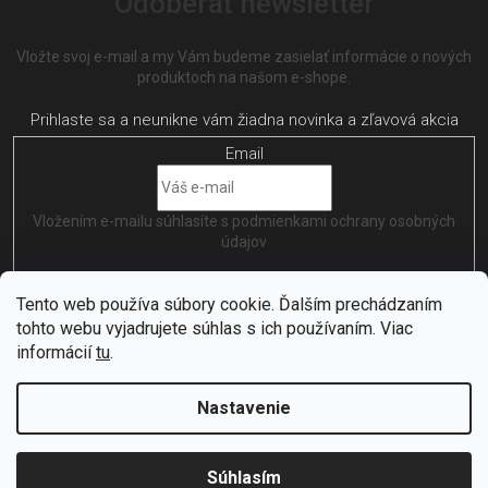
Odoberať newsletter
Vložte svoj e-mail a my Vám budeme zasielať informácie o nových
produktoch na našom e-shope.
Email
Vložením e-mailu súhlasíte s
podmienkami ochrany osobných
údajov
PRIHLÁSIŤ SA
Tento web používa súbory cookie. Ďalším prechádzaním
tohto webu vyjadrujete súhlas s ich používaním. Viac
informácií
tu
.
Nastavenie
Vytvořil
Shoptet
| Nakódoval
EshopGuru
Copyright 2026
Citybikes
. Všetky práva vyhradené.
Upraviť
Súhlasím
nastavenie cookies