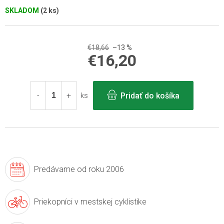
SKLADOM
(2 ks)
€18,66
–13 %
€16,20
Jednotková
cena:
Pridať do košíka
ks
Predávame
od roku 2006
Priekopníci v
mestskej cyklistike