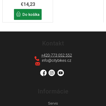
€14,23
Do košíka
Z
á
Kontakt
p
ä
+420-773 052 552
t
info
@
citybikes.cz
i
e
Informácie
Servis