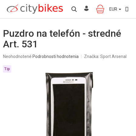
Prejsť
na
EUR
NÁKUPNÝ
obsah
KOŠÍK
Puzdro na telefón - stredné
Art. 531
Priemerné
Neohodnotené
Podrobnosti hodnotenia
Značka:
Sport Arsenal
hodnotenie
produktu
Tip
je
0,0
z
5
hviezdičiek.