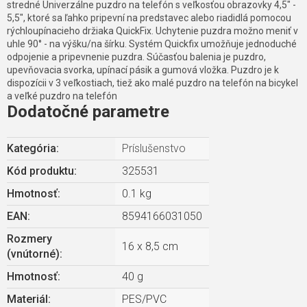
stredné Univerzálne puzdro na telefón s veľkosťou obrazovky 4,5" -
5,5", ktoré sa ľahko pripevní na predstavec alebo riadidlá pomocou
rýchloupínacieho držiaka QuickFix. Uchytenie puzdra možno meniť v
uhle 90° - na výšku/na šírku. Systém Quickfix umožňuje jednoduché
odpojenie a pripevnenie puzdra. Súčasťou balenia je puzdro,
upevňovacia svorka, upínací pásik a gumová vložka. Puzdro je k
dispozícii v 3 veľkostiach, tiež ako malé puzdro na telefón na bicykel
a veľké puzdro na telefón
Dodatočné parametre
Kategória
:
Príslušenstvo
Kód produktu:
325531
Hmotnosť
:
0.1 kg
EAN
:
8594166031050
Rozmery
16 x 8,5 cm
(vnútorné)
:
Hmotnosť
:
40 g
Materiál
:
PES/PVC