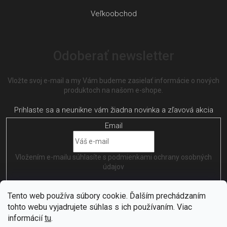
Veľkoobchod
Odoberať newsletter
Vložte svoj e-mail a my Vám budeme zasielať informácie o nových
produktoch na našom e-shope.
Email
Vložením e-mailu súhlasíte s
podmienkami ochrany osobných
údajov
PRIHLÁSIŤ SA
Tento web používa súbory cookie. Ďalším prechádzaním
tohto webu vyjadrujete súhlas s ich používaním. Viac
informácií
tu
.