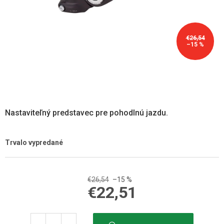
€26,54
–15 %
Nastaviteľný predstavec pre pohodlnú jazdu.
Trvalo vypredané
€26,54
–15 %
€22,51
Jednotková
cena: