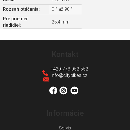
Rozsah otáčania
:
0 ° až 90 °
Pre priemer
25,4 mm
riadidiel
:
Z
á
Kontakt
p
ä
+420-773 052 552
t
info
@
citybikes.cz
i
e
Informácie
Servis