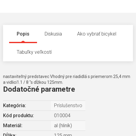
Popis
Diskusia
Ako vybrať bicykel
Tabuľky veľkostí
nastaviteľný predstavec Vhodný pre riadidlá s priemerom 25,4 mm
a vidlici1.1 / 8 "s dĺžkou 125mm.
Dodatočné parametre
Kategória
:
Príslušenstvo
Kód produktu:
010004
Materiál
:
al (hliník)
Dĺžka
:
125 mm