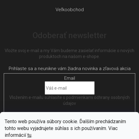
Veľkoobchod
Odoberať newsletter
Vložte svoj e-mail a my Vám budeme zasielať informácie o nových
produktoch na našom e-shope.
Email
Vložením e-mailu súhlasíte s
podmienkami ochrany osobných
údajov
PRIHLÁSIŤ SA
Tento web používa súbory cookie. Ďalším prechádzaním
tohto webu vyjadrujete súhlas s ich používaním. Viac
informácií
tu
.