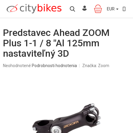
Prejsť
na
EUR
NÁKUPNÝ
obsah
KOŠÍK
Predstavec Ahead ZOOM
Plus 1-1 / 8 "Al 125mm
nastaviteľný 3D
Priemerné
Neohodnotené
Podrobnosti hodnotenia
Značka:
Zoom
hodnotenie
produktu
je
0,0
z
5
hviezdičiek.