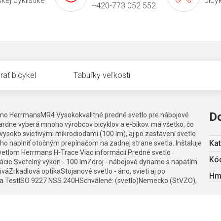
kej cyklistike
bicy
+420-773 052 552
rať bicykel
Tabuľky veľkostí
D
ynamo HerrmansMR4 Vysokokvalitné predné svetlo pre nábojové
ardne vyberá mnoho výrobcov bicyklov a e-bikov. má všetko, čo
 vysoko svietivými mikrodiodami (100 lm), aj po zastavení svetlo
Kat
 ho naplniť otočným prepínačom na zadnej strane svetla. Inštaluje
 svetlom Herrmans H-Trace Viac informácií Predné svetlo
Kód
ácie Svetelný výkon - 100 lmZdroj - nábojové dynamo s napätím
váZrkadlová optikaStojanové svetlo - áno, svieti aj po
Hm
oda TestISO 9227 NSS 240HSchválené: (svetlo)Nemecko (StVZO),