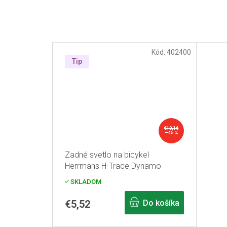
Kód:
402400
Tip
€10,16
–45 %
Zadné svetlo na bicykel
Herrmans H-Trace Dynamo
SKLADOM
€5,52
Do košíka