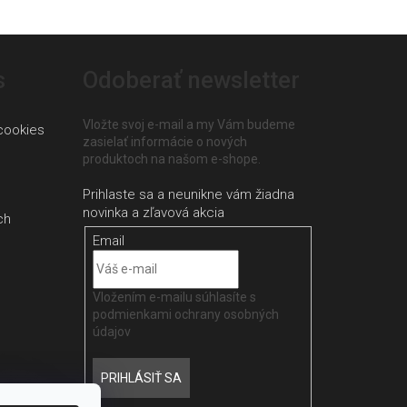
s
Odoberať newsletter
Vložte svoj e-mail a my Vám budeme
cookies
zasielať informácie o nových
produktoch na našom e-shope.
ch
Email
Vložením e-mailu súhlasíte s
podmienkami ochrany osobných
údajov
PRIHLÁSIŤ SA