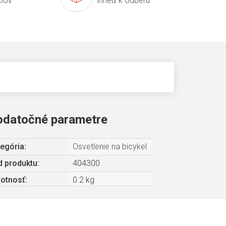
klov
ihneď k odberu
odatočné parametre
egória
:
Osvetlenie na bicykel
 produktu:
404300
otnosť
:
0.2 kg