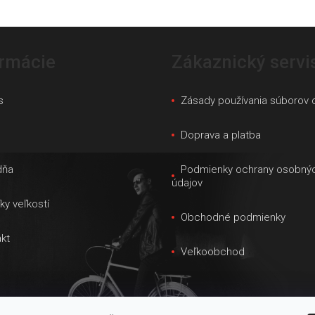
ormácie
Zákaznický servi
s
Zásady používania súborov 
s
Doprava a platba
dňa
Podmienky ochrany osobný
údajov
ky veľkostí
Obchodné podmienky
kt
Veľkoobchod