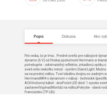
od roku 2006
mests
Popis
Diskusia
Ako vyb
Fíni vedia, čo je tma... Predné svetlo pre nábojové d
dynamo (6 V) od fínskej spoločnosti Herrmans si štand
potrebujete - odnímateľný reflektor, zrkadlovú optiku s
svieti ešte niekoľko minút - systém Stand Light. Možno
sa na prednú vidlicu. Tvorí ideálnu dvojicu so zadným
HerrmansMR4 s dynamom v náboji - technické špecifik
AC6Vnútorný kábel - ánoPočet LED diód: 1 vysoko svieti
zastaveníVypínačMontáž na vidlicuPokrytie - slaná v
Francúzsko (TP LBi)