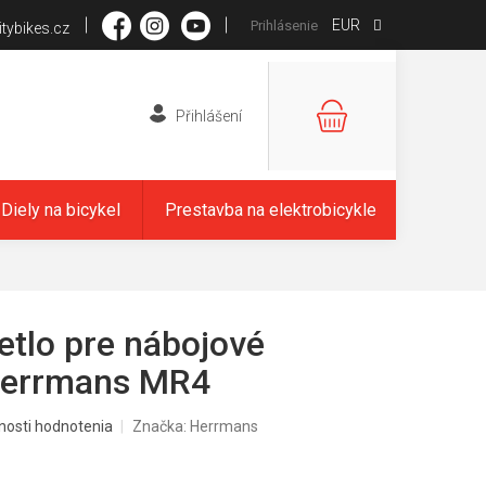
EUR
Prihlásenie
tybikes.cz
NÁKUPNÝ
KOŠÍK
Diely na bicykel
Prestavba na elektrobicykle
etlo pre nábojové
errmans MR4
nosti hodnotenia
Značka:
Herrmans