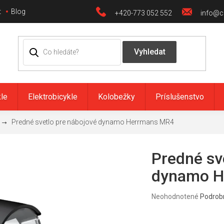
t
Blog
+420-773 052 552
info@ci
kle
Elektrobicykle
Kolobežky
Príslušenstvo
Predné svetlo pre nábojové dynamo Herrmans MR4
Predné sv
dynamo H
Priemerné
Neohodnotené
Podrob
hodnotenie
produktu
je