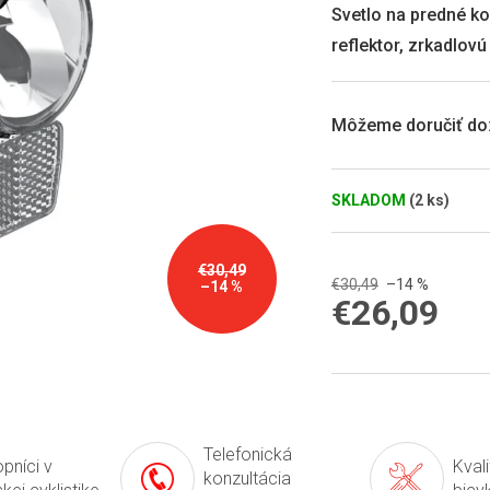
0,0
Svetlo na predné k
z
reflektor, zrkadlov
5
hviezdičiek.
Môžeme doručiť do
SKLADOM
(2 ks)
€30,49
€30,49
–14 %
–14 %
€26,09
Jednotková
cena:
Telefonická
pníci v
Kval
konzultácia