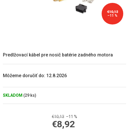
€10,13
–11 %
Predlžovací kábel pre nosič batérie zadného motora
Môžeme doručiť do:
12.8.2026
SKLADOM
(29 ks)
€10,13
–11 %
€8,92