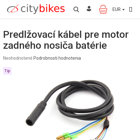
Prejsť
na
EUR
NÁKUPNÝ
obsah
KOŠÍK
Predlžovací kábel pre motor
zadného nosiča batérie
Priemerné
Neohodnotené
Podrobnosti hodnotenia
hodnotenie
produktu
Tip
je
0,0
z
5
hviezdičiek.