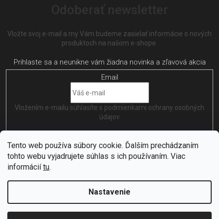
Odoberať newsletter
Vložte svoj e-mail a my Vám budeme zasielať informácie o nových
produktoch na našom e-shope.
Email
Vložením e-mailu súhlasíte s
podmienkami ochrany osobných
údajov
PRIHLÁSIŤ SA
Tento web používa súbory cookie. Ďalším prechádzaním
tohto webu vyjadrujete súhlas s ich používaním. Viac
informácií
tu
.
Nastavenie
Vytvořil
Shoptet
| Nakódoval
EshopGuru
Copyright 2026
Citybikes
. Všetky práva vyhradené.
Upraviť