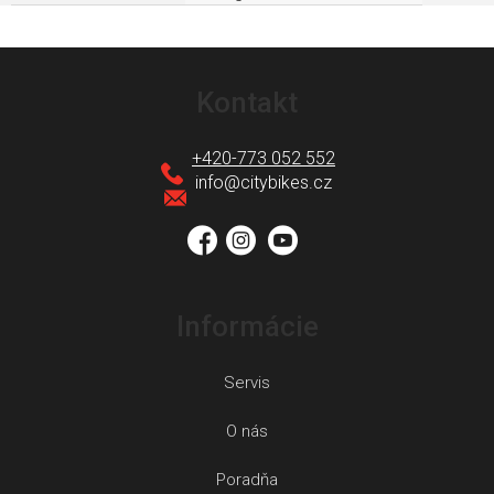
Z
á
Kontakt
p
ä
+420-773 052 552
t
info
@
citybikes.cz
i
e
Informácie
Servis
O nás
Poradňa