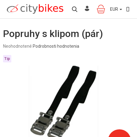
Prejsť
na
EUR
NÁKUPNÝ
obsah
KOŠÍK
Popruhy s klipom (pár)
Priemerné
Neohodnotené
Podrobnosti hodnotenia
hodnotenie
produktu
Tip
je
0,0
z
5
hviezdičiek.