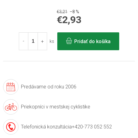
€3,21
–8 %
€2,93
Jednotková
cena:
Pridať do košíka
ks
Predávame
od roku 2006
Priekopníci v
mestskej cyklistike
Telefonická konzultácia
+420-773 052 552