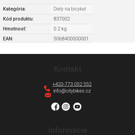
Kategória
:
Diely na bicykel
Kód produktu:
837002
Hmotnosť
:
0.2 kg
EAN
:
5068400000001
Z
á
Kontakt
p
ä
+420-773 052 552
t
info
@
citybikes.cz
i
e
Informácie