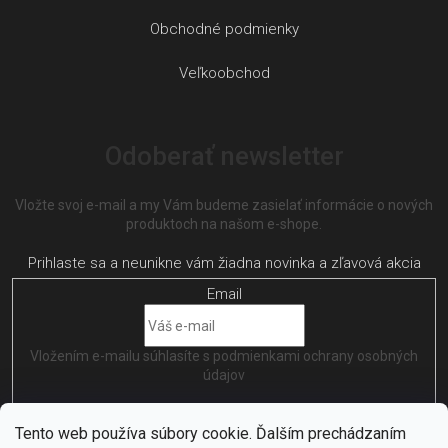
Obchodné podmienky
Veľkoobchod
Odoberať newsletter
Vložte svoj e-mail a my Vám budeme zasielať informácie o nových
produktoch na našom e-shope.
Email
Vložením e-mailu súhlasíte s
podmienkami ochrany osobných
údajov
PRIHLÁSIŤ SA
Tento web používa súbory cookie. Ďalším prechádzaním