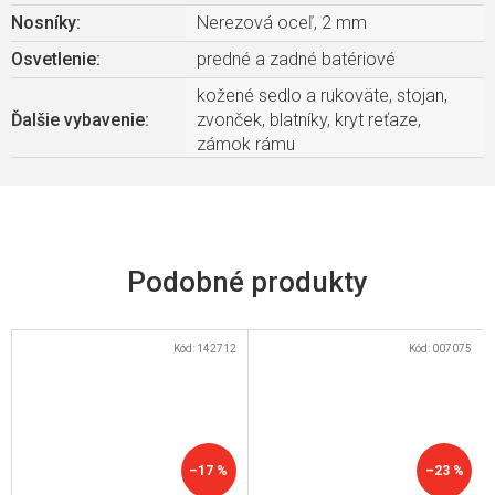
Nosníky
:
Nerezová oceľ, 2 mm
Osvetlenie
:
predné a zadné batériové
kožené sedlo a rukoväte, stojan,
Ďalšie vybavenie
:
zvonček, blatníky, kryt reťaze,
zámok rámu
Kód:
142712
Kód:
007075
–17 %
–23 %