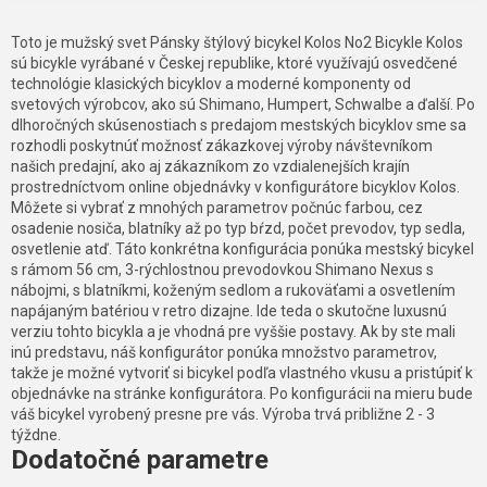
Toto je mužský svet Pánsky štýlový bicykel Kolos No2 Bicykle Kolos
sú bicykle vyrábané v Českej republike, ktoré využívajú osvedčené
technológie klasických bicyklov a moderné komponenty od
svetových výrobcov, ako sú Shimano, Humpert, Schwalbe a ďalší. Po
dlhoročných skúsenostiach s predajom mestských bicyklov sme sa
rozhodli poskytnúť možnosť zákazkovej výroby návštevníkom
našich predajní, ako aj zákazníkom zo vzdialenejších krajín
prostredníctvom online objednávky v konfigurátore bicyklov Kolos.
Môžete si vybrať z mnohých parametrov počnúc farbou, cez
osadenie nosiča, blatníky až po typ bŕzd, počet prevodov, typ sedla,
osvetlenie atď. Táto konkrétna konfigurácia ponúka mestský bicykel
s rámom 56 cm, 3-rýchlostnou prevodovkou Shimano Nexus s
nábojmi, s blatníkmi, koženým sedlom a rukoväťami a osvetlením
napájaným batériou v retro dizajne. Ide teda o skutočne luxusnú
verziu tohto bicykla a je vhodná pre vyššie postavy. Ak by ste mali
inú predstavu, náš konfigurátor ponúka množstvo parametrov,
takže je možné vytvoriť si bicykel podľa vlastného vkusu a pristúpiť k
objednávke na stránke konfigurátora. Po konfigurácii na mieru bude
váš bicykel vyrobený presne pre vás. Výroba trvá približne 2 - 3
týždne.
Dodatočné parametre