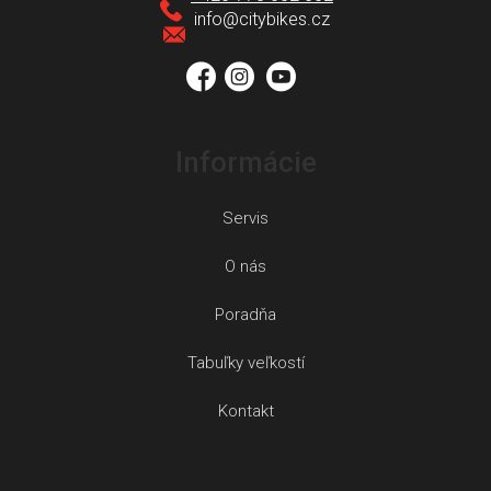
t
info
@
citybikes.cz
i
e
Informácie
Servis
O nás
Poradňa
Tabuľky veľkostí
Kontakt