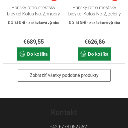
Pánsky retro mestský
Pánsky retro mestský
bicykel Kolos No.2, modrý
bicykel Kolos No.2, zelený
DO 14 DNÍ - zakázková výroba
DO 14 DNÍ - zakázková výroba
€689,55
€626,86
Do košíka
Do košíka
Zobraziť všetky podobné produkty
Z
á
Kontakt
p
ä
+420-773 052 552