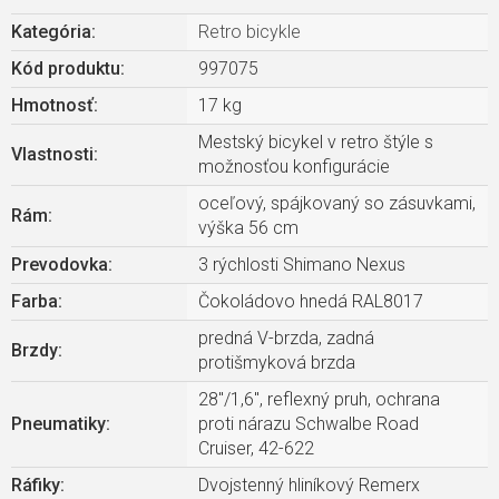
Kategória
:
Retro bicykle
Kód produktu:
997075
Hmotnosť
:
17 kg
Mestský bicykel v retro štýle s
Vlastnosti
:
možnosťou konfigurácie
oceľový, spájkovaný so zásuvkami,
Rám
:
výška 56 cm
Prevodovka
:
3 rýchlosti Shimano Nexus
Farba
:
Čokoládovo hnedá RAL8017
predná V-brzda, zadná
Brzdy
:
protišmyková brzda
28"/1,6", reflexný pruh, ochrana
Pneumatiky
:
proti nárazu Schwalbe Road
Cruiser, 42-622
Ráfiky
:
Dvojstenný hliníkový Remerx