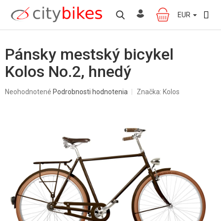
Prejsť
na
EUR
NÁKUPNÝ
obsah
KOŠÍK
Pánsky mestský bicykel
Kolos No.2, hnedý
Priemerné
Neohodnotené
Podrobnosti hodnotenia
Značka:
Kolos
hodnotenie
produktu
je
0,0
z
5
hviezdičiek.