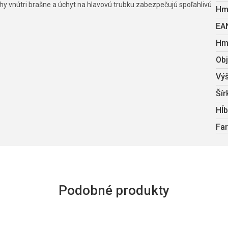
uhy vnútri brašne a úchyt na hlavovú trubku zabezpečujú spoľahlivú
Hm
EA
Hm
Ob
Vý
Šír
Hĺ
Fa