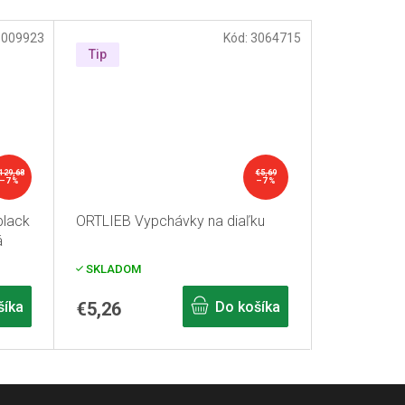
:
009923
Kód:
3064715
Tip
129,68
€5,69
–7 %
–7 %
black
ORTLIEB Vypchávky na diaľku
á
SKLADOM
šíka
€5,26
Do košíka