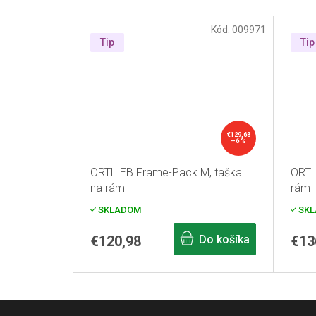
Kód:
009971
Tip
Tip
€129,68
–6 %
ORTLIEB Frame-Pack M, taška
ORTL
na rám
rám
SKLADOM
SKL
€120,98
Do košíka
€13
Z