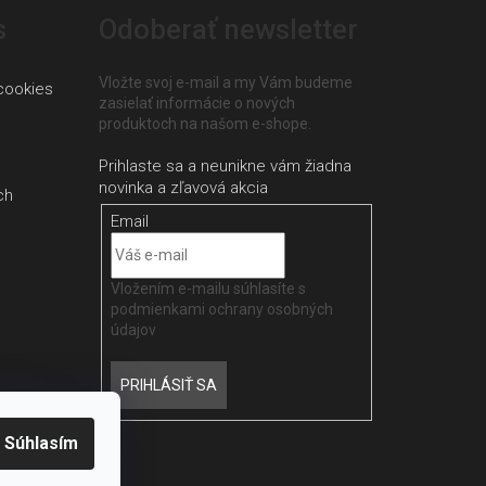
s
Odoberať newsletter
Vložte svoj e-mail a my Vám budeme
cookies
zasielať informácie o nových
produktoch na našom e-shope.
ch
Email
Vložením e-mailu súhlasíte s
podmienkami ochrany osobných
údajov
PRIHLÁSIŤ SA
Súhlasím