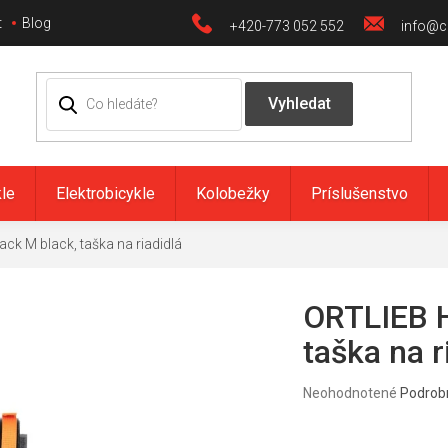
t
Blog
+420-773 052 552
info@ci
kle
Elektrobicykle
Kolobežky
Príslušenstvo
ck M black, taška na riadidlá
ORTLIEB H
taška na r
Priemerné
Neohodnotené
Podrob
hodnotenie
produktu
je