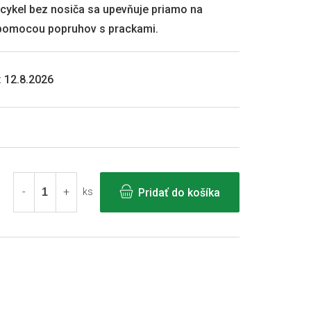
icykel bez nosiča sa upevňuje priamo na
n pomocou popruhov s prackami.
:
12.8.2026
Pridať do košíka
ks