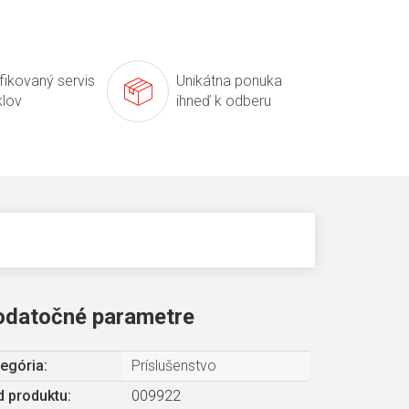
ifikovaný servis
Unikátna ponuka
klov
ihneď k odberu
odatočné parametre
egória
:
Príslušenstvo
 produktu:
009922