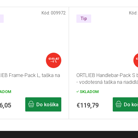
Kód:
009972
Kód
Tip
€141,87
€
–4 %
IEB Frame-Pack L, taška na
ORTLIEB Handlebar-Pack S 
- vodotesná taška na riadidl
ADOM
SKLADOM
6,05
Do košíka
€119,79
Do ko