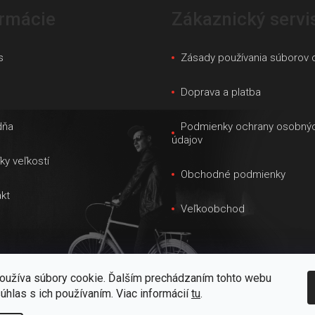
ormácie
Zákaznický servi
s
Zásady používania súborov 
s
Doprava a platba
dňa
Podmienky ochrany osobný
údajov
ky veľkostí
Obchodné podmienky
kt
Veľkoobchod
oužíva súbory cookie. Ďalším prechádzaním tohto webu
súhlas s ich používaním. Viac informácií
tu
.