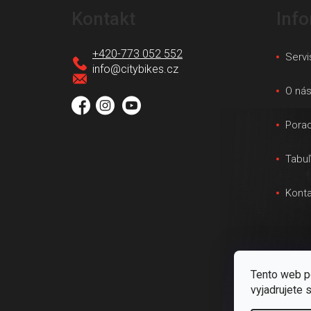
á
Kontakt
Inf
p
ä
+420-773 052 552
Servi
t
info
@
citybikes.cz
i
O ná
e
Pora
Tabuľ
Konta
Tento web p
vyjadrujete 