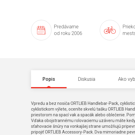
Predávame
Prieko
od roku 2006
mests
Popis
Diskusia
Ako vyb
Vpredu a bez nosiča ORTLIEB Handlebar-Pack, cyklistická
cyklistickom výlete, oceníte skvelú tašku ORTLIEB Hand
priestorom na spací vak a spacák alebo oblečenie. Pom
Vďaka obojstrannému rolovaciemu uzáveru máte kedyk
sťahovacie šnúry na vonkajšej strane umožňujú pripevni
pripojiť ORTLIEB Accessory-Pack. Dva mimoriadne pev