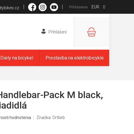
EUR
Prihlásenie
tybikes.cz
NÁKUPNÝ
KOŠÍK
Diely na bicykel
Prestavba na elektrobicykle
andlebar-Pack M black,
iadidlá
nosti hodnotenia
Značka:
Ortlieb