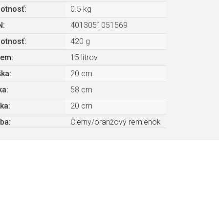
otnosť
:
0.5 kg
N
:
4013051051569
otnosť
:
420 g
jem
:
15 litrov
ška
:
20 cm
ka
:
58 cm
bka
:
20 cm
rba
:
Čierny/oranžový remienok