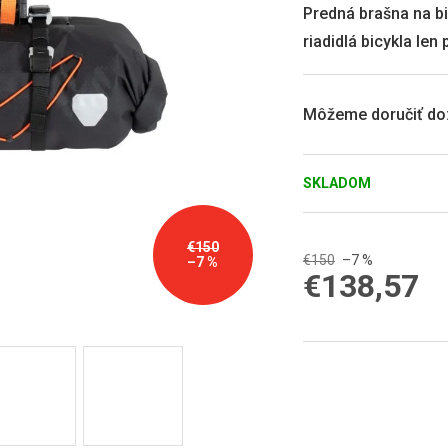
0,0
Predná brašna na b
z
riadidlá bicykla le
5
hviezdičiek.
Môžeme doručiť do
SKLADOM
€150
€150
–7 %
–7 %
€138,57
Jednotková
cena: