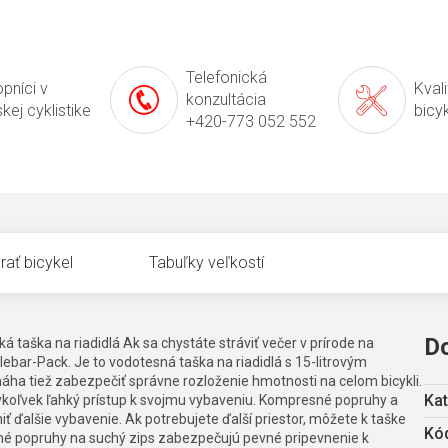
Telefonická
pníci v
Kval
konzultácia
kej cyklistike
bicy
+420-773 052 552
rať bicykel
Tabuľky veľkostí
D
 taška na riadidlá Ak sa chystáte stráviť večer v prírode na
lebar-Pack. Je to vodotesná taška na riadidlá s 15-litrovým
áha tiež zabezpečiť správne rozloženie hmotnosti na celom bicykli.
Kat
oľvek ľahký prístup k svojmu vybaveniu. Kompresné popruhy a
ť ďalšie vybavenie. Ak potrebujete ďalší priestor, môžete k taške
Kód
né popruhy na suchý zips zabezpečujú pevné pripevnenie k