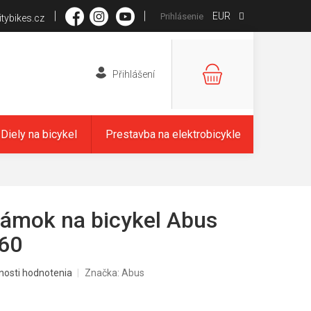
EUR
Prihlásenie
tybikes.cz
NÁKUPNÝ
KOŠÍK
Diely na bicykel
Prestavba na elektrobicykle
ámok na bicykel Abus
60
nosti hodnotenia
Značka:
Abus