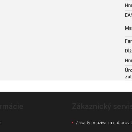
Hm
EA
Mat
Fa
Dĺž
Hm
Úr
za
ormácie
Zákaznický servi
s
Zásady používania súborov 