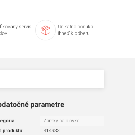
ifikovaný servis
Unikátna ponuka
klov
ihneď k odberu
odatočné parametre
egória
:
Zámky na bicykel
 produktu:
314933