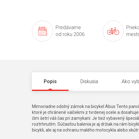
Predávame
Prieko
od roku 2006
mests
Popis
Diskusia
Ako vyb
Mimoriadne odolný zámok na bicykel Abus Tento panci
ktoré je chránené valčekmi z tvrdenej ocele a dosahuj
čím šetrí váš čas pri zamykaní. Je tiež vybavený špeciá
roztrhnutím. Súčasťou balenia je aj držiak na rám bicyk
bicykli, ale aj na ochranu malého motocykla alebo sk