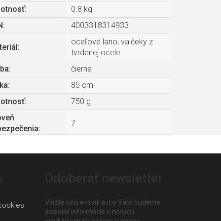
otnosť
:
0.8 kg
N
:
4003318314933
oceľové lano, valčeky z
eriál
:
tvrdenej ocele
rba
:
čierna
ka
:
85 cm
otnosť
:
750 g
oveň
7
bezpečenia
:
s
Odoberať newsletter
Vložte svoj e-mail a my Vám budeme
cookies
zasielať informácie o nových