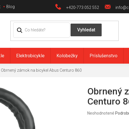
t
Blog
+420-773 052 552
info@ci
kle
Elektrobicykle
Kolobežky
Príslušenstvo
Obrnený zámok na bicykel Abus Centuro 860
Obrnený z
Centuro 8
Priemerné
Neohodnotené
Podrob
hodnotenie
produktu
je