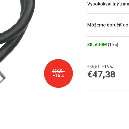
0,0
Vysokokvalitný zám
z
5
hviezdičiek.
Môžeme doručiť do
SKLADOM
(1 ks)
€56,51
–16 %
€47,38
€56,51
–16 %
Jednotková
cena: