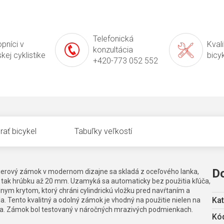
Telefonická
pníci v
Kval
konzultácia
kej cyklistike
bicy
+420-773 052 552
rať bicykel
Tabuľky veľkostí
D
erový zámok v modernom dizajne sa skladá z oceľového lanka,
e tak hrúbku až 20 mm. Uzamyká sa automaticky bez použitia kľúča,
lnym krytom, ktorý chráni cylindrickú vložku pred navŕtaním a
Kat
la. Tento kvalitný a odolný zámok je vhodný na použitie nielen na
útra. Zámok bol testovaný v náročných mrazivých podmienkach.
Kód