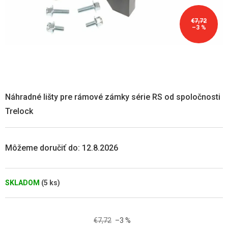
€7,72
–3 %
Náhradné lišty pre rámové zámky série RS od spoločnosti
Trelock
Môžeme doručiť do:
12.8.2026
SKLADOM
(5 ks)
€7,72
–3 %