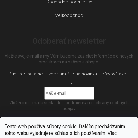
Obchodné podmienky
Veľkoobchod
Odoberať newsletter
Vložte svoj e-mail a my Vám budeme zasielať informácie o nových
produktoch na našom e-shope.
Email
Vložením e-mailu súhlasíte s
podmienkami ochrany osobných
údajov
PRIHLÁSIŤ SA
Tento web používa súbory cookie. Ďalším prechádzaním
tohto webu vyjadrujete súhlas s ich používaním. Viac