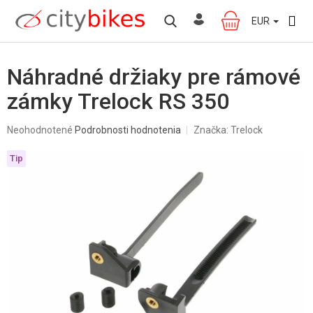
Prejsť
na
EUR
NÁKUPNÝ
obsah
KOŠÍK
Náhradné držiaky pre rámové
zámky Trelock RS 350
Priemerné
Neohodnotené
Podrobnosti hodnotenia
Značka:
Trelock
hodnotenie
produktu
Tip
je
0,0
z
5
hviezdičiek.