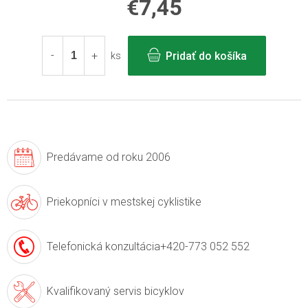
€7,45
Jednotková
cena:
Pridať do košíka
ks
Predávame
od roku 2006
Priekopníci v
mestskej cyklistike
Telefonická konzultácia
+420-773 052 552
Kvalifikovaný servis
bicyklov