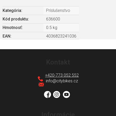
Kategória
:
Príslušenstvo
Kód produktu:
636600
Hmotnosť
:
0.5 kg
EAN
:
4036823241036
Z
á
Kontakt
p
ä
+420-773 052 552
t
info
@
citybikes.cz
i
e
Informácie