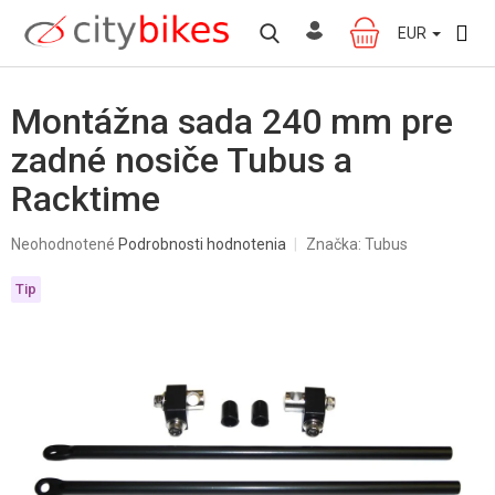
Prejsť
na
EUR
NÁKUPNÝ
obsah
KOŠÍK
Montážna sada 240 mm pre
zadné nosiče Tubus a
Racktime
Priemerné
Neohodnotené
Podrobnosti hodnotenia
Značka:
Tubus
hodnotenie
produktu
Tip
je
0,0
z
5
hviezdičiek.