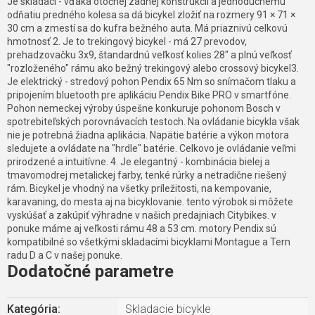
Je skladací - vďaka otočnej zadnej konštrukcii a jednoduchému
odňatiu predného kolesa sa dá bicykel zložiť na rozmery 91 × 71 ×
30 cm a zmestí sa do kufra bežného auta. Má priaznivú celkovú
hmotnosť 2. Je to trekingový bicykel - má 27 prevodov,
prehadzovačku 3x9, štandardnú veľkosť kolies 28" a plnú veľkosť
"rozloženého" rámu ako bežný trekingový alebo crossový bicykel3.
Je elektrický - stredový pohon Pendix 65 Nm so snímačom tlaku a
pripojením bluetooth pre aplikáciu Pendix Bike PRO v smartfóne.
Pohon nemeckej výroby úspešne konkuruje pohonom Bosch v
spotrebiteľských porovnávacích testoch. Na ovládanie bicykla však
nie je potrebná žiadna aplikácia. Napätie batérie a výkon motora
sledujete a ovládate na "hrdle" batérie. Celkovo je ovládanie veľmi
prirodzené a intuitívne. 4. Je elegantný - kombinácia bielej a
tmavomodrej metalickej farby, tenké rúrky a netradične riešený
rám. Bicykel je vhodný na všetky príležitosti, na kempovanie,
karavaning, do mesta aj na bicyklovanie. tento výrobok si môžete
vyskúšať a zakúpiť výhradne v našich predajniach Citybikes. v
ponuke máme aj veľkosti rámu 48 a 53 cm. motory Pendix sú
kompatibilné so všetkými skladacími bicyklami Montague a Tern
radu D a C v našej ponuke.
Dodatočné parametre
Kategória
:
Skladacie bicykle