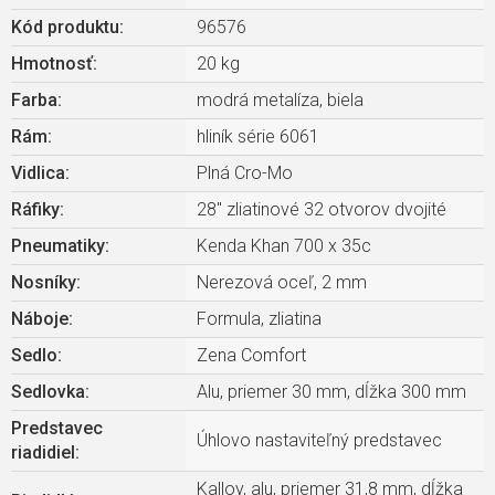
Kód produktu:
96576
Hmotnosť
:
20 kg
Farba
:
modrá metalíza, biela
Rám
:
hliník série 6061
Vidlica
:
Plná Cro-Mo
Ráfiky
:
28" zliatinové 32 otvorov dvojité
Pneumatiky
:
Kenda Khan 700 x 35c
Nosníky
:
Nerezová oceľ, 2 mm
Náboje
:
Formula, zliatina
Sedlo
:
Zena Comfort
Sedlovka
:
Alu, priemer 30 mm, dĺžka 300 mm
Predstavec
Úhlovo nastaviteľný predstavec
riadidiel
:
Kalloy, alu, priemer 31,8 mm, dĺžka