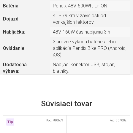
Batéria
:
Pendix 48V, 500Wh, Li-ION
41 - 79 km v závislosti od
Dojazd
:
vonkajších faktorov
Nabíjačka
:
48V, 160W čas nabíjania 3 h
3 úrovne výkonu batérie alebo
Ovládanie
:
aplikácia Pendix Bike PRO (Android,
iOS)
Dodatočná
Nabíjací konektor USB, stojan,
výbava
:
blatníky.
Súvisiaci tovar
Kód:
780639
Kód:
507002
Tip