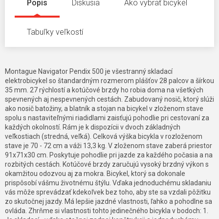
Popis
Diskusia
Ako vybrať bicykel
Tabuľky veľkostí
Montague Navigator Pendix 500 je všestranný skladací
elektrobicykel so štandardným rozmerom plášťov 28 palcov a šírkou
35 mm. 27 rýchlostí a kotúčové brzdy ho robia doma na všetkých
spevnených aj nespevnených cestách. Zabudovaný nosič, ktorý slúži
ako nosič batožiny, a blatník a stojan na bicykel v zloženom stave
spolu s nastaviteľnými riadidlami zaisťujú pohodlie pri cestovaní za
každých okolností. Rám je k dispozícii v dvoch základných
veľkostiach (stredná, veľká). Celková výška bicykla v rozloženom
stave je 70 - 72 cm a váži 13,3 kg. V zloženom stave zaberá priestor
91x71x30 cm. Poskytuje pohodlie pri jazde za každého počasia a na
rozbitých cestách. Kotúčové brzdy zaručujú vysoký brzdný výkon s
okamžitou odozvou aj za mokra. Bicykel, ktorý sa dokonale
prispôsobí vášmu životnému štýlu. Vďaka jednoduchému skladaniu
vás môže sprevádzať kdekoľvek bez toho, aby ste sa vzdali pôžitku
zo skutočnej jazdy. Má lepšie jazdné vlastnosti, ľahko a pohodlne sa
ovláda. Zhrňme si vlastnosti tohto jedinečného bicykla v bodoch: 1.