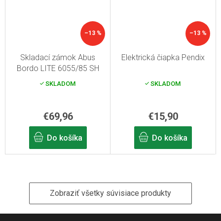
–13 %
–13 %
Skladací zámok Abus
Elektrická čiapka Pendix
Bordo LITE 6055/85 SH
čierny
SKLADOM
SKLADOM
€69,96
€15,90
Do košíka
Do košíka
Zobraziť všetky súvisiace produkty
Z