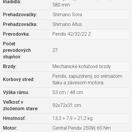
Riadidlá
:
580 mm
Prehadzovačky
:
Shimano Sora
Prehadzovačka
:
Shimano Altus
Prevodovka
:
Pendix 42/32/22 Z
Počet
prevodových
27
stupňov
:
Brzdy
:
Mechanické kotúčové brzdy
Pendix, zapuzdrený, so snímačom
Korbový stred
:
tlaku a závesom motora
Výška rámu
:
53 cm / 48 cm
Veľkosť v
92x72x31 cm
zloženom stave
:
Hmotnosť
:
13,3 + 7,9 = 21,2 kg
Motor
:
Central Pendix 250W, 65 Nm