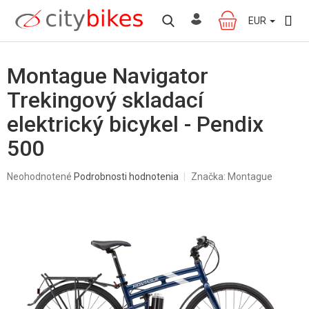
Prejsť
na
EUR
NÁKUPNÝ
obsah
KOŠÍK
Montague Navigator
Trekingový skladací
elektrický bicykel - Pendix
500
Priemerné
Neohodnotené
Podrobnosti hodnotenia
Značka:
Montague
hodnotenie
produktu
je
0,0
z
5
hviezdičiek.