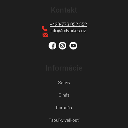
á
Kontakt
p
ä
+420-773 052 552
t
info
@
citybikes.cz
i
e
Informácie
Servis
O nás
Poradňa
Tabuľky veľkostí